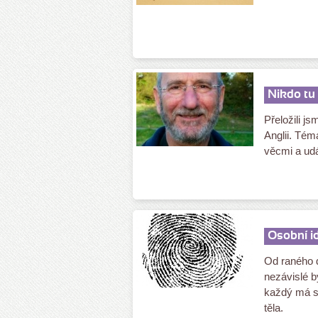
Nikdo tu 
Přeložili j
Anglii. Tém
věcmi a udá
Osobní id
Od raného d
nezávislé by
každý má s
těla.