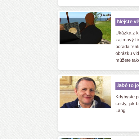
Nejste vě
Ukázka z kn
zajímavý tí
pořádá "sat
obrázku vid
můžete také
Jaké to j
Kdybyste po
cesty, jak 
Lang.