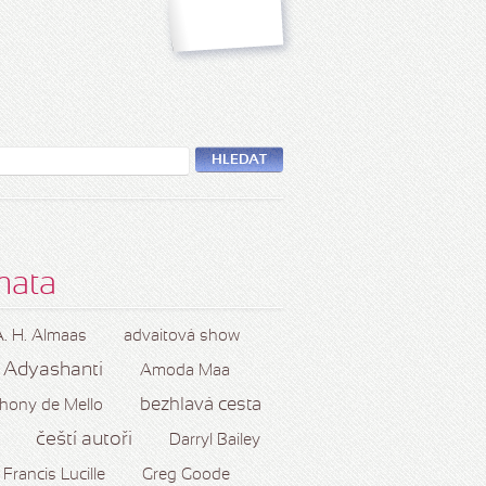
HLEDAT
mata
A. H. Almaas
advaitová show
Adyashanti
Amoda Maa
bezhlavá cesta
hony de Mello
čeští autoři
Darryl Bailey
Francis Lucille
Greg Goode