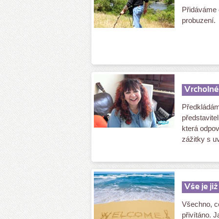
Přidáváme d
probuzení.
Vrcholné 
Předkládám
představitel
která odpov
zážitky s u
Vše je ji
Všechno, co
přivítáno. J