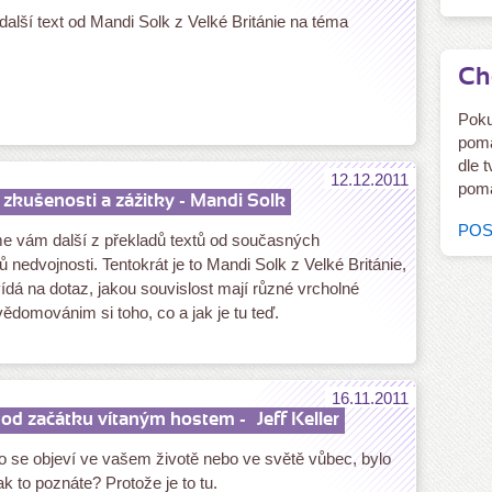
alší text od Mandi Solk z Velké Británie na téma
Ch
Poku
pomá
dle 
12.12.2011
pomá
zkušenosti a zážitky - Mandi Solk
POS
e vám další z překladů textů od současných
ů nedvojnosti. Tentokrát je to Mandi Solk z Velké Británie,
ídá na dotaz, jakou souvislost mají různé vrcholné
vědomovánim si toho, co a jak je tu teď.
16.11.2011
ž od začátku vítaným hostem -
Jeff Keller
 se objeví ve vašem životě nebo ve světě vůbec, bylo
ak to poznáte? Protože je to tu.