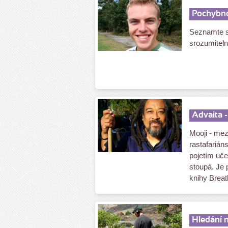
Pochybno
Seznamte s
srozumitel
Advaita -
Mooji - me
rastafariá
pojetím uče
stoupá. Je
knihy Breath
Hledání n