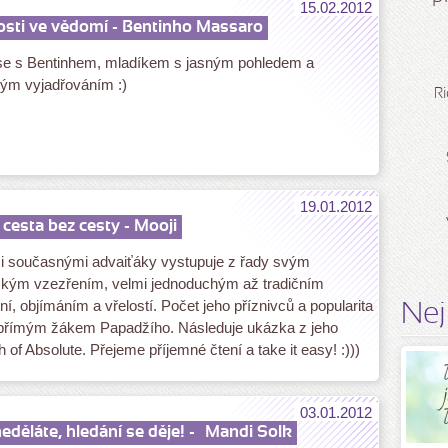
15.02.2012
sti ve vědomí - Bentinho Massaro
e s Bentinhem, mladíkem s jasným pohledem a
ným vyjadřováním :)
Ri
19.01.2012
 cesta bez cesty - Mooji
zi současnými advaiťáky vystupuje z řady svým
nským vzezřením, velmi jednoduchým až tradičním
ní, objímáním a vřelostí. Počet jeho příznivců a popularita
Nej
 přímým žákem Papadžího. Následuje ukázka z jeho
 of Absolute. Přejeme příjemné čtení a take it easy! :)))
03.01.2012
eděláte, hledání se děje! -
Mandi Solk