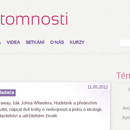
řítomnosti
A
VIDEA
SETKÁNÍ
O NÁS
KURZY
Té
11.05.2012
hledače
away, žák Johna Wheelera. Hudebník a především
Ant
vitel, napsal dvě knihy o nedvojnosti a jednu o ekologii,
avitelství a udržitelném životě.
bytí