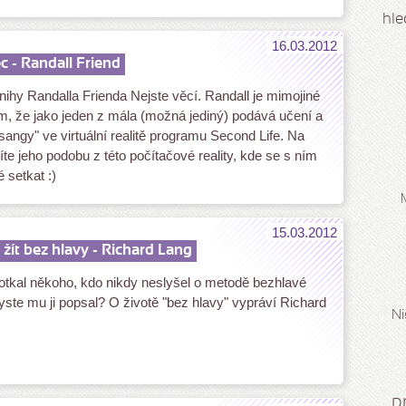
hle
16.03.2012
c - Randall Friend
ihy Randalla Frienda Nejste věcí. Randall je mimojiné
m, že jako jeden z mála (možná jediný) podává učení a
sangy" ve virtuální realitě programu Second Life. Na
íte jeho podobu z této počítačové reality, kde se s ním
 setkat :)
15.03.2012
e žít bez hlavy - Richard Lang
tkal někoho, kdo nikdy neslyšel o metodě bezhlavé
byste mu ji popsal? O životě "bez hlavy" vypráví Richard
Ni
p