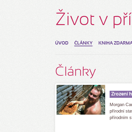
Život v p
ÚVOD
ČLÁNKY
KNIHA ZDARM
Články
Zrození 
Morgan Car
přírodní sta
přírodním st