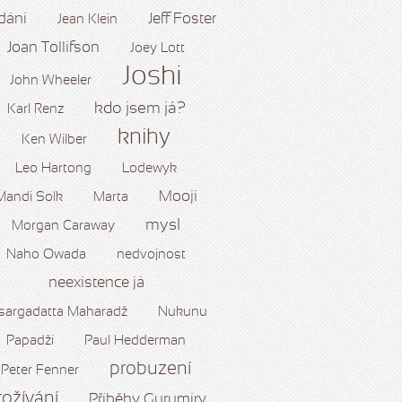
dání
Jeff Foster
Jean Klein
Joan Tollifson
Joey Lott
Joshi
John Wheeler
kdo jsem já?
Karl Renz
knihy
Ken Wilber
Leo Hartong
Lodewyk
Mooji
Mandi Solk
Marta
mysl
Morgan Caraway
Naho Owada
nedvojnost
neexistence já
sargadatta Maharadž
Nukunu
Papadží
Paul Hedderman
probuzení
Peter Fenner
rožívání
Příběhy Gurumíry