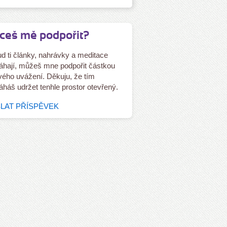
ceš mě podpořit?
d ti články, nahrávky a meditace
hají, můžeš mne podpořit částkou
tvého uvážení. Děkuju, že tím
háš udržet tenhle prostor otevřený.
LAT PŘÍSPĚVEK