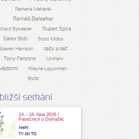
Ramana Maháriši
Raméš Balsekar
Rupert Spira
chard Sylvester
Sailor Bob
Scott Kiloby
tady a teď
Steven Harrison
Tony Parsons
Unmani
vědomí
Wayne Liquorman
život
bližší setkání
14. - 18. října 2026 /
Pasečnice u Domažlic
Joshi
TY JSI TO