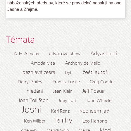
náboženských představ, které se pravidelně nabalují na ono
Jasné a Zřejmé.
Témata
Adyashanti
A. H. Almaas
advaitová show
Amoda Maa
Anthony de Mello
čeští autoři
bezhlavá cesta
bytí
Darryl Bailey
Francis Lucille
Greg Goode
hledání
Jeff Foster
Jean Klein
Joan Tollifson
Joey Lott
John Wheeler
Joshi
kdo jsem já?
Karl Renz
knihy
Ken Wilber
Leo Hartong
Mooji
Lodewyk
Mandi Solk
Marta