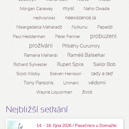
mysl
Morgan Caraway
Naho Owada
neexistence já
nedvojnost
Nisargadatta Maharadž
Nukunu
Papadží
probuzení
Paul Hedderman
Peter Fenner
prožívání
Příběhy Gurumíry
Raméš Balsekar
Ramana Maháriši
Rupert Spira
Sailor Bob
Richard Sylvester
tady a teď
Scott Kiloby
Steven Harrison
vědomí
Tony Parsons
Unmani
život
Wayne Liquorman
Nejbližší setkání
14. - 18. října 2026 / Pasečnice u Domažlic