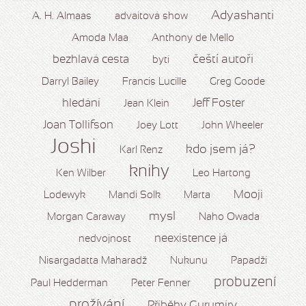
Adyashanti
A. H. Almaas
advaitová show
Amoda Maa
Anthony de Mello
čeští autoři
bezhlavá cesta
bytí
Darryl Bailey
Francis Lucille
Greg Goode
hledání
Jeff Foster
Jean Klein
Joan Tollifson
Joey Lott
John Wheeler
Joshi
kdo jsem já?
Karl Renz
knihy
Ken Wilber
Leo Hartong
Mooji
Lodewyk
Mandi Solk
Marta
mysl
Morgan Caraway
Naho Owada
neexistence já
nedvojnost
Nisargadatta Maharadž
Nukunu
Papadží
probuzení
Paul Hedderman
Peter Fenner
prožívání
Příběhy Gurumíry