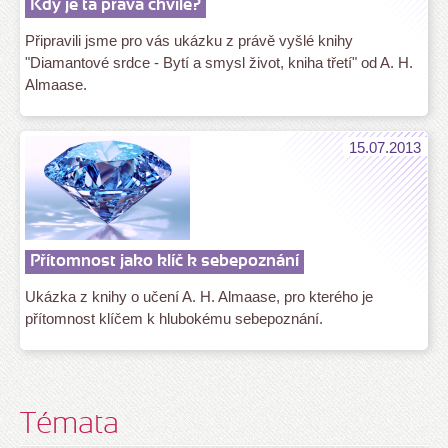
Kdy je ta pravá chvíle?
Připravili jsme pro vás ukázku z právě vyšlé knihy
"Diamantové srdce - Bytí a smysl život, kniha třetí" od A. H.
Almaase.
15.07.2013
Přítomnost jako klíč k sebepoznání
Ukázka z knihy o učení A. H. Almaase, pro kterého je
přítomnost klíčem k hlubokému sebepoznání.
Témata