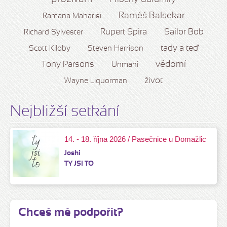
Raméš Balsekar
Ramana Maháriši
Rupert Spira
Sailor Bob
Richard Sylvester
tady a teď
Scott Kiloby
Steven Harrison
vědomí
Tony Parsons
Unmani
život
Wayne Liquorman
Nejbližší setkání
14. - 18. října 2026 / Pasečnice u Domažlic
Joshi
TY JSI TO
Chceš mě podpořit?