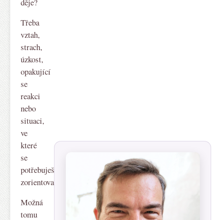
děje?
Třeba
vztah,
strach,
úzkost,
opakující
se
reakci
nebo
situaci,
ve
které
se
potřebuješ
zorientovat.
Možná
tomu