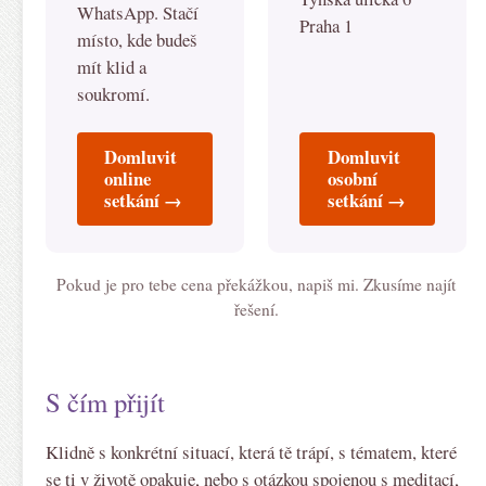
WhatsApp. Stačí
Praha 1
místo, kde budeš
mít klid a
soukromí.
Domluvit
Domluvit
online
osobní
setkání →
setkání →
Pokud je pro tebe cena překážkou, napiš mi. Zkusíme najít
řešení.
S čím přijít
Klidně s konkrétní situací, která tě trápí, s tématem, které
se ti v životě opakuje, nebo s otázkou spojenou s meditací,