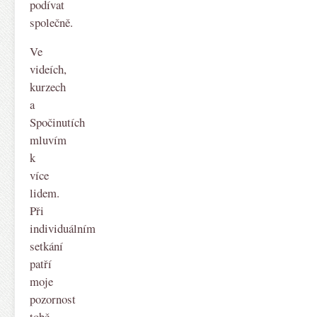
podívat
společně.
Ve
videích,
kurzech
a
Spočinutích
mluvím
k
více
lidem.
Při
individuálním
setkání
patří
moje
pozornost
tobě