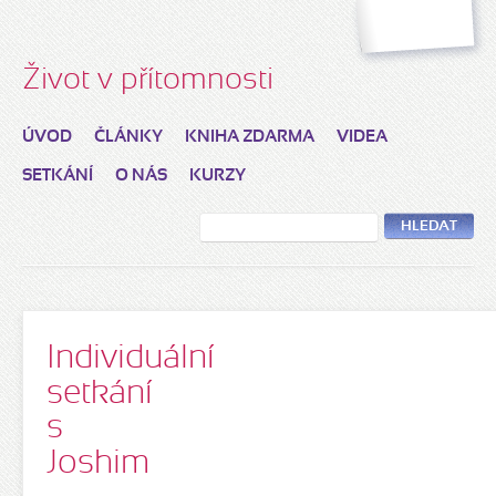
Život v přítomnosti
ÚVOD
ČLÁNKY
KNIHA ZDARMA
VIDEA
SETKÁNÍ
O NÁS
KURZY
HLEDAT
Individuální
setkání
s
Joshim