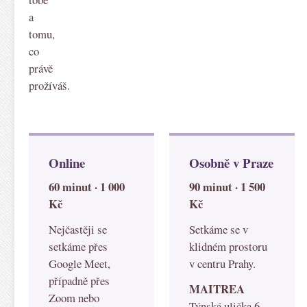
a
tomu,
co
právě
prožíváš.
Online
Osobně v Praze
60 minut · 1 000
90 minut · 1 500
Kč
Kč
Nejčastěji se
Setkáme se v
setkáme přes
klidném prostoru
Google Meet,
v centru Prahy.
případně přes
MAITREA
Zoom nebo
Týnská ulička 6