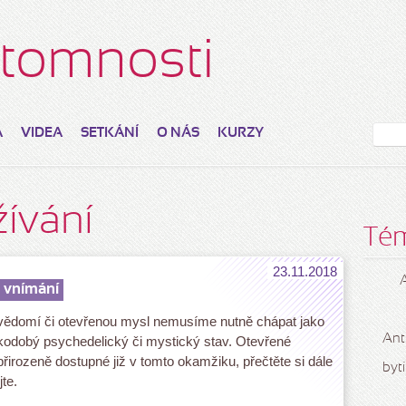
řítomnosti
A
VIDEA
SETKÁNÍ
O NÁS
KURZY
žívání
Té
23.11.2018
 vnímání
vědomí či otevřenou mysl nemusíme nutně chápat jako
Ant
kodobý psychedelický či mystický stav. Otevřené
přirozeně dostupné již v tomto okamžiku, přečtěte si dále
bytí
te.