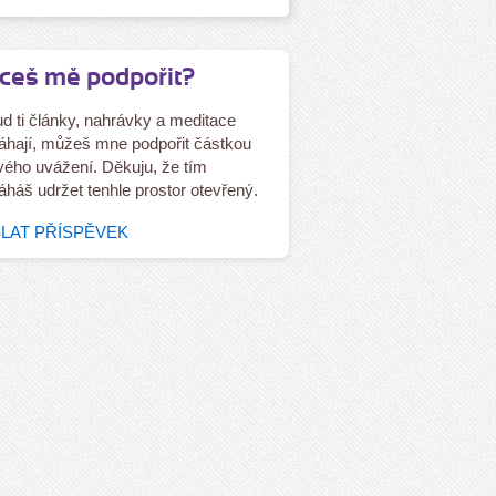
ceš mě podpořit?
d ti články, nahrávky a meditace
hají, můžeš mne podpořit částkou
tvého uvážení. Děkuju, že tím
háš udržet tenhle prostor otevřený.
LAT PŘÍSPĚVEK