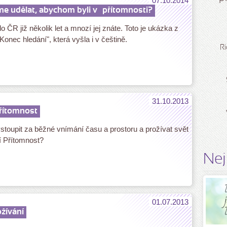
07.10.2014
e udělat, abychom byli v
přítomnosti?
o ČR již několik let a mnozí jej znáte. Toto je ukázka z
Konec hledání", která vyšla i v češtině.
Ri
31.10.2013
přítomnost
toupit za běžné vnímání času a prostoru a prožívat svět
í Přítomnost?
Nej
01.07.2013
žívání