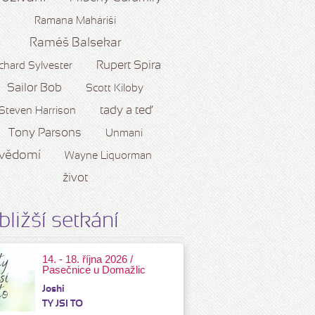
Ramana Maháriši
Raméš Balsekar
Rupert Spira
chard Sylvester
Sailor Bob
Scott Kiloby
tady a teď
Steven Harrison
Tony Parsons
Unmani
vědomí
Wayne Liquorman
život
bližší setkání
14. - 18. října 2026 /
Pasečnice u Domažlic
Joshi
TY JSI TO