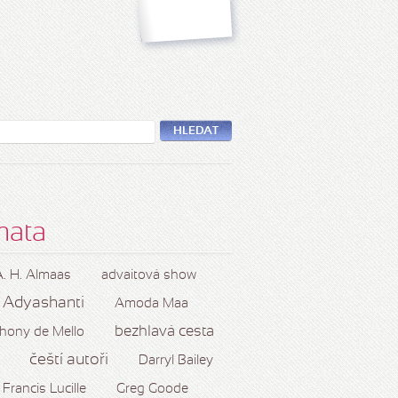
HLEDAT
mata
A. H. Almaas
advaitová show
Adyashanti
Amoda Maa
bezhlavá cesta
hony de Mello
čeští autoři
Darryl Bailey
Francis Lucille
Greg Goode