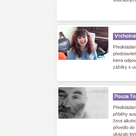
Vrcholné 
Předkládám
představitel
která odpov
zážitky s u
Pouze To
Předkládám
příběhy aus
život alkoh
přivedlo do
ukázalo být