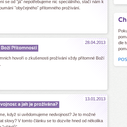
í se od "já" nepotřebujeme nic speciálního, stačí nám k
oumání "obyčejného" přítomného prožívání.
Ch
Poku
pomá
28.04.2013
dle 
 Boží Přítomnosti
pomá
 mnich hovoří o zkušenosti prožívání vždy přítomné Boží
POS
.
13.01.2013
vojnost a jak je prožívána?
me, když si uvědomujeme nedvojnost? Je to možné
t slovy? V tomto článku se to dozvíte hned od několika
"učitelů".