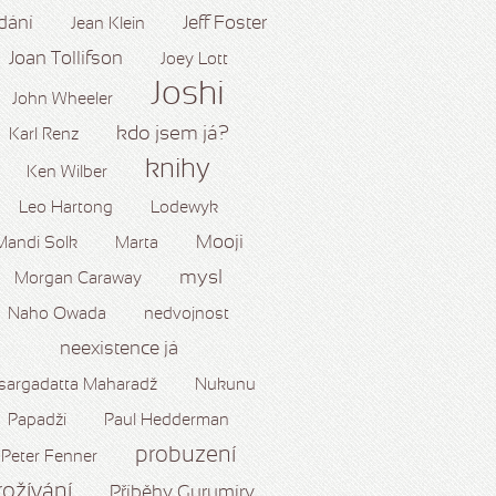
dání
Jeff Foster
Jean Klein
Joan Tollifson
Joey Lott
Joshi
John Wheeler
kdo jsem já?
Karl Renz
knihy
Ken Wilber
Leo Hartong
Lodewyk
Mooji
Mandi Solk
Marta
mysl
Morgan Caraway
Naho Owada
nedvojnost
neexistence já
sargadatta Maharadž
Nukunu
Papadží
Paul Hedderman
probuzení
Peter Fenner
rožívání
Příběhy Gurumíry