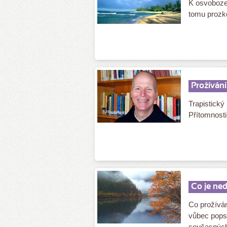
K osvobozen
tomu prozk
Prožívání
Trapistický
Přítomnosti
Co je ned
Co prožívá
vůbec popsa
současných 