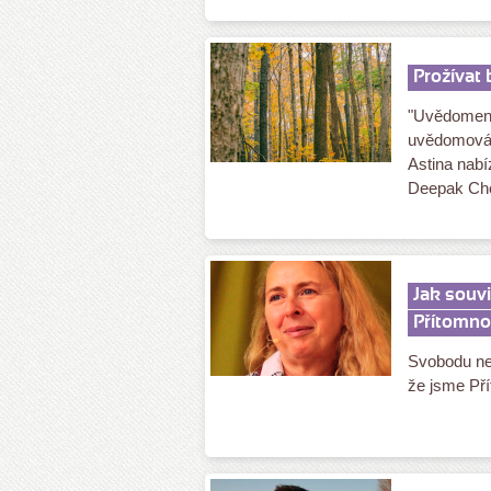
Prožívat 
"Uvědomení,
uvědomován
Astina nabíz
Deepak Ch
Jak souvi
Přítomno
Svobodu ne
že jsme Pří