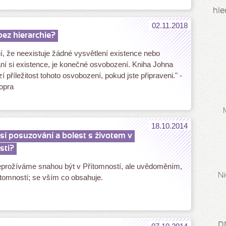
hle
02.11.2018
bez hierarchie?
 že neexistuje žádné vysvětlení existence nebo
í si existence, je konečné osvobození. Kniha Johna
í příležitost tohoto osvobození, pokud jste připraveni." -
opra
18.10.2014
sí posuzování a bolest s životem v
sti?
prožíváme snahou být v Přítomností, ale uvědoměním,
Ni
tomností; se vším co obsahuje.
p