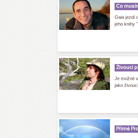
Co musím
Gaia jezdí d
jeho knihy "
Živoucí 
Je možné vs
jako živouc
Přímé Pro