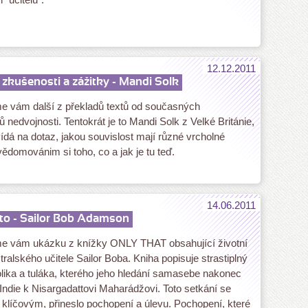
12.12.2011
zkušenosti a zážitky - Mandi Solk
e vám další z překladů textů od současných
ů nedvojnosti. Tentokrát je to Mandi Solk z Velké Británie,
ídá na dotaz, jakou souvislost mají různé vrcholné
vědomovánim si toho, co a jak je tu teď.
14.06.2011
to - Sailor Bob Adamson
e vám ukázku z knížky ONLY THAT obsahující životní
tralského učitele Sailor Boba. Kniha popisuje strastiplný
olika a tuláka, kterého jeho hledání samasebe nakonec
 Indie k Nisargadattovi Maharádžovi. Toto setkání se
 klíčovým, přineslo pochopení a úlevu. Pochopení, které