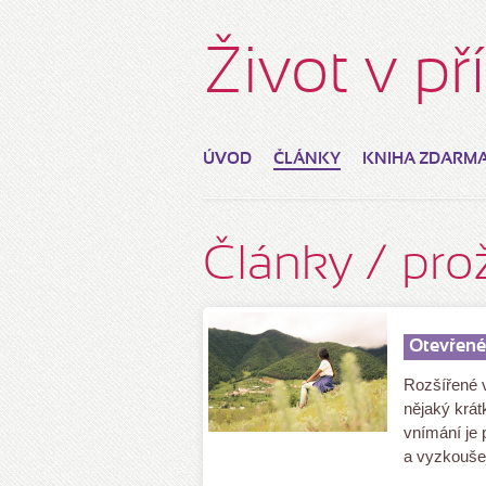
Život v p
ÚVOD
ČLÁNKY
KNIHA ZDARM
Články / pro
Otevřené
Rozšířené 
nějaký krát
vnímání je 
a vyzkoušej