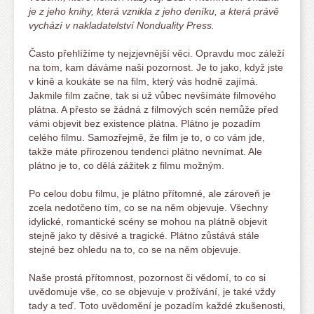
je z jeho knihy, která vznikla z jeho deníku, a která právě
vychází v nakladatelství Nonduality Press.
Často přehlížíme ty nejzjevnější věci. Opravdu moc záleží
na tom, kam dáváme naši pozornost. Je to jako, když jste
v kině a koukáte se na film, který vás hodně zajímá.
Jakmile film začne, tak si už vůbec nevšímáte filmového
plátna. A přesto se žádná z filmových scén nemůže před
vámi objevit bez existence plátna. Plátno je pozadím
celého filmu. Samozřejmě, že film je to, o co vám jde,
takže máte přirozenou tendenci plátno nevnímat. Ale
plátno je to, co dělá zážitek z filmu možným.
Po celou dobu filmu, je plátno přítomné, ale zároveň je
zcela nedotčeno tím, co se na něm objevuje. Všechny
idylické, romantické scény se mohou na plátně objevit
stejně jako ty děsivé a tragické. Plátno zůstává stále
stejné bez ohledu na to, co se na něm objevuje.
Naše prostá přítomnost, pozornost či vědomí, to co si
uvědomuje vše, co se objevuje v prožívání, je také vždy
tady a teď. Toto uvědomění je pozadím každé zkušenosti,