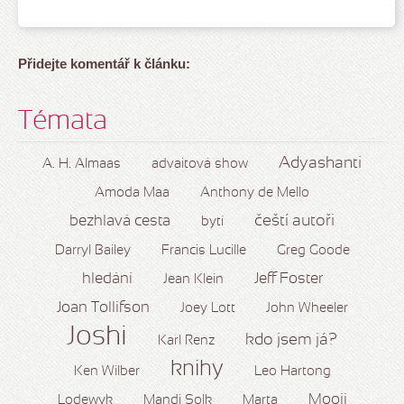
Přidejte komentář k článku:
Témata
Adyashanti
A. H. Almaas
advaitová show
Amoda Maa
Anthony de Mello
čeští autoři
bezhlavá cesta
bytí
Darryl Bailey
Francis Lucille
Greg Goode
hledání
Jeff Foster
Jean Klein
Joan Tollifson
Joey Lott
John Wheeler
Joshi
kdo jsem já?
Karl Renz
knihy
Ken Wilber
Leo Hartong
Mooji
Lodewyk
Mandi Solk
Marta