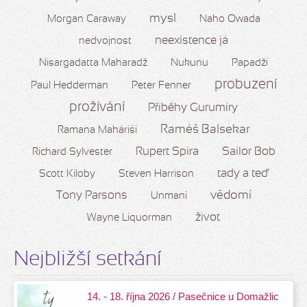
mysl
Morgan Caraway
Naho Owada
neexistence já
nedvojnost
Nisargadatta Maharadž
Nukunu
Papadží
probuzení
Paul Hedderman
Peter Fenner
prožívání
Příběhy Gurumíry
Raméš Balsekar
Ramana Maháriši
Rupert Spira
Sailor Bob
Richard Sylvester
tady a teď
Scott Kiloby
Steven Harrison
vědomí
Tony Parsons
Unmani
život
Wayne Liquorman
Nejbližší setkání
14. - 18. října 2026 / Pasečnice u Domažlic