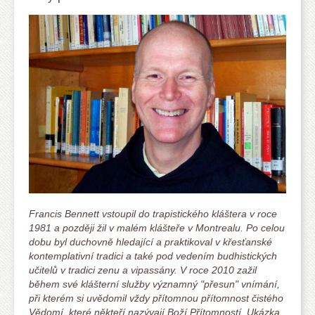
Francis Bennett vstoupil do trapistického kláštera v roce
1981 a později žil v malém klášteře v Montrealu. Po celou
dobu byl duchovně hledající a praktikoval v křesťanské
kontemplativní tradici a také pod vedením budhistických
učitelů v tradici zenu a vipassány. V roce 2010 zažil
během své klášterní služby významný "přesun" vnímání,
při kterém si uvědomil vždy přítomnou přítomnost čistého
Vědomí, které někteří nazývají Boží Přítomností. Ukázka