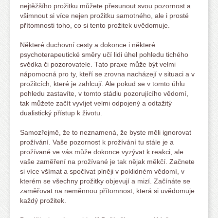
nejtěžšího prožitku můžete přesunout svou pozornost a
všimnout si více nejen prožitku samotného, ale i prosté
přítomnosti toho, co si tento prožitek uvědomuje.
Některé duchovní cesty a dokonce i některé
psychoterapeutické směry učí lidi úhel pohledu tichého
svědka či pozorovatele. Tato praxe může být velmi
nápomocná pro ty, kteří se zrovna nacházejí v situaci a v
prožitcích, které je zahlcují. Ale pokud se v tomto úhlu
pohledu zastavíte, v tomto stádiu pozorujícího vědomí,
tak můžete začít vyvíjet velmi odpojený a odtažitý
dualistický přístup k životu.
Samozřejmě, že to neznamená, že byste měli ignorovat
prožívání. Vaše pozornost k prožívání tu stále je a
prožívané ve vás může dokonce vyzývat k reakci, ale
vaše zaměření na prožívané je tak nějak měkčí. Začnete
si více všímat a spočívat plněji v poklidném vědomí, v
kterém se všechny prožitky objevují a mizí. Začínáte se
zaměřovat na neměnnou přítomnost, která si uvědomuje
každý prožitek.