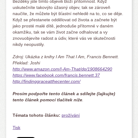
Bezděky jste tímto objevili Boží přítomnost. Když
uskutečníte takovýto úžasný objev, tak se zároveň
naučíte, že můžete být šťastní nehledě na to, co se děje.
Když se přestanete oddělovat od života a začnete být
jako prosté malé dítě, jednoduše přítomné v daném
okamžiku, tak se vám život začne odhalovat a vy
znovuobjevíte radost a údiv, které vás ve skutečnosti
nikdy neopustily.
Zdroj: Ukázka z knihy I Am That I Am, Francis Bennett.
Překlad: Joshi
http://www.amazon.com/I-Am-That/dp/1908664290
https://www.facebook.com/francis.bennett.37
http://findinggraceatthecenter.com/
Prosím podpořte tento článek a sdílejte (lajkujte)
tento článek pomocí tlačítek níže
.
Témata tohoto článku:
prožívání
Tisk