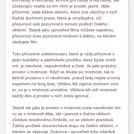
přicházejí a odcházejí, emoce přicházejí a odcházejí, ale
zůstávající realita za tím vším je prosté, jasné, stále
přítomné, stále klidné vědomí, které zná všechny z nich.
Každá duchovní praxe, která je smysluplná, učí
přesunout vaši pozornost k tomuto podloží čistého
vědomí. Stejně jako uprostřed filmu můžete najednou
přesunout svou pozornost směrem k plátnu, na kterém
sledujete film.
Toto přirozené uvědomování, které je vždy přítomné v
jádru každého a jakéhokoliv prožitku, který byste mohli
mít, je otevřené, nepodmíněné a čisté. Je jako prázdný
prostor v místnosti. Když se díváte po místnosti, tak si
běžně prostoru v ní nevšímáte, pokud tedy nejste zrovna
expertem na feng šuej. Většinu lidí zajímá mnohem více
to, co je v místnosti umístěné. Většina lidí vidí místnosti
každý den a prostor v nich zcela ignorují.
Stejně tak jako je prostor v místnosti zcela neovlivněn tím,
co se v místnosti děje, tak i jasnost a čistota vědomí
zůstává neovlivněna čímkoliv, co ve vědomí povstává.
Žádný prožitek nezanechává stopu na čistém vědomí, v
kterém se objevuje. Dokonce i uprostřed toho zdánlivě