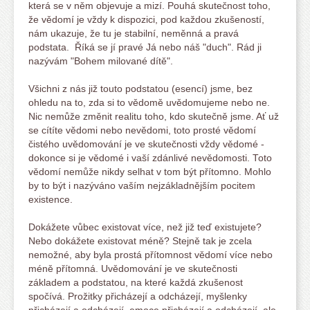
která se v něm objevuje a mizí. Pouhá skutečnost toho,
že vědomí je vždy k dispozici, pod každou zkušeností,
nám ukazuje, že tu je stabilní, neměnná a pravá
podstata. Říká se jí pravé Já nebo náš "duch". Rád ji
nazývám "Bohem milované dítě".
Všichni z nás již touto podstatou (esencí) jsme, bez
ohledu na to, zda si to vědomě uvědomujeme nebo ne.
Nic nemůže změnit realitu toho, kdo skutečně jsme. Ať už
se cítíte vědomi nebo nevědomi, toto prosté vědomí
čistého uvědomování je ve skutečnosti vždy vědomé -
dokonce si je vědomé i vaší zdánlivé nevědomosti. Toto
vědomí nemůže nikdy selhat v tom být přítomno. Mohlo
by to být i nazýváno vaším nejzákladnějším pocitem
existence.
Dokážete vůbec existovat více, než již teď existujete?
Nebo dokážete existovat méně? Stejně tak je zcela
nemožné, aby byla prostá přítomnost vědomí více nebo
méně přítomná. Uvědomování je ve skutečnosti
základem a podstatou, na které každá zkušenost
spočívá. Prožitky přicházejí a odcházejí, myšlenky