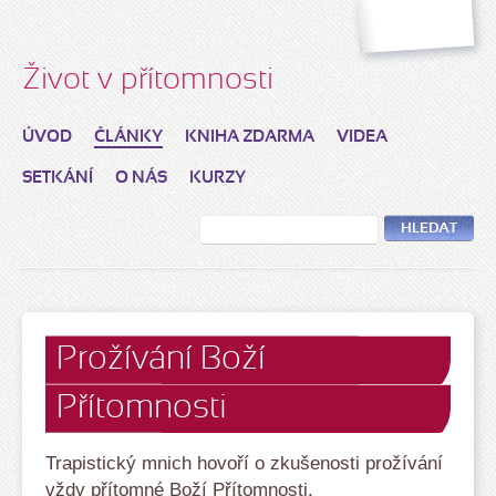
Život v přítomnosti
ÚVOD
ČLÁNKY
KNIHA ZDARMA
VIDEA
SETKÁNÍ
O NÁS
KURZY
HLEDAT
Prožívání Boží
Přítomnosti
Trapistický mnich hovoří o zkušenosti prožívání
vždy přítomné Boží Přítomnosti.