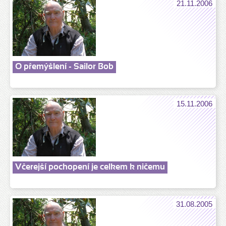
21.11.2006
O přemýšlení - Sailor Bob
15.11.2006
Včerejší pochopení je celkem k ničemu
31.08.2005