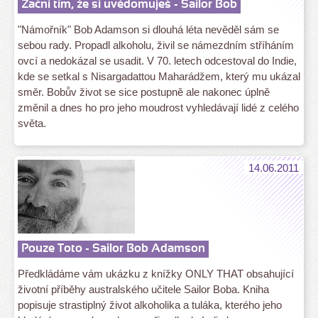
Začni tím, že si uvědomuješ - Sailor Bob
"Námořník" Bob Adamson si dlouhá léta nevěděl sám se
sebou rady. Propadl alkoholu, živil se námezdním stříháním
ovcí a nedokázal se usadit. V 70. letech odcestoval do Indie,
kde se setkal s Nisargadattou Maharádžem, který mu ukázal
směr. Bobův život se sice postupně ale nakonec úplně
změnil a dnes ho pro jeho moudrost vyhledávají lidé z celého
světa.
14.06.2011
Pouze Toto - Sailor Bob Adamson
Předkládáme vám ukázku z knížky ONLY THAT obsahující
životní příběhy australského učitele Sailor Boba. Kniha
popisuje strastiplný život alkoholika a tuláka, kterého jeho