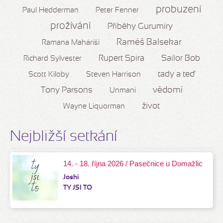
probuzení
Paul Hedderman
Peter Fenner
prožívání
Příběhy Gurumíry
Raméš Balsekar
Ramana Maháriši
Rupert Spira
Sailor Bob
Richard Sylvester
tady a teď
Scott Kiloby
Steven Harrison
vědomí
Tony Parsons
Unmani
život
Wayne Liquorman
Nejbližší setkání
14. - 18. října 2026 / Pasečnice u Domažlic
Joshi
TY JSI TO