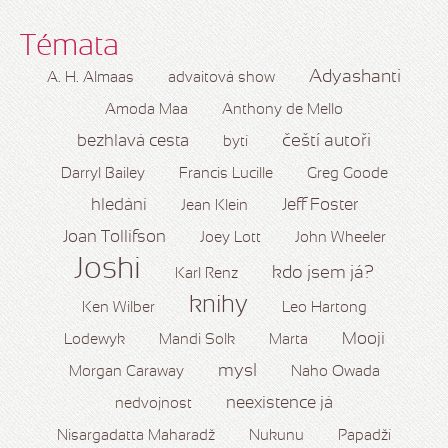
Témata
Adyashanti
A. H. Almaas
advaitová show
Amoda Maa
Anthony de Mello
čeští autoři
bezhlavá cesta
bytí
Darryl Bailey
Francis Lucille
Greg Goode
hledání
Jeff Foster
Jean Klein
Joan Tollifson
Joey Lott
John Wheeler
Joshi
kdo jsem já?
Karl Renz
knihy
Ken Wilber
Leo Hartong
Mooji
Lodewyk
Mandi Solk
Marta
mysl
Morgan Caraway
Naho Owada
neexistence já
nedvojnost
Nisargadatta Maharadž
Nukunu
Papadží