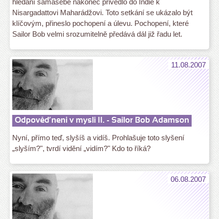
hledání samasebe nakonec přivedlo do Indie k
Nisargadattovi Maharádžovi. Toto setkání se ukázalo být
klíčovým, přineslo pochopení a úlevu. Pochopení, které
Sailor Bob velmi srozumitelně předává dál již řadu let.
11.08.2007
Odpověď neni v mysli II. - Sailor Bob Adamson
Nyní, přímo teď, slyšíš a vidíš. Prohlašuje toto slyšení
„slyším?", tvrdí vidění „vidím?" Kdo to říká?
06.08.2007