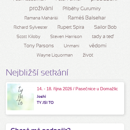
prožívání
Příběhy Gurumíry
Raméš Balsekar
Ramana Maháriši
Rupert Spira
Sailor Bob
Richard Sylvester
tady a teď
Scott Kiloby
Steven Harrison
vědomí
Tony Parsons
Unmani
život
Wayne Liquorman
Nejbližší setkání
14. - 18. října 2026 / Pasečnice u Domažlic
Joshi
TY JSI TO