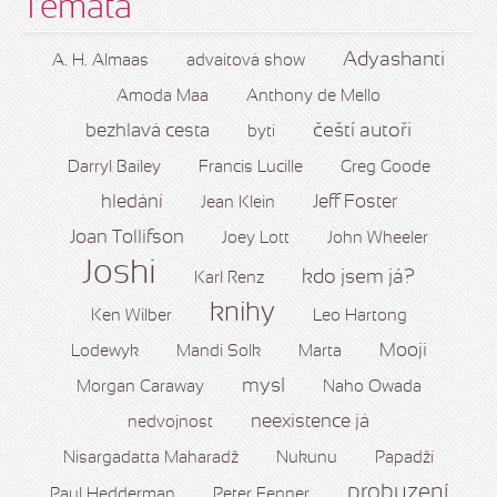
Témata
Adyashanti
A. H. Almaas
advaitová show
Amoda Maa
Anthony de Mello
čeští autoři
bezhlavá cesta
bytí
Darryl Bailey
Francis Lucille
Greg Goode
hledání
Jeff Foster
Jean Klein
Joan Tollifson
Joey Lott
John Wheeler
Joshi
kdo jsem já?
Karl Renz
knihy
Ken Wilber
Leo Hartong
Mooji
Lodewyk
Mandi Solk
Marta
mysl
Morgan Caraway
Naho Owada
neexistence já
nedvojnost
Nisargadatta Maharadž
Nukunu
Papadží
probuzení
Paul Hedderman
Peter Fenner