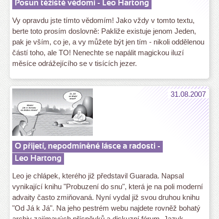
Posun těžiště vědomí - Leo Hartong
Vy opravdu jste tímto vědomím! Jako vždy v tomto textu,
berte toto prosím doslovně: Pakliže existuje jenom Jeden,
pak je vším, co je, a vy můžete být jen tím - nikoli oddělenou
částí toho, ale TO! Nenechte se napálit magickou iluzí
měsíce odrážejícího se v tisících jezer.
31.08.2007
O přijetí, nepodmíněné lásce a radosti -
Leo Hartong
Leo je chlápek, kterého již představil Guarada. Napsal
vynikající knihu "Probuzení do snu", která je na poli moderní
advaity často zmiňovaná. Nyní vydal již svou druhou knihu
"Od Já k Já". Na jeho pestrém webu najdete rovněž bohatý
archiv zajímavých příspěvků a diskuzní fórum. Jazyk,