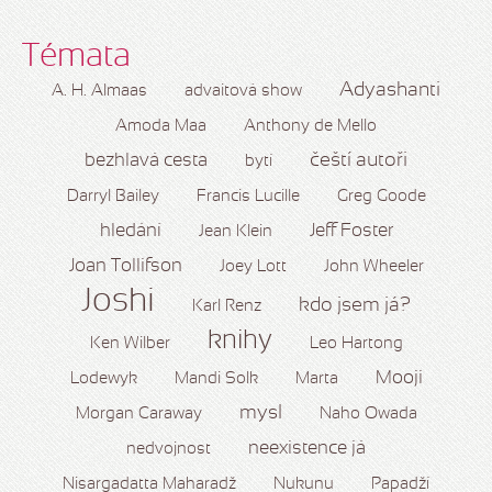
Témata
Adyashanti
A. H. Almaas
advaitová show
Amoda Maa
Anthony de Mello
čeští autoři
bezhlavá cesta
bytí
Darryl Bailey
Francis Lucille
Greg Goode
hledání
Jeff Foster
Jean Klein
Joan Tollifson
Joey Lott
John Wheeler
Joshi
kdo jsem já?
Karl Renz
knihy
Ken Wilber
Leo Hartong
Mooji
Lodewyk
Mandi Solk
Marta
mysl
Morgan Caraway
Naho Owada
neexistence já
nedvojnost
Nisargadatta Maharadž
Nukunu
Papadží