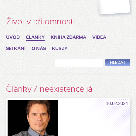
Život v přítomnosti
ÚVOD
ČLÁNKY
KNIHA ZDARMA
VIDEA
SETKÁNÍ
O NÁS
KURZY
HLEDAT
Články / neexistence já
10.02.2024