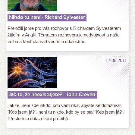
Nikdo tu není - Richard Sylvester
Přeložili jsme pro vás rozhovor s Richardem Sylvesterem
žijícím v Anglii. Tématem rozhovoru je nedvojnost a naše
volba a kontrola nad věcmi a událostmi.
17.05.2011
Jak to, že neexistujete? - John Greven
Takže, není zde nikdo, kdo vám říká, abyste se dotazovali
"Kdo jsem já?", není tu nikdo, kdo by se ptal "Kdo jsem já?".
Přesto toto dotazování probíhá.