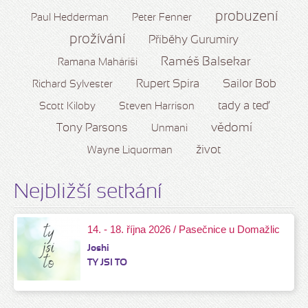
probuzení
Paul Hedderman
Peter Fenner
prožívání
Příběhy Gurumíry
Raméš Balsekar
Ramana Maháriši
Rupert Spira
Sailor Bob
Richard Sylvester
tady a teď
Scott Kiloby
Steven Harrison
vědomí
Tony Parsons
Unmani
život
Wayne Liquorman
Nejbližší setkání
14. - 18. října 2026 / Pasečnice u Domažlic
Joshi
TY JSI TO