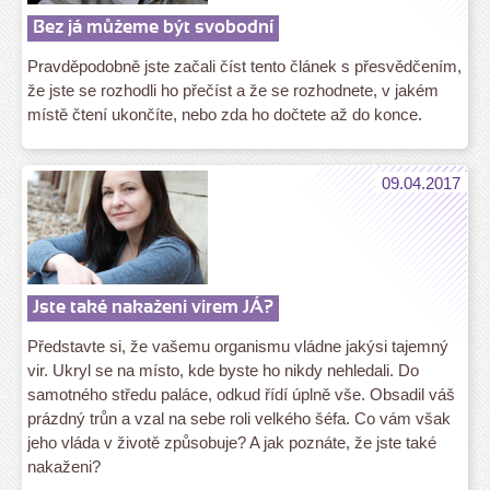
Bez já můžeme být svobodní
Pravděpodobně jste začali číst tento článek s přesvědčením,
že jste se rozhodli ho přečíst a že se rozhodnete, v jakém
místě čtení ukončíte, nebo zda ho dočtete až do konce.
09.04.2017
Jste také nakaženi virem JÁ?
Představte si, že vašemu organismu vládne jakýsi tajemný
vir. Ukryl se na místo, kde byste ho nikdy nehledali. Do
samotného středu paláce, odkud řídí úplně vše. Obsadil váš
prázdný trůn a vzal na sebe roli velkého šéfa. Co vám však
jeho vláda v životě způsobuje? A jak poznáte, že jste také
nakaženi?