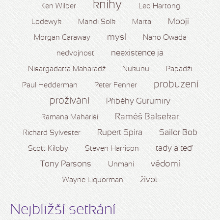
knihy
Ken Wilber
Leo Hartong
Mooji
Lodewyk
Mandi Solk
Marta
mysl
Morgan Caraway
Naho Owada
neexistence já
nedvojnost
Nisargadatta Maharadž
Nukunu
Papadží
probuzení
Paul Hedderman
Peter Fenner
prožívání
Příběhy Gurumíry
Raméš Balsekar
Ramana Maháriši
Rupert Spira
Sailor Bob
Richard Sylvester
tady a teď
Scott Kiloby
Steven Harrison
vědomí
Tony Parsons
Unmani
život
Wayne Liquorman
Nejbližší setkání