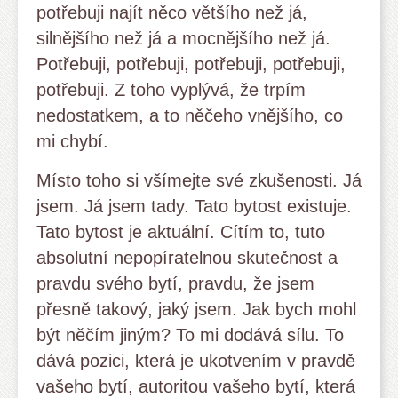
potřebuji najít něco většího než já,
silnějšího než já a mocnějšího než já.
Potřebuji, potřebuji, potřebuji, potřebuji,
potřebuji. Z toho vyplývá, že trpím
nedostatkem, a to něčeho vnějšího, co
mi chybí.
Místo toho si všímejte své zkušenosti. Já
jsem. Já jsem tady. Tato bytost existuje.
Tato bytost je aktuální. Cítím to, tuto
absolutní nepopíratelnou skutečnost a
pravdu svého bytí, pravdu, že jsem
přesně takový, jaký jsem. Jak bych mohl
být něčím jiným? To mi dodává sílu. To
dává pozici, která je ukotvením v pravdě
vašeho bytí, autoritou vašeho bytí, která