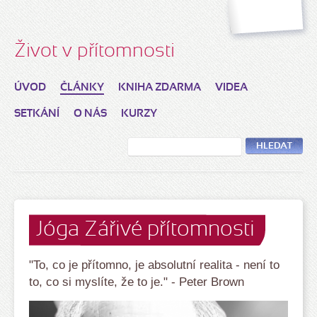
Život v přítomnosti
ÚVOD
ČLÁNKY
KNIHA ZDARMA
VIDEA
SETKÁNÍ
O NÁS
KURZY
HLEDAT
Jóga Zářivé přítomnosti
"To, co je přítomno, je absolutní realita - není to
to, co si myslíte, že to je." - Peter Brown