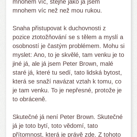
mnohem víc, stejně jako já jsem
mnohem víc než než mou rukou.
Snaha přistupovat k duchovnosti z
pozice ztotožňování se s tělem a myslí a
osobností je častým problémem. Mohu si
myslet: Ano, to je skvělé, tam venku je to
jiné já, ale já jsem Peter Brown, malé
staré já, které tu sedí, tato lidská bytost,
která se snaží navázat vztah k tomu, co
je tam venku. To je nepřesné, protože je
to obráceně.
Skutečné já není Peter Brown. Skutečné
já je toto bytí, toto vědomí, tato
přítomnost, která je právě zde. Z tohoto