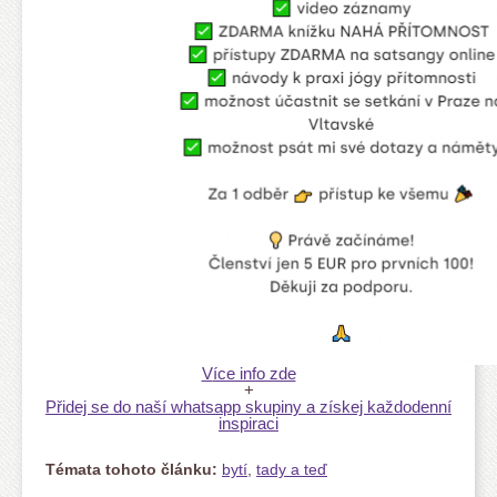
V
íce info zde
+
Přidej se do naší whatsapp skupiny a získej každodenní
inspiraci
Témata tohoto článku:
bytí
,
tady a teď