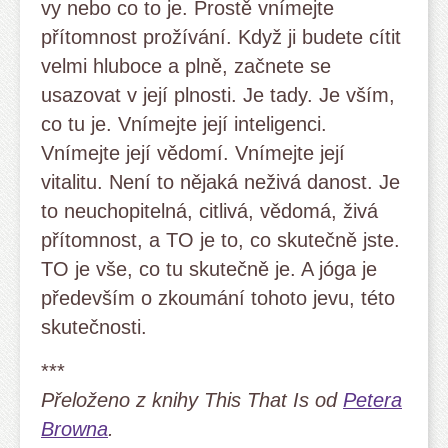
vy nebo co to je. Prostě vnímejte
přítomnost prožívání. Když ji budete cítit
velmi hluboce a plně, začnete se
usazovat v její plnosti. Je tady. Je vším,
co tu je. Vnímejte její inteligenci.
Vnímejte její vědomí. Vnímejte její
vitalitu. Není to nějaká neživá danost. Je
to neuchopitelná, citlivá, vědomá, živá
přítomnost, a TO je to, co skutečně jste.
TO je vše, co tu skutečně je. A jóga je
především o zkoumání tohoto jevu, této
skutečnosti.
***
Přeloženo z knihy This That Is od
Petera
Browna
.