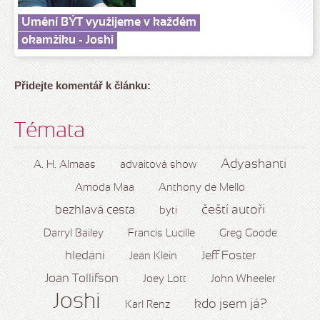
Umění BÝT využijeme v každém
okamžiku - Joshi
Přidejte komentář k článku:
Témata
Adyashanti
A. H. Almaas
advaitová show
Amoda Maa
Anthony de Mello
čeští autoři
bezhlavá cesta
bytí
Darryl Bailey
Francis Lucille
Greg Goode
hledání
Jeff Foster
Jean Klein
Joan Tollifson
Joey Lott
John Wheeler
Joshi
kdo jsem já?
Karl Renz