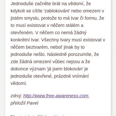
Jednoduše začněte brát na vědomí, že
kdykoli se cítíte 'zablokováni' nebo omezeni v
jistém smyslu, protože to má tvar či formu, že
to musí existovat v něčem stálém a
otevřeném. V něčem co nemá žádný
konkrétní tvar. Všechny tvary musí existovat v
něčem beztvarém, neboť jinak by to
jednoduše nešlo. Následně porozumíte, že
zde žádná omezení vůbec nejsou a že
dokonce význam 'já jsem blokován' je
jednoduše otevřené, prázdné vnímání
vědomí.
zdroj:
http://www.free-awareness.com
,
přeložil Pavel