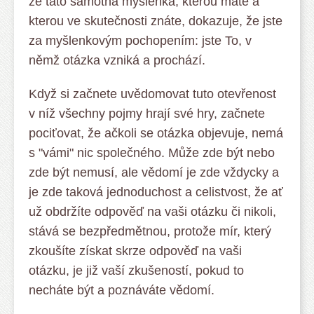
že tato samotná myšlenka, kterou máte a
kterou ve skutečnosti znáte, dokazuje, že jste
za myšlenkovým pochopením: jste To, v
němž otázka vzniká a prochází.
Když si začnete uvědomovat tuto otevřenost
v níž všechny pojmy hrají své hry, začnete
pociťovat, že ačkoli se otázka objevuje, nemá
s "vámi" nic společného. Může zde být nebo
zde být nemusí, ale vědomí je zde vždycky a
je zde taková jednoduchost a celistvost, že ať
už obdržíte odpověď na vaši otázku či nikoli,
stává se bezpředmětnou, protože mír, který
zkoušíte získat skrze odpověď na vaši
otázku, je již vaší zkušeností, pokud to
necháte být a poznáváte vědomí.