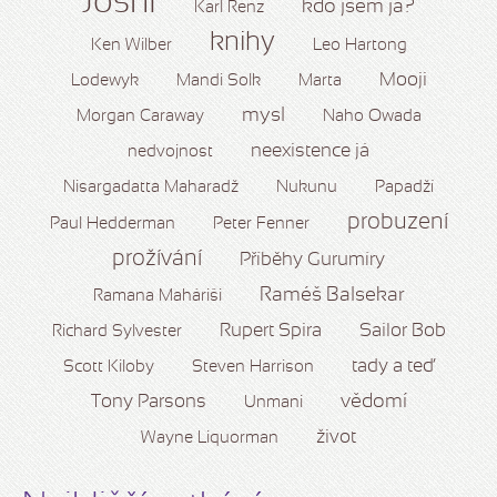
Joshi
kdo jsem já?
Karl Renz
knihy
Ken Wilber
Leo Hartong
Mooji
Lodewyk
Mandi Solk
Marta
mysl
Morgan Caraway
Naho Owada
neexistence já
nedvojnost
Nisargadatta Maharadž
Nukunu
Papadží
probuzení
Paul Hedderman
Peter Fenner
prožívání
Příběhy Gurumíry
Raméš Balsekar
Ramana Maháriši
Rupert Spira
Sailor Bob
Richard Sylvester
tady a teď
Scott Kiloby
Steven Harrison
vědomí
Tony Parsons
Unmani
život
Wayne Liquorman