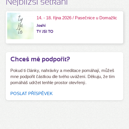
Nejbližší setkání
14. - 18. října 2026 / Pasečnice u Domažlic
Joshi
TY JSI TO
Chceš mě podpořit?
Pokud ti články, nahrávky a meditace pomáhají, můžeš
mne podpořit částkou dle tvého uvážení. Děkuju, že tím
pomáháš udržet tenhle prostor otevřený.
POSLAT PŘÍSPĚVEK