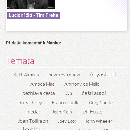
Lucidní žití - Tim Freke
Přidejte komentář k článku:
Témata
Adyashanti
A. H. Almaas
advaitová show
Amoda Maa
Anthony de Mello
čeští autoři
bezhlavá cesta
bytí
Darryl Bailey
Francis Lucille
Greg Goode
hledání
Jeff Foster
Jean Klein
Joan Tollifson
Joey Lott
John Wheeler