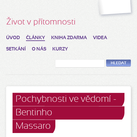
Život v přítomnosti
ÚVOD
ČLÁNKY
KNIHA ZDARMA
VIDEA
SETKÁNÍ
O NÁS
KURZY
HLEDAT
Pochybnosti ve vědomí -
Bentinho
Massaro