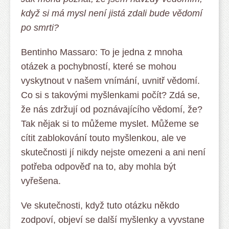
když si má mysl není jistá zdali bude vědomí
po smrti?
Bentinho Massaro: To je jedna z mnoha
otázek a pochybností, které se mohou
vyskytnout v našem vnímání, uvnitř vědomí.
Co si s takovými myšlenkami počít? Zdá se,
že nás zdržují od poznávajícího vědomí, že?
Tak nějak si to můžeme myslet. Můžeme se
cítit zablokování touto myšlenkou, ale ve
skutečnosti jí nikdy nejste omezeni a ani není
potřeba odpověď na to, aby mohla být
vyřešena.
Ve skutečnosti, když tuto otázku někdo
zodpoví, objeví se další myšlenky a vyvstane