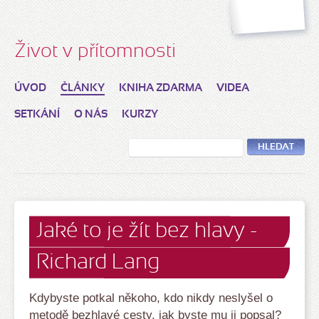
Život v přítomnosti
ÚVOD
ČLÁNKY
KNIHA ZDARMA
VIDEA
SETKÁNÍ
O NÁS
KURZY
HLEDAT
Jaké to je žít bez hlavy -
Richard Lang
Kdybyste potkal někoho, kdo nikdy neslyšel o
metodě bezhlavé cesty, jak byste mu ji popsal?