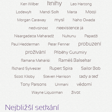
knihy
Ken Wilber
Leo Hartong
Mooji
Lodewyk
Mandi Solk
Marta
mysl
Morgan Caraway
Naho Owada
neexistence já
nedvojnost
Nisargadatta Maharadž
Nukunu
Papadží
probuzení
Paul Hedderman
Peter Fenner
prožívání
Příběhy Gurumíry
Raméš Balsekar
Ramana Maháriši
Rupert Spira
Sailor Bob
Richard Sylvester
tady a teď
Scott Kiloby
Steven Harrison
vědomí
Tony Parsons
Unmani
život
Wayne Liquorman
Nejbližší setkání