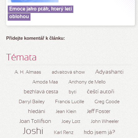
Emoce jako pták, který letí
oblohou
Přidejte komentář k článku:
Témata
Adyashanti
A. H. Almaas
advaitová show
Amoda Maa
Anthony de Mello
čeští autoři
bezhlavá cesta
bytí
Darryl Bailey
Francis Lucille
Greg Goode
hledání
Jeff Foster
Jean Klein
Joan Tollifson
Joey Lott
John Wheeler
Joshi
kdo jsem já?
Karl Renz