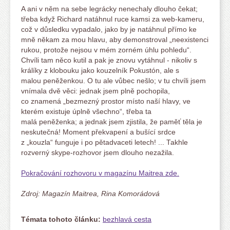
A ani v něm na sebe legrácky nenechaly dlouho čekat;
třeba když Richard natáhnul ruce kamsi za web-kameru,
což v důsledku vypadalo, jako by je natáhnul přímo ke
mně někam za mou hlavu, aby demonstroval „neexistenci
rukou, protože nejsou v mém zorném úhlu pohledu“.
Chvíli tam něco kutil a pak je znovu vytáhnul - nikoliv s
králíky z klobouku jako kouzelník Pokustón, ale s
malou peněženkou. O tu ale vůbec nešlo; v tu chvíli jsem
vnímala dvě věci: jednak jsem plně pochopila,
co znamená „bezmezný prostor místo naší hlavy, ve
kterém existuje úplně všechno“, třeba ta
malá peněženka; a jednak jsem zjistila, že paměť těla je
neskutečná! Moment překvapení a bušící srdce
z „kouzla“ funguje i po pětadvaceti letech! ... Takhle
rozverný skype-rozhovor jsem dlouho nezažila.
Pokračování rozhovoru v magazínu Maitrea zde.
Zdroj: Magazín Maitrea, Rina Komorádová
Témata tohoto článku:
bezhlavá cesta