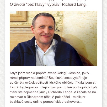
O životě "bez hlavy" vypráví Richard Lang.
Když jsem viděla poprvé svého kolegu Joshiho, jak v
rámci příprav na seminář Bezhlavá cesta vystřihuje
ze čtvrtky oválek velikosti lidského obličeje, říkala jsem si:
Legrácky, legrácky... Její smysl jsem plně pochopila až při
čtení stejnojmenné knihy Richarda Langa. A začala se na
rozhovor s Richardem těšit. A pak přišel - minikurz
bezhlavé cesty online pomocí videorozhovoru...