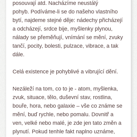
posouvají atd. Nacházíme neustálý
pohyb. Podíváme-li se do našeho vlastního
bytí, najdeme stejné děje: nádechy přicházejí
a odcházejí, srdce bije, myšlenky plynou,
nálady se přeměňují, vnímání se mění, zvuky
tančí, pocity, bolesti, pulzace, vibrace, a tak
dále.
Celá existence je pohyblivé a vibrující dění.
Nezáleží na tom, co to je - atom, myšlenka,
zvuk, situace, tělo, duševní stav, rostlina,
bouře, hora, nebo galaxie – vše co známe se
mění, buď rychle, nebo pomalu. Dovnitř a
ven, velké nebo malé, je zde jen tato změn a
plynutí. Pokud tenhle fakt naplno uznáme,