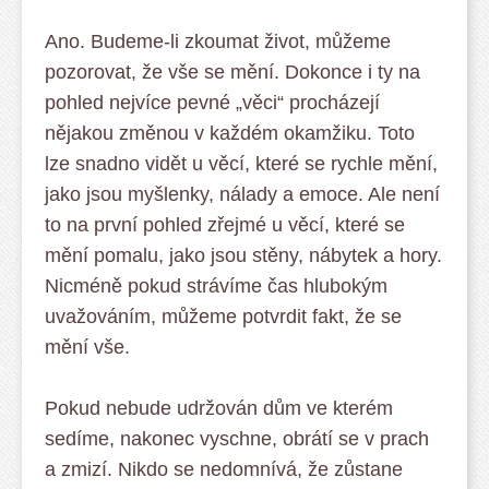
Ano. Budeme-li zkoumat život, můžeme
pozorovat, že vše se mění. Dokonce i ty na
pohled nejvíce pevné „věci“ procházejí
nějakou změnou v každém okamžiku. Toto
lze snadno vidět u věcí, které se rychle mění,
jako jsou myšlenky, nálady a emoce. Ale není
to na první pohled zřejmé u věcí, které se
mění pomalu, jako jsou stěny, nábytek a hory.
Nicméně pokud strávíme čas hlubokým
uvažováním, můžeme potvrdit fakt, že se
mění vše.
Pokud nebude udržován dům ve kterém
sedíme, nakonec vyschne, obrátí se v prach
a zmizí. Nikdo se nedomnívá, že zůstane