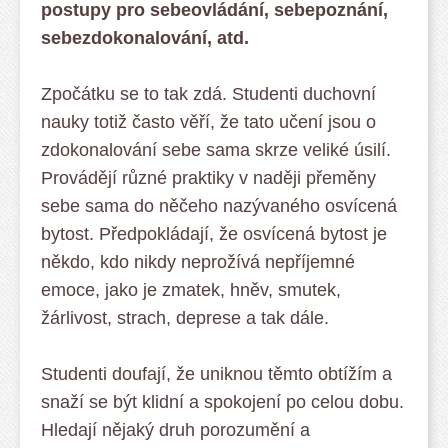
postupy pro sebeovládání, sebepoznání,
sebezdokonalování, atd.
Zpočátku se to tak zdá. Studenti duchovní
nauky totiž často věří, že tato učení jsou o
zdokonalování sebe sama skrze veliké úsilí.
Provádějí různé praktiky v naději přeměny
sebe sama do něčeho nazývaného osvícená
bytost. Předpokládají, že osvícená bytost je
někdo, kdo nikdy neprožívá nepříjemné
emoce, jako je zmatek, hněv, smutek,
žárlivost, strach, deprese a tak dále.
Studenti doufají, že uniknou těmto obtížím a
snaží se být klidní a spokojení po celou dobu.
Hledají nějaký druh porozumění a