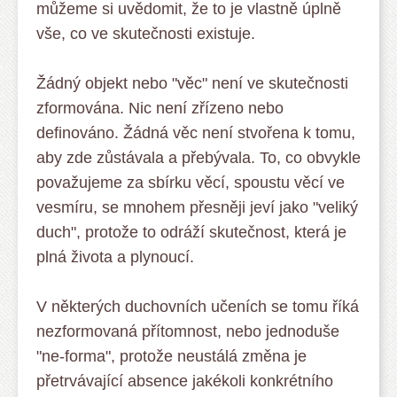
můžeme si uvědomit, že to je vlastně úplně
vše, co ve skutečnosti existuje.
Žádný objekt nebo "věc" není ve skutečnosti
zformována. Nic není zřízeno nebo
definováno. Žádná věc není stvořena k tomu,
aby zde zůstávala a přebývala. To, co obvykle
považujeme za sbírku věcí, spoustu věcí ve
vesmíru, se mnohem přesněji jeví jako "veliký
duch", protože to odráží skutečnost, která je
plná života a plynoucí.
V některých duchovních učeních se tomu říká
nezformovaná přítomnost, nebo jednoduše
"ne-forma", protože neustálá změna je
přetrvávající absence jakékoli konkrétního