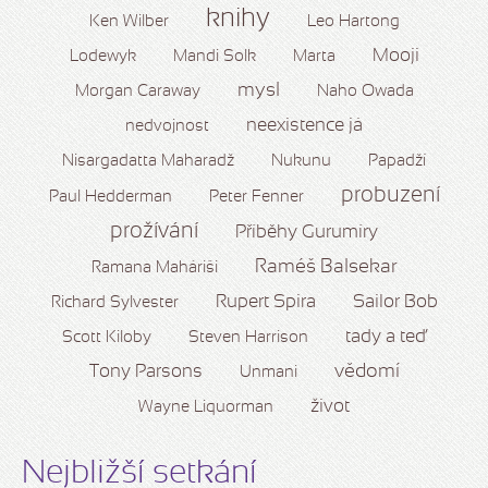
knihy
Ken Wilber
Leo Hartong
Mooji
Lodewyk
Mandi Solk
Marta
mysl
Morgan Caraway
Naho Owada
neexistence já
nedvojnost
Nisargadatta Maharadž
Nukunu
Papadží
probuzení
Paul Hedderman
Peter Fenner
prožívání
Příběhy Gurumíry
Raméš Balsekar
Ramana Maháriši
Rupert Spira
Sailor Bob
Richard Sylvester
tady a teď
Scott Kiloby
Steven Harrison
vědomí
Tony Parsons
Unmani
život
Wayne Liquorman
Nejbližší setkání