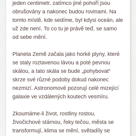
jeden centimetr, zatímco jiné pohoří jsou
obrušovány a nakonec budou rovinami. Na
tomto místě, kde sedíme, byl kdysi oceán, ale
už zde není. To co tu je právě teď, se samo
od sebe mění.
Planeta Země začala jako horké plyny, které
se staly roztavenou lávou a poté pevnou
skálou, a tato skála se bude „pohybovat“
skrze své různé podoby dokud nakonec
nezmizí. Astronomové pozorují celé mizející
galaxie ve vzdálených koutech vesmíru.
Zkoumáme-li život, rostliny rostou,
živočichové stárnou, řeky tečou, města se
transformují, klima se mění, světadíly se