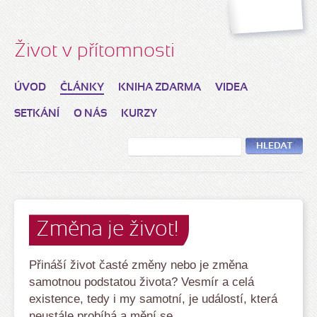
Život v přítomnosti
ÚVOD
ČLÁNKY
KNIHA ZDARMA
VIDEA
SETKÁNÍ
O NÁS
KURZY
HLEDAT
Změna je život!
Přináší život časté změny nebo je změna
samotnou podstatou života? Vesmír a celá
existence, tedy i my samotní, je událostí, která
neustále probíhá a mění se.