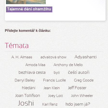
Tajemné dění okamžiku
Přidejte komentář k článku:
Témata
Adyashanti
A. H. Almaas
advaitová show
Amoda Maa
Anthony de Mello
čeští autoři
bezhlavá cesta
bytí
Darryl Bailey
Francis Lucille
Greg Goode
hledání
Jeff Foster
Jean Klein
Joan Tollifson
Joey Lott
John Wheeler
Joshi
kdo jsem já?
Karl Renz