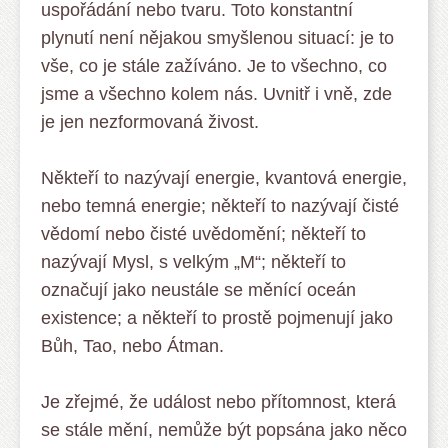
uspořádání nebo tvaru. Toto konstantní
plynutí není nějakou smyšlenou situací: je to
vše, co je stále zažíváno. Je to všechno, co
jsme a všechno kolem nás. Uvnitř i vně, zde
je jen nezformovaná živost.
Někteří to nazývají energie, kvantová energie,
nebo temná energie; někteří to nazývají čisté
vědomí nebo čisté uvědomění; někteří to
nazývají Mysl, s velkým „M“; někteří to
označují jako neustále se měnící oceán
existence; a někteří to prostě pojmenují jako
Bůh, Tao, nebo Átman.
Je zřejmé, že událost nebo přítomnost, která
se stále mění, nemůže být popsána jako něco