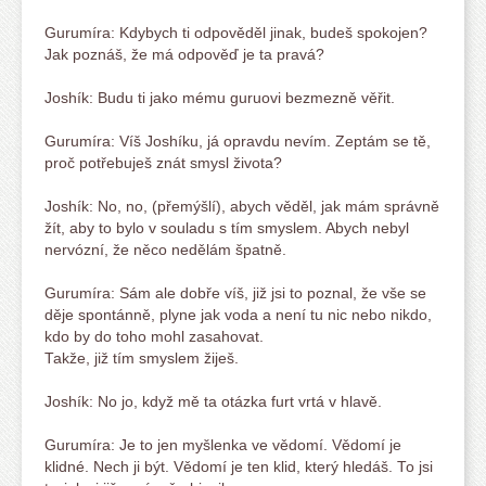
Gurumíra: Kdybych ti odpověděl jinak, budeš spokojen?
Jak poznáš, že má odpověď je ta pravá?
Joshík: Budu ti jako mému guruovi bezmezně věřit.
Gurumíra: Víš Joshíku, já opravdu nevím. Zeptám se tě,
proč potřebuješ znát smysl života?
Joshík: No, no, (přemýšlí), abych věděl, jak mám správně
žít, aby to bylo v souladu s tím smyslem. Abych nebyl
nervózní, že něco nedělám špatně.
Gurumíra: Sám ale dobře víš, již jsi to poznal, že vše se
děje spontánně, plyne jak voda a není tu nic nebo nikdo,
kdo by do toho mohl zasahovat.
Takže, již tím smyslem žiješ.
Joshík: No jo, když mě ta otázka furt vrtá v hlavě.
Gurumíra: Je to jen myšlenka ve vědomí. Vědomí je
klidné. Nech ji být. Vědomí je ten klid, který hledáš. To jsi