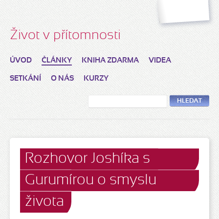
Život v přítomnosti
ÚVOD
ČLÁNKY
KNIHA ZDARMA
VIDEA
SETKÁNÍ
O NÁS
KURZY
HLEDAT
Rozhovor Joshíka s
Gurumírou o smyslu
života