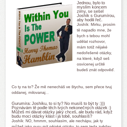
Jednou, bylo to
myslím koncem
zimy, se sešel
Joshík s Gurumírou,
aby hodili řeč.
Joshík: Mirku, prosím
tě napadlo mne, že
bych s tebou mohl
udělat rozhovor,
mám totiž nějaké
nedořešené otázky,
na které, když seš
osvícenej určitě
budeš znát odpověď.
Co ty na to? Že mě nenecháš ve štychu, sem přece tvuj
oddanej, milovanaj...
Gurumíra: Joshíku, to si ty? No musíš to být ty :)))
Poznávám tě podle těch tvých nekonečných otázek :)
Můžeš mi dávat otázky jaký chceš, ale budu rád, když
budu moci otázky klást i já tobě, souhlasíš?
Joshík: NO, hmmm, souhlasím, ale nechápu, jak ty
můžeš jako guru mít nějaké otázky, to sem teda zvědav.