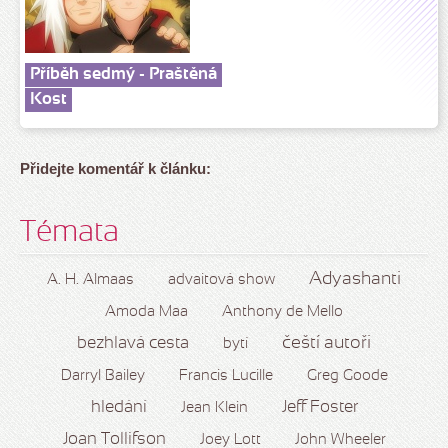
Příběh sedmý - Praštěná
Kost
Přidejte komentář k článku:
Témata
Adyashanti
A. H. Almaas
advaitová show
Amoda Maa
Anthony de Mello
čeští autoři
bezhlavá cesta
bytí
Darryl Bailey
Francis Lucille
Greg Goode
hledání
Jeff Foster
Jean Klein
Joan Tollifson
Joey Lott
John Wheeler