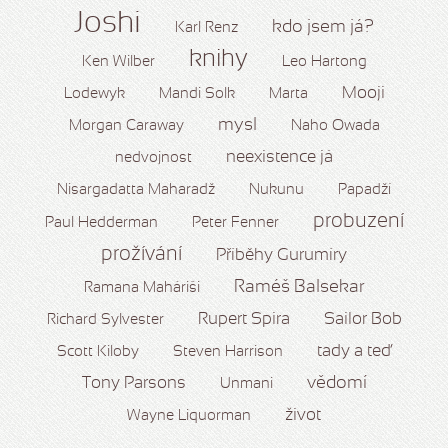
Joshi
kdo jsem já?
Karl Renz
knihy
Ken Wilber
Leo Hartong
Mooji
Lodewyk
Mandi Solk
Marta
mysl
Morgan Caraway
Naho Owada
neexistence já
nedvojnost
Nisargadatta Maharadž
Nukunu
Papadží
probuzení
Paul Hedderman
Peter Fenner
prožívání
Příběhy Gurumíry
Raméš Balsekar
Ramana Maháriši
Rupert Spira
Sailor Bob
Richard Sylvester
tady a teď
Scott Kiloby
Steven Harrison
vědomí
Tony Parsons
Unmani
život
Wayne Liquorman