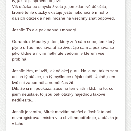
ty, jak si již správně objevil.
Víš otázka po smyslu života je jen zdánlivě důležitá,
kromě téhle otázky existuje ještě nekonečně mnoho
dalších otázek a není možné na všechny znát odpověď.
Joshík: To ale pak nebudu moudrý.
Gurumíra: Moudrý je ten, který zná sám sebe, ten který
plyne s Tao, nechává ať se život žije sám a poznává se
jako klidné a ničím netknuté vědomí, v kterém vše
probíhá.
Joshík: Hm, mluvíš, jak nějakej guru. No jo no, tak to sem
asi na tý otázce, na tý myšlence nějak ulpěl. Úplně jsem
kvůli ní zapomněl a neměl čas žit.
Dík, že si mi poukázal zase na ten vnitřní klid, na to, co
jsem neustále, to jsou pak otázky najednou takové
nedůležité....
Joshík je v míru, Mirek mezitím odešel a Joshík to ani
nezaregistroval, mistra v tu chvíli nepotřebuje, a otázka je
v tahu.