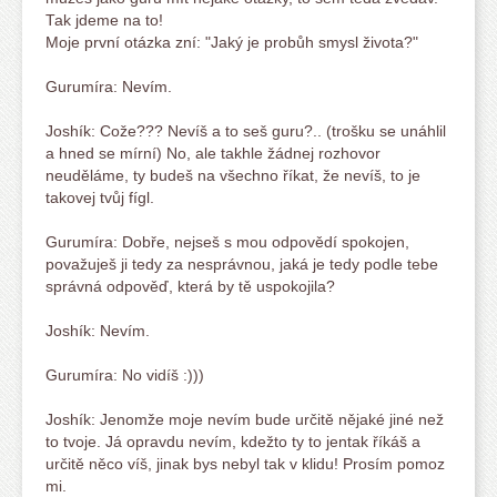
Tak jdeme na to!
Moje první otázka zní: "Jaký je probůh smysl života?"
Gurumíra: Nevím.
Joshík: Cože??? Nevíš a to seš guru?.. (trošku se unáhlil
a hned se mírní) No, ale takhle žádnej rozhovor
neuděláme, ty budeš na všechno říkat, že nevíš, to je
takovej tvůj fígl.
Gurumíra: Dobře, nejseš s mou odpovědí spokojen,
považuješ ji tedy za nesprávnou, jaká je tedy podle tebe
správná odpověď, která by tě uspokojila?
Joshík: Nevím.
Gurumíra: No vidíš :)))
Joshík: Jenomže moje nevím bude určitě nějaké jiné než
to tvoje. Já opravdu nevím, kdežto ty to jentak říkáš a
určitě něco víš, jinak bys nebyl tak v klidu! Prosím pomoz
mi.