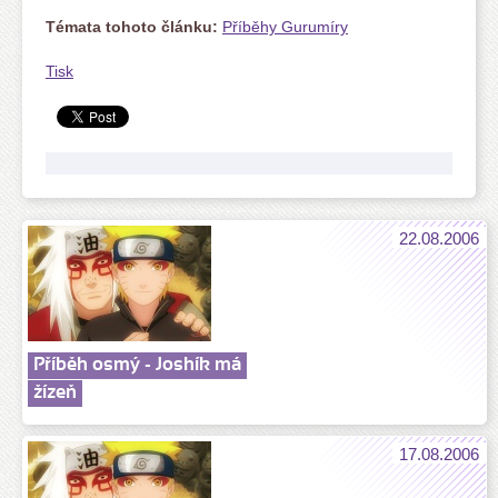
Témata tohoto článku:
Příběhy Gurumíry
Tisk
22.08.2006
Příběh osmý - Joshík má
žízeň
17.08.2006