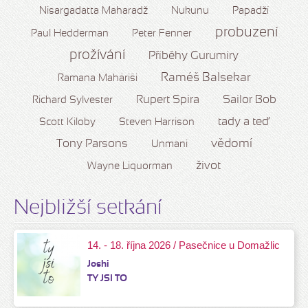
Nisargadatta Maharadž
Nukunu
Papadží
probuzení
Paul Hedderman
Peter Fenner
prožívání
Příběhy Gurumíry
Raméš Balsekar
Ramana Maháriši
Rupert Spira
Sailor Bob
Richard Sylvester
tady a teď
Scott Kiloby
Steven Harrison
vědomí
Tony Parsons
Unmani
život
Wayne Liquorman
Nejbližší setkání
14. - 18. října 2026 / Pasečnice u Domažlic
Joshi
TY JSI TO