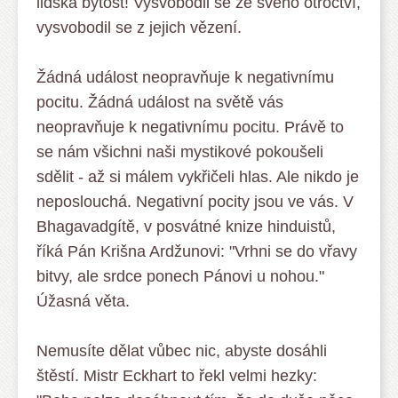
lidská bytost! Vysvobodil se ze svého otroctví,
vysvobodil se z jejich vězení.
Žádná událost neopravňuje k negativnímu
pocitu. Žádná událost na světě vás
neopravňuje k negativnímu pocitu. Právě to
se nám všichni naši mystikové pokoušeli
sdělit - až si málem vykřičeli hlas. Ale nikdo je
neposlouchá. Negativní pocity jsou ve vás. V
Bhagavadgítě, v posvátné knize hinduistů,
říká Pán Krišna Ardžunovi: "Vrhni se do vřavy
bitvy, ale srdce ponech Pánovi u nohou."
Úžasná věta.
Nemusíte dělat vůbec nic, abyste dosáhli
štěstí. Mistr Eckhart to řekl velmi hezky: