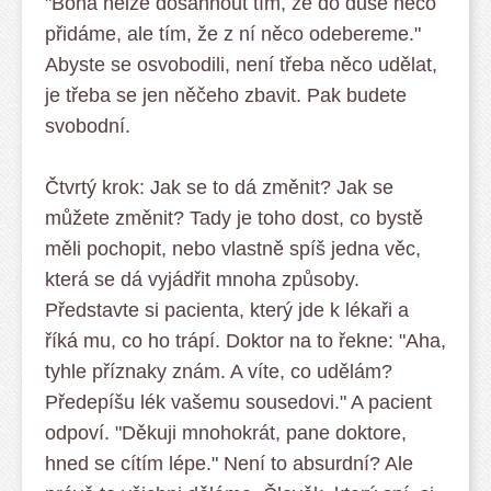
"Boha nelze dosáhnout tím, že do duše něco
přidáme, ale tím, že z ní něco odebereme."
Abyste se osvobodili, není třeba něco udělat,
je třeba se jen něčeho zbavit. Pak budete
svobodní.
Čtvrtý krok: Jak se to dá změnit? Jak se
můžete změnit? Tady je toho dost, co bystě
měli pochopit, nebo vlastně spíš jedna věc,
která se dá vyjádřit mnoha způsoby.
Představte si pacienta, který jde k lékaři a
říká mu, co ho trápí. Doktor na to řekne: "Aha,
tyhle příznaky znám. A víte, co udělám?
Předepíšu lék vašemu sousedovi." A pacient
odpoví. "Děkuji mnohokrát, pane doktore,
hned se cítím lépe." Není to absurdní? Ale