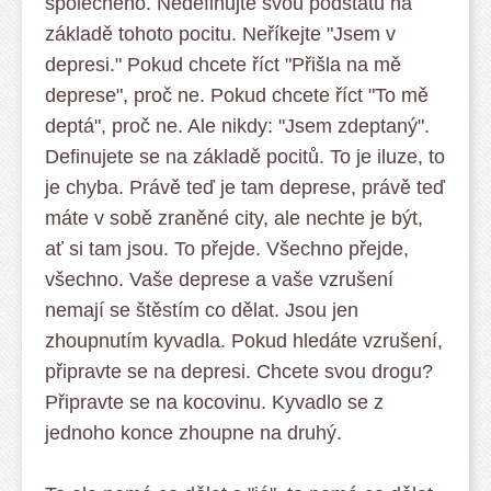
společného. Nedefinujte svou podstatu na
základě tohoto pocitu. Neříkejte "Jsem v
depresi." Pokud chcete říct "Přišla na mě
deprese", proč ne. Pokud chcete říct "To mě
deptá", proč ne. Ale nikdy: "Jsem zdeptaný".
Definujete se na základě pocitů. To je iluze, to
je chyba. Právě teď je tam deprese, právě teď
máte v sobě zraněné city, ale nechte je být,
ať si tam jsou. To přejde. Všechno přejde,
všechno. Vaše deprese a vaše vzrušení
nemají se štěstím co dělat. Jsou jen
zhoupnutím kyvadla. Pokud hledáte vzrušení,
připravte se na depresi. Chcete svou drogu?
Připravte se na kocovinu. Kyvadlo se z
jednoho konce zhoupne na druhý.