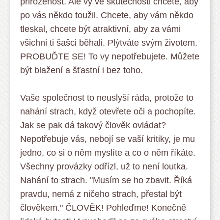
přirozenost. Ale vy ve skutečnosti chcete, aby
po vás někdo toužil. Chcete, aby vám někdo
tleskal, chcete být atraktivní, aby za vámi
všichni ti šašci běhali. Plýtváte svým životem.
PROBUĎTE SE! To vy nepotřebujete. Můžete
být blažení a šťastní i bez toho.
Vaše společnost to neuslyší ráda, protože to
nahání strach, když otevřete oči a pochopíte.
Jak se pak dá takový člověk ovládat?
Nepotřebuje vás, nebojí se vaší kritiky, je mu
jedno, co si o něm myslíte a co o něm říkáte.
Všechny provázky odřízl, už to není loutka.
Nahání to strach. "Musím se ho zbavit. Říká
pravdu, nemá z ničeho strach, přestal být
člověkem." ČLOVĚK! Pohleďme! Konečně