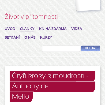
Život v přítomnosti
ÚVOD
ČLÁNKY
KNIHA ZDARMA
VIDEA
SETKÁNÍ
O NÁS
KURZY
HLEDAT
Čtyři kroky k moudrosti -
Anthony de
Mello