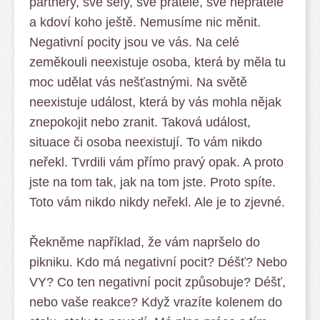
partnery, své šéfy, své přátele, své nepřátele
a kdoví koho ještě. Nemusíme nic měnit.
Negativní pocity jsou ve vás. Na celé
zeměkouli neexistuje osoba, která by měla tu
moc udělat vás nešťastnými. Na světě
neexistuje událost, která by vás mohla nějak
znepokojit nebo zranit. Taková událost,
situace či osoba neexistují. To vám nikdo
neřekl. Tvrdili vám přímo pravý opak. A proto
jste na tom tak, jak na tom jste. Proto spíte.
Toto vám nikdo nikdy neřekl. Ale je to zjevné.
Řekněme například, že vám napršelo do
pikniku. Kdo má negativní pocit? Déšť? Nebo
VY? Co ten negativní pocit způsobuje? Déšť,
nebo vaše reakce? Když vrazíte kolenem do