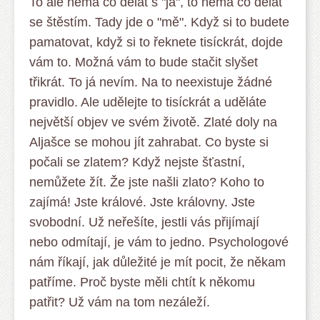
To ale nemá co dělat s "já", to nemá co dělat
se štěstím. Tady jde o "mě". Když si to budete
pamatovat, když si to řeknete tisíckrát, dojde
vám to. Možná vám to bude stačit slyšet
třikrát. To já nevím. Na to neexistuje žádné
pravidlo. Ale udělejte to tisíckrát a uděláte
největší objev ve svém životě. Zlaté doly na
Aljašce se mohou jít zahrabat. Co byste si
počali se zlatem? Když nejste šťastní,
nemůžete žít. Že jste našli zlato? Koho to
zajímá! Jste králové. Jste královny. Jste
svobodní. Už neřešíte, jestli vás přijímají
nebo odmítají, je vám to jedno. Psychologové
nám říkají, jak důležité je mít pocit, že někam
patříme. Proč byste měli chtít k někomu
patřit? Už vám na tom nezáleží.