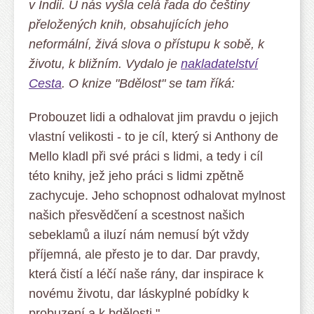
v Indii. U nás vyšla celá řada do češtiny
přeložených knih, obsahujících jeho
neformální, živá slova o přístupu k sobě, k
životu, k bližním. Vydalo je
nakladatelství
Cesta
. O knize "Bdělost" se tam říká:
Probouzet lidi a odhalovat jim pravdu o jejich
vlastní velikosti - to je cíl, který si Anthony de
Mello kladl při své práci s lidmi, a tedy i cíl
této knihy, jež jeho práci s lidmi zpětně
zachycuje. Jeho schopnost odhalovat mylnost
našich přesvědčení a scestnost našich
sebeklamů a iluzí nám nemusí být vždy
příjemná, ale přesto je to dar. Dar pravdy,
která čistí a léčí naše rány, dar inspirace k
novému životu, dar láskyplné pobídky k
probuzení a k bdělosti."