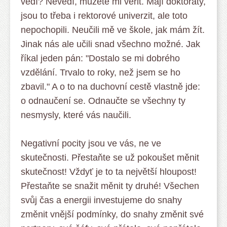
vědí? Nevědí, můžete mi věřit. Mají doktoráty,
jsou to třeba i rektorové univerzit, ale toto
nepochopili. Neučili mě ve škole, jak mám žít.
Jinak nás ale učili snad všechno možné. Jak
říkal jeden pán: "Dostalo se mi dobrého
vzdělání. Trvalo to roky, než jsem se ho
zbavil." A o to na duchovní cestě vlastně jde:
o odnaučení se. Odnaučte se všechny ty
nesmysly, které vás naučili.
Negativní pocity jsou ve vás, ne ve
skutečnosti. Přestaňte se už pokoušet měnit
skutečnost! Vždyť je to ta největší hloupost!
Přestaňte se snažit měnit ty druhé! Všechen
svůj čas a energii investujeme do snahy
změnit vnější podmínky, do snahy změnit své