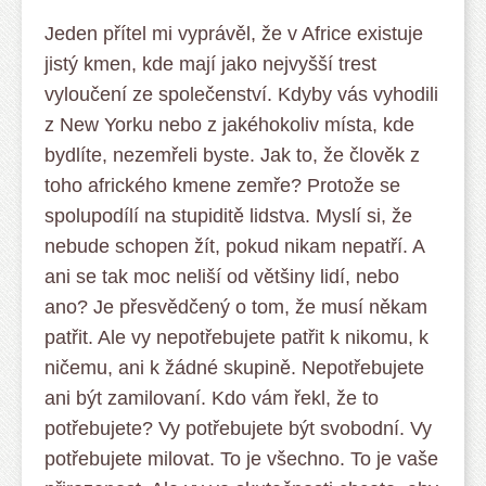
Jeden přítel mi vyprávěl, že v Africe existuje
jistý kmen, kde mají jako nejvyšší trest
vyloučení ze společenství. Kdyby vás vyhodili
z New Yorku nebo z jakéhokoliv místa, kde
bydlíte, nezemřeli byste. Jak to, že člověk z
toho afrického kmene zemře? Protože se
spolupodílí na stupiditě lidstva. Myslí si, že
nebude schopen žít, pokud nikam nepatří. A
ani se tak moc neliší od většiny lidí, nebo
ano? Je přesvědčený o tom, že musí někam
patřit. Ale vy nepotřebujete patřit k nikomu, k
ničemu, ani k žádné skupině. Nepotřebujete
ani být zamilovaní. Kdo vám řekl, že to
potřebujete? Vy potřebujete být svobodní. Vy
potřebujete milovat. To je všechno. To je vaše