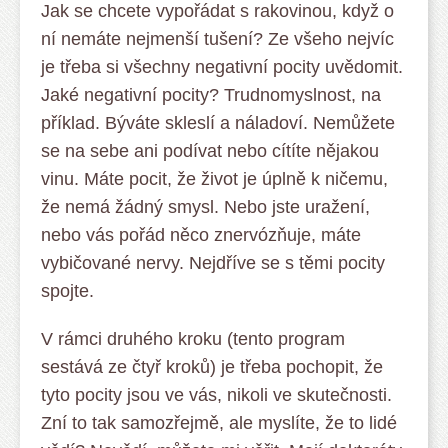
Jak se chcete vypořádat s rakovinou, když o
ní nemáte nejmenší tušení? Ze všeho nejvíc
je třeba si všechny negativní pocity uvědomit.
Jaké negativní pocity? Trudnomyslnost, na
příklad. Býváte skleslí a náladoví. Nemůžete
se na sebe ani podívat nebo cítíte nějakou
vinu. Máte pocit, že život je úplně k ničemu,
že nemá žádný smysl. Nebo jste uražení,
nebo vás pořád něco znervózňuje, máte
vybičované nervy. Nejdříve se s těmi pocity
spojte.
V rámci druhého kroku (tento program
sestává ze čtyř kroků) je třeba pochopit, že
tyto pocity jsou ve vás, nikoli ve skutečnosti.
Zní to tak samozřejmě, ale myslíte, že to lidé