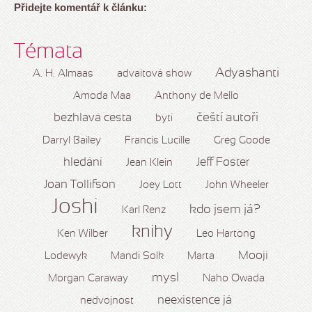
Přidejte komentář k článku:
Témata
Adyashanti
A. H. Almaas
advaitová show
Amoda Maa
Anthony de Mello
čeští autoři
bezhlavá cesta
bytí
Darryl Bailey
Francis Lucille
Greg Goode
hledání
Jeff Foster
Jean Klein
Joan Tollifson
Joey Lott
John Wheeler
Joshi
kdo jsem já?
Karl Renz
knihy
Ken Wilber
Leo Hartong
Mooji
Lodewyk
Mandi Solk
Marta
mysl
Morgan Caraway
Naho Owada
neexistence já
nedvojnost