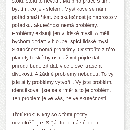
stolu, stolu to nevadí. Má plno práce s tím,
být tím, co je - stolem. Mystikové se nám
pořád snaží říkat, že skutečnost je naprosto v
pořádku. Skutečnost nemá problémy.
Problémy existují jen v lidské mysli. A měli
bychom dodat: v hloupé, spící lidské mysli.
Skutečnost nemá problémy. Odstraňte z této
planety lidské bytosti a život půjde dál,
příroda bude žít dál, v celé své kráse a
divokosti. A žádné problémy nebudou. To vy
jste si ty problémy vytvořili. Vy jste problém.
Identifikovali jste se s "mě" a to je problém.
Ten problém je ve vás, ne ve skutečnosti.
Třetí krok: Nikdy se s těmi pocity
neztotožňujte. S "já" to nemá vůbec nic