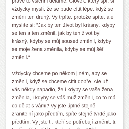
právě to všichni děláme. Člověk, který spí, si
vždycky myslí, že se bude cítit lépe, když se
změní ten druhý. Vy trpíte, protože spíte, ale
myslíte si: "Jak by ten život byl krásný, kdyby
se ten a ten změnil, jak by ten život byl
krásný, kdyby se můj soused změnil, kdyby
se moje žena změnila, kdyby se můj šéf
změnil."
Vždycky chceme po někom jiném, aby se
změnil, když se chceme cítit dobře. Ale už
vás někdy napadlo, že i kdyby se vaše žena
změnila, i kdyby se váš muž změnil, co to má
co dělat s vámi? Vy jste úplně stejně
zranitelní jako předtím, spíte stejně tvrdě jako
předtím. Vy jste ti, kteří se potřebují změnit, ti,