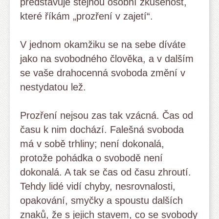
představuje stejnou osobní zkušenost,
které říkám „prozření v zajetí“.
V jednom okamžiku se na sebe díváte
jako na svobodného člověka, a v dalším
se vaše drahocenná svoboda změní v
nestydatou lež.
Prozření nejsou zas tak vzácná. Čas od
času k nim dochází. Falešná svoboda
má v sobě trhliny; není dokonalá,
protože pohádka o svobodě není
dokonalá. A tak se čas od času zhroutí.
Tehdy lidé vidí chyby, nesrovnalosti,
opakování, smyčky a spoustu dalších
znaků, že s jejich stavem, co se svobody