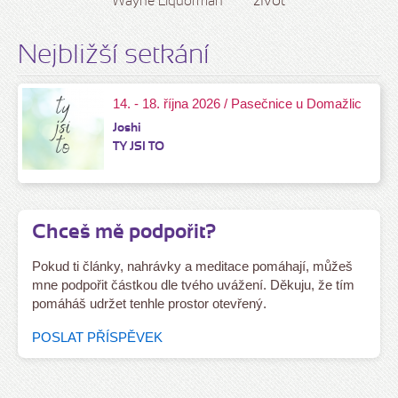
život
Wayne Liquorman
Nejbližší setkání
14. - 18. října 2026 / Pasečnice u Domažlic
Joshi
TY JSI TO
Chceš mě podpořit?
Pokud ti články, nahrávky a meditace pomáhají, můžeš
mne podpořit částkou dle tvého uvážení. Děkuju, že tím
pomáháš udržet tenhle prostor otevřený.
POSLAT PŘÍSPĚVEK