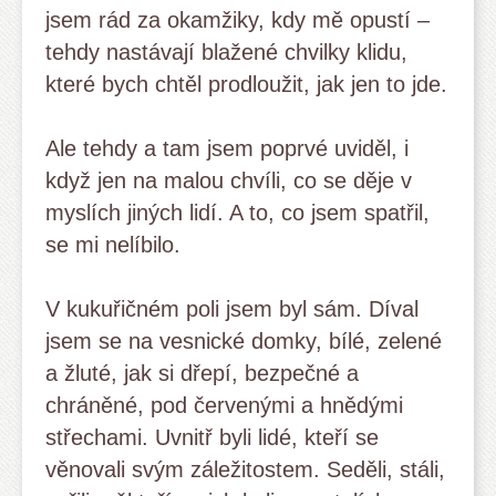
jsem rád za okamžiky, kdy mě opustí –
tehdy nastávají blažené chvilky klidu,
které bych chtěl prodloužit, jak jen to jde.
Ale tehdy a tam jsem poprvé uviděl, i
když jen na malou chvíli, co se děje v
myslích jiných lidí. A to, co jsem spatřil,
se mi nelíbilo.
V kukuřičném poli jsem byl sám. Díval
jsem se na vesnické domky, bílé, zelené
a žluté, jak si dřepí, bezpečné a
chráněné, pod červenými a hnědými
střechami. Uvnitř byli lidé, kteří se
věnovali svým záležitostem. Seděli, stáli,