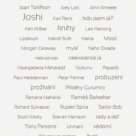
Joan Tollifson
Joey Lott
John Wheeler
Joshi
kdo jsem já?
Karl Renz
knihy
Ken Wilber
Leo Hartong
Mooji
Lodewyk
Mandi Solk
Marta
mysl
Morgan Caraway
Naho Owada
neexistence já
nedvojnost
Nisargadatta Maharadž
Nukunu
Papadží
probuzení
Paul Hedderman
Peter Fenner
prožívání
Příběhy Gurumíry
Raméš Balsekar
Ramana Maháriši
Rupert Spira
Sailor Bob
Richard Sylvester
tady a teď
Scott Kiloby
Steven Harrison
vědomí
Tony Parsons
Unmani