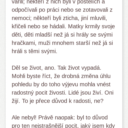
vařili; někteří z nich byli v postelích a
odpočívali po práci nebo se zotavovali z
nemoci; někteří byli zticha, jiní mluvili,
křičeli nebo se hádali. Matky krmily svoje
děti, děti mladší než já si hrály se svými
hračkami, muži mnohem starší než já si
hráli s těmi svými.
Děl se život, ano. Tak život vypadá.
Mohli byste říct, že drobná změna úhlu
pohledu by do toho výjevu mohla vnést
radostný pocit živosti. Lidé jsou živí. Oni
žijí. To je přece důvod k radosti, ne?
Ale nebyl! Právě naopak: byl to důvod
pro ten nejstrašnější pocit, jaký jsem kdy