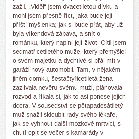
zažil. „Viděl“ jsem dvacetiletou dívku a
mohl jsem přesně říct, jaká bude její
příští myšlenka; jak si bude přát, aby už
byla víkendová zábava, a snít o
románku, který naplní její život. Cítil jsem
sedmatřicetiletého muže, který přemýšlel
o svém majetku a dychtivě si přál mít v
garáži nový automobil. Tam, v nějakém
jiném domku, šestačtyřicetiletá žena
zazlívala nevěru svému muži, plánovala
rozvod a říkala si, jak to asi ponese jejich
dcera. V sousedství se pětapadesátiletý
muž snažil skloubit rady svého lékaře,
jak se vyhnout další mozkové mrtvici, s
chutí opít se večer s kamarády v