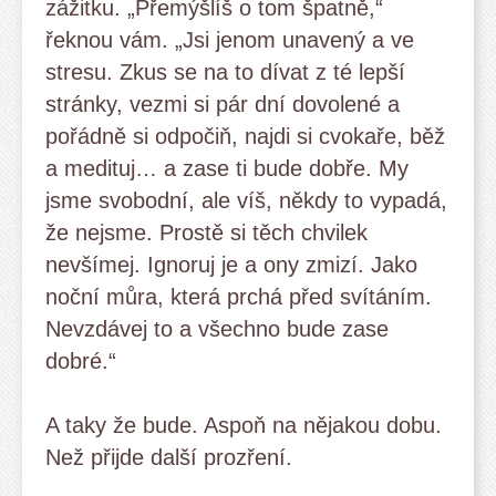
zážitku. „Přemýšlíš o tom špatně,“
řeknou vám. „Jsi jenom unavený a ve
stresu. Zkus se na to dívat z té lepší
stránky, vezmi si pár dní dovolené a
pořádně si odpočiň, najdi si cvokaře, běž
a medituj… a zase ti bude dobře. My
jsme svobodní, ale víš, někdy to vypadá,
že nejsme. Prostě si těch chvilek
nevšímej. Ignoruj je a ony zmizí. Jako
noční můra, která prchá před svítáním.
Nevzdávej to a všechno bude zase
dobré.“
A taky že bude. Aspoň na nějakou dobu.
Než přijde další prozření.