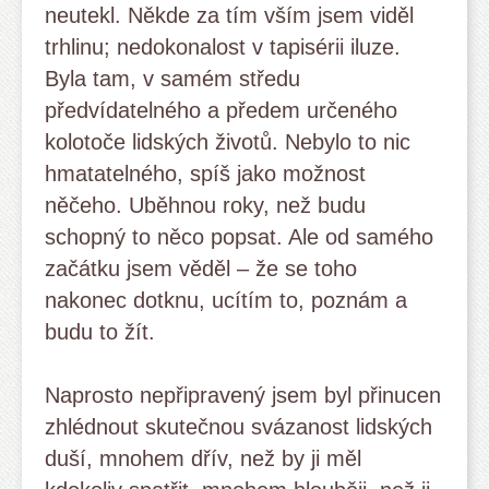
neutekl. Někde za tím vším jsem viděl
trhlinu; nedokonalost v tapisérii iluze.
Byla tam, v samém středu
předvídatelného a předem určeného
kolotoče lidských životů. Nebylo to nic
hmatatelného, spíš jako možnost
něčeho. Uběhnou roky, než budu
schopný to něco popsat. Ale od samého
začátku jsem věděl – že se toho
nakonec dotknu, ucítím to, poznám a
budu to žít.
Naprosto nepřipravený jsem byl přinucen
zhlédnout skutečnou svázanost lidských
duší, mnohem dřív, než by ji měl