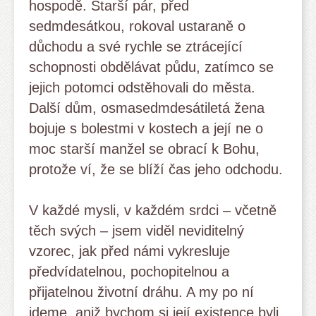
hospodě. Starší pár, před
sedmdesátkou, rokoval ustaraně o
důchodu a své rychle se ztrácející
schopnosti obdělávat půdu, zatímco se
jejich potomci odstěhovali do města.
Další dům, osmasedmdesátiletá žena
bojuje s bolestmi v kostech a její ne o
moc starší manžel se obrací k Bohu,
protože ví, že se blíží čas jeho odchodu.
V každé mysli, v každém srdci – včetně
těch svých – jsem viděl neviditelný
vzorec, jak před námi vykresluje
předvídatelnou, pochopitelnou a
přijatelnou životní dráhu. A my po ní
jdeme, aniž bychom si její existence byli