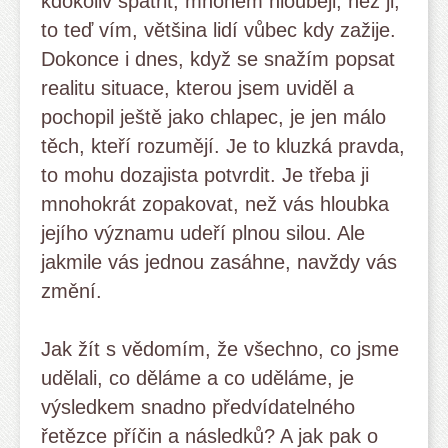
kdokoliv spatřit, mnohem hlouběji, než ji,
to teď vím, většina lidí vůbec kdy zažije.
Dokonce i dnes, když se snažím popsat
realitu situace, kterou jsem uviděl a
pochopil ještě jako chlapec, je jen málo
těch, kteří rozumějí. Je to kluzká pravda,
to mohu dozajista potvrdit. Je třeba ji
mnohokrát zopakovat, než vás hloubka
jejího významu udeří plnou silou. Ale
jakmile vás jednou zasáhne, navždy vás
změní.
Jak žít s vědomím, že všechno, co jsme
udělali, co děláme a co uděláme, je
výsledkem snadno předvídatelného
řetězce příčin a následků? A jak pak o