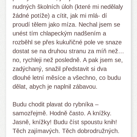
nudných školních úloh (které mi nedělaly
žádné potíže) a cítit, jak mi mlá- dí
proudí tělem jako míza. Nechal jsem se
unést tím chlapeckým nadšením a
rozběhl se přes kukuřičné pole ve snaze
dostat se na druhou stranu za míň než…
no, rychleji než posledně. A pak jsem se,
zadýchaný, snažil představit si dva
dlouhé letní měsíce a všechno, co budu
dělat, abych je naplnil zábavou.
Budu chodit plavat do rybníka –
samozřejmě. Hodně často. A knížky.
Jasně, knížky! Budu číst spoustu knih!
Těch zajímavých. Těch dobrodružných.