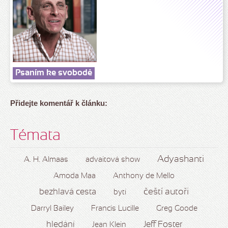
Psaním ke svobodě
Přidejte komentář k článku:
Témata
Adyashanti
A. H. Almaas
advaitová show
Amoda Maa
Anthony de Mello
čeští autoři
bezhlavá cesta
bytí
Darryl Bailey
Francis Lucille
Greg Goode
hledání
Jeff Foster
Jean Klein