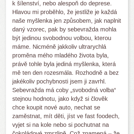
k šílenství, nebo alespoň do deprese.
Hlavou mi proběhlo, že jestliže je každá
naše myšlenka jen způsobem, jak naplnit
daný vzorec, pak by sebevražda mohla
být jedinou svobodnou volbou, kterou
máme. Nicméně jakkoliv ultrarychlá
proměna mého mladého života byla,
právě tohle byla jediná myšlenka, která
mě ten den rozesmála. Rozhodně a bez
jakékoliv pochybnosti jsem ji zavrhl.
Sebevražda má coby „svobodná volba“
stejnou hodnotu, jako když si člověk
chce koupit nové auto, nechat se
zaměstnat, mít děti, jíst ve fast foodech,
vyjet si na kole nebo si pochutnat na
čokoládové zmrzlině. Což znamená – že