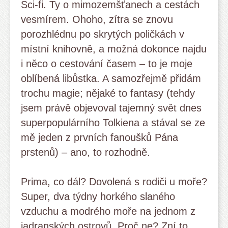
Sci-fi. Ty o mimozemšťanech a cestách
vesmírem. Ohoho, zítra se znovu
porozhlédnu po skrytých poličkách v
místní knihovně, a možná dokonce najdu
i něco o cestování časem – to je moje
oblíbená libůstka. A samozřejmě přidám
trochu magie; nějaké to fantasy (tehdy
jsem právě objevoval tajemný svět dnes
superpopulárního Tolkiena a stával se ze
mě jeden z prvních fanoušků Pána
prstenů) – ano, to rozhodně.
Prima, co dál? Dovolená s rodiči u moře?
Super, dva týdny horkého slaného
vzduchu a modrého moře na jednom z
jadranských ostrovů. Proč ne? Zní to