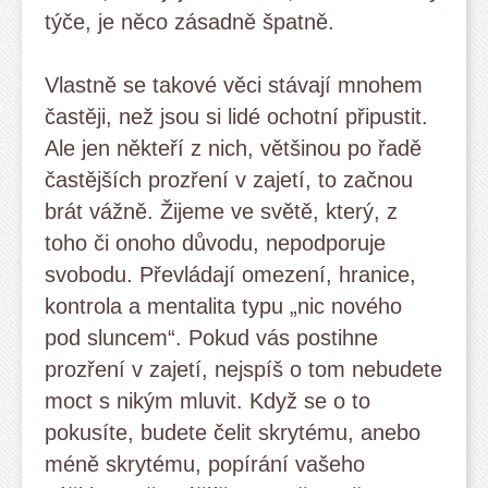
týče, je něco zásadně špatně.
Vlastně se takové věci stávají mnohem
častěji, než jsou si lidé ochotní připustit.
Ale jen někteří z nich, většinou po řadě
častějších prozření v zajetí, to začnou
brát vážně. Žijeme ve světě, který, z
toho či onoho důvodu, nepodporuje
svobodu. Převládají omezení, hranice,
kontrola a mentalita typu „nic nového
pod sluncem“. Pokud vás postihne
prozření v zajetí, nejspíš o tom nebudete
moct s nikým mluvit. Když se o to
pokusíte, budete čelit skrytému, anebo
méně skrytému, popírání vašeho