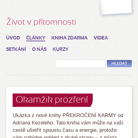
Život v přítomnosti
ÚVOD
ČLÁNKY
KNIHA ZDARMA
VIDEA
SETKÁNÍ
O NÁS
KURZY
HLEDAT
Okamžik prozření
Ukázka z nové knihy PŘEKROČENÍ KARMY od
Adriana Kezeleho. Tato kniha vám může na vaší
cestě ušetřit spoustu času a energie, protože
vám nabídne pohled z druhé strany – z místa,