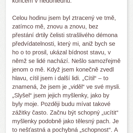
koncem v nedohlednu.
Celou hodinu jsem byl ztracený ve tmě,
zatímco mě, znovu a znovu, bez
přestání drtily čelisti strašlivého démona
předvídatelnosti, který mi, aniž bych se
ho o to prosil, ukázal bídnost stavu, v
němž se lidé nachází. Nešlo samozřejmě
jenom o mě. Když jsem konečně zvedl
hlavu, cítil jsem i další lidi. „Cítil“ – to
znamená, že jsem je „viděl“ ve své mysli.
„Slyšel“ jsem jejich myšlenky, jako by
byly moje. Později budu mívat takové
zážitky často. Začnu být schopný „ucítit“
myšlenky podobně jako tělesný pach. Je
to nešťastná a pochybná „schopnost“. A