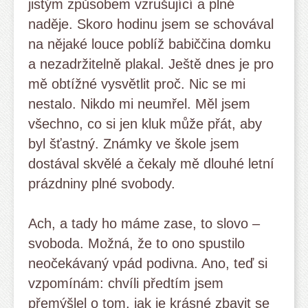
jistým způsobem vzrušující a plné
naděje. Skoro hodinu jsem se schovával
na nějaké louce poblíž babiččina domku
a nezadržitelně plakal. Ještě dnes je pro
mě obtížné vysvětlit proč. Nic se mi
nestalo. Nikdo mi neumřel. Měl jsem
všechno, co si jen kluk může přát, aby
byl šťastný. Známky ve škole jsem
dostával skvělé a čekaly mě dlouhé letní
prázdniny plné svobody.
Ach, a tady ho máme zase, to slovo –
svoboda. Možná, že to ono spustilo
neočekávaný vpád podivna. Ano, teď si
vzpomínám: chvíli předtím jsem
přemýšlel o tom, jak je krásné zbavit se