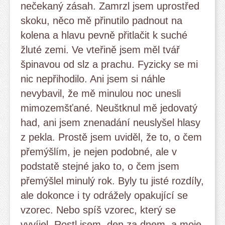
nečekaný zásah. Zamrzl jsem uprostřed
skoku, něco mě přinutilo padnout na
kolena a hlavu pevně přitlačit k suché
žluté zemi. Ve vteřině jsem měl tvář
špinavou od slz a prachu. Fyzicky se mi
nic nepřihodilo. Ani jsem si náhle
nevybavil, že mě minulou noc unesli
mimozemšťané. Neuštknul mě jedovatý
had, ani jsem znenadání neuslyšel hlasy
z pekla. Prostě jsem uviděl, že to, o čem
přemýšlím, je nejen podobné, ale v
podstatě stejné jako to, o čem jsem
přemýšlel minulý rok. Byly tu jisté rozdíly,
ale dokonce i ty odrážely opakující se
vzorec. Nebo spíš vzorec, který se
vyvíjel. Rostl jsem, den za dnem, a moje