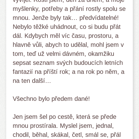
myšlenky, potřeby a přání rostly spolu se
mnou. Jenže byly tak… předvídatelné!
Nebylo těžké uhádnout, co si budu přát
dál. Kdybych měl víc času, prostoru, a
hlavně vůli, abych to udělal, mohl jsem v
tom, teď už velmi dávném, okamžiku
sepsat seznam svých budoucích letních
fantazií na příští rok; a na rok po něm, a
na ten další…
Všechno bylo předem dané!
Jen jsem šel po cestě, která se přede
mnou prostírala. Myslel jsem, jednal,
chodil, běhal, skákal, četl, smál se, přál