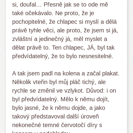
si, doufal… Přesně jak se to ode mě
také očekávalo. Ne proto, že je
pochopitelné, že chlapec si myslí a dělá
právě tyhle věci, ale proto, že jsem si já,
zvláštní a jedinečný já, měl myslet a
dělat právě to. Ten chlapec, JÁ, byl tak
předvídatelný, že to bylo nesnesitelné.
A tak jsem padl na kolena a začal plakat.
Několik vteřin byl můj pláč tichý, ale
rychle se změnil ve vzlykot. Důvod: i on
byl předvídatelný. Mělo k němu dojít,
bylo jasné, že k němu dojde, a jako
takový představoval další úroveň
nekonečné temné červotočí díry s