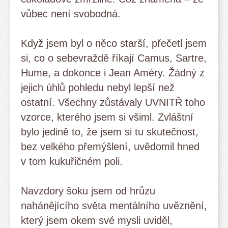
vůbec není svobodná.
Když jsem byl o něco starší, přečetl jsem
si, co o sebevraždě říkají Camus, Sartre,
Hume, a dokonce i Jean Améry. Žádný z
jejich úhlů pohledu nebyl lepší než
ostatní. Všechny zůstávaly UVNITŘ toho
vzorce, kterého jsem si všiml. Zvláštní
bylo jedině to, že jsem si tu skutečnost,
bez velkého přemýšlení, uvědomil hned
v tom kukuřičném poli.
Navzdory šoku jsem od hrůzu
nahánějícího světa mentálního uvěznění,
který jsem okem své mysli uviděl,