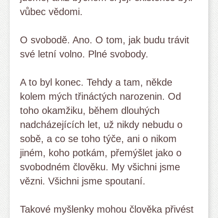
vůbec vědomi.
O svobodě. Ano. O tom, jak budu trávit
své letní volno. Plné svobody.
A to byl konec. Tehdy a tam, někde
kolem mých třináctých narozenin. Od
toho okamžiku, během dlouhých
nadcházejících let, už nikdy nebudu o
sobě, a co se toho týče, ani o nikom
jiném, koho potkám, přemýšlet jako o
svobodném člověku. My všichni jsme
vězni. Všichni jsme spoutaní.
Takové myšlenky mohou člověka přivést