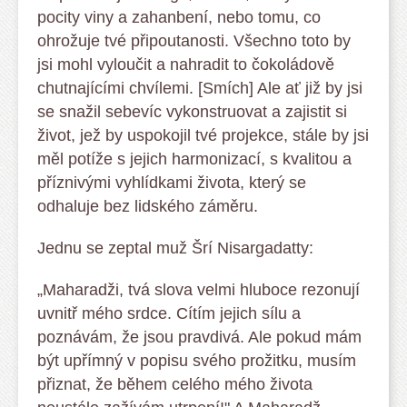
pocity viny a zahanbení, nebo tomu, co
ohrožuje tvé připoutanosti. Všechno toto by
jsi mohl vyloučit a nahradit to čokoládově
chutnajícími chvílemi. [Smích] Ale ať již by jsi
se snažil sebevíc vykonstruovat a zajistit si
život, jež by uspokojil tvé projekce, stále by jsi
měl potíže s jejich harmonizací, s kvalitou a
příznivými vyhlídkami života, který se
odhaluje bez lidského záměru.
Jednu se zeptal muž Šrí Nisargadatty:
„Maharadži, tvá slova velmi hluboce rezonují
uvnitř mého srdce. Cítím jejich sílu a
poznávám, že jsou pravdivá. Ale pokud mám
být upřímný v popisu svého prožitku, musím
přiznat, že během celého mého života