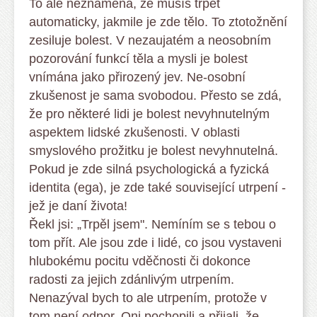
To ale neznamená, že musíš trpět
automaticky, jakmile je zde tělo. To ztotožnění
zesiluje bolest. V nezaujatém a neosobním
pozorování funkcí těla a mysli je bolest
vnímána jako přirozený jev. Ne-osobní
zkušenost je sama svobodou. Přesto se zdá,
že pro některé lidi je bolest nevyhnutelným
aspektem lidské zkušenosti. V oblasti
smyslového prožitku je bolest nevyhnutelná.
Pokud je zde silná psychologická a fyzická
identita (ega), je zde také související utrpení -
jež je daní života!
Řekl jsi: „Trpěl jsem". Nemíním se s tebou o
tom přít. Ale jsou zde i lidé, co jsou vystaveni
hlubokému pocitu vděčnosti či dokonce
radosti za jejich zdánlivým utrpením.
Nenazýval bych to ale utrpením, protože v
tom není odpor. Oni pochopili a přijali, že