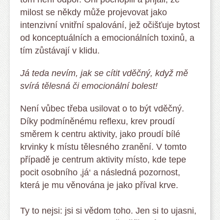
milost se někdy může projevovat jako
intenzivní vnitřní spalování, jež očišťuje bytost
od konceptuálních a emocionálních toxinů, a
tím zůstávají v klidu.
Já teda nevím, jak se cítit vděčný, když mě
svírá tělesná či emocionální bolest!
Není vůbec třeba usilovat o to být vděčný.
Díky podmíněnému reflexu, krev proudí
směrem k centru aktivity, jako proudí bílé
krvinky k místu tělesného zranění. V tomto
případě je centrum aktivity místo, kde tepe
pocit osobního ‚já‘ a následná pozornost,
která je mu věnována je jako příval krve.
Ty to nejsi: jsi si vědom toho. Jen si to ujasni,