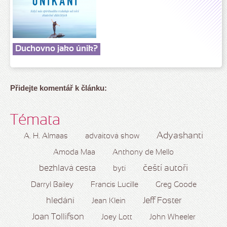
Duchovno jako únik?
Přidejte komentář k článku:
Témata
Adyashanti
A. H. Almaas
advaitová show
Amoda Maa
Anthony de Mello
čeští autoři
bezhlavá cesta
bytí
Darryl Bailey
Francis Lucille
Greg Goode
hledání
Jeff Foster
Jean Klein
Joan Tollifson
Joey Lott
John Wheeler