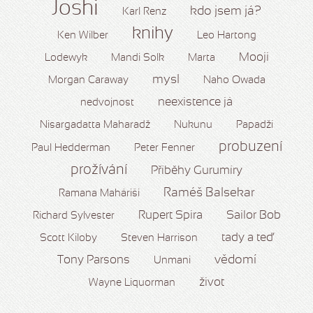
Joshi
kdo jsem já?
Karl Renz
knihy
Ken Wilber
Leo Hartong
Mooji
Lodewyk
Mandi Solk
Marta
mysl
Morgan Caraway
Naho Owada
neexistence já
nedvojnost
Nisargadatta Maharadž
Nukunu
Papadží
probuzení
Paul Hedderman
Peter Fenner
prožívání
Příběhy Gurumíry
Raméš Balsekar
Ramana Maháriši
Rupert Spira
Sailor Bob
Richard Sylvester
tady a teď
Scott Kiloby
Steven Harrison
vědomí
Tony Parsons
Unmani
život
Wayne Liquorman