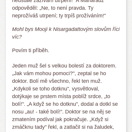
neustále zažívám utrpení!" A Maharadž
odpověděl: „Ne, to není pravda. Ty
neprožíváš utrpení; ty trpíš prožíváním!"
Mohl bys Mooji k Nisargadattovým slovům říci
víc?
Povím ti příběh.
Jeden muž šel s velkou bolestí za doktorem.
„Jak vám mohou pomoci?", zeptal se ho
doktor. Bolí mě všechno, řekl ten muž.
„Kdykoli se toho dotknu", vysvětloval,
dotýkaje se prstem místa poblíž srdce, „to
bolí!". „A když se ho dotknu", dodal a dotkl se
nosu „au! - také bolí!". Doktor se na něj se
zmatením podíval jak pokračuje. „Když si
zmáčknu tady" řekl, a zatlačil si na žaludek,