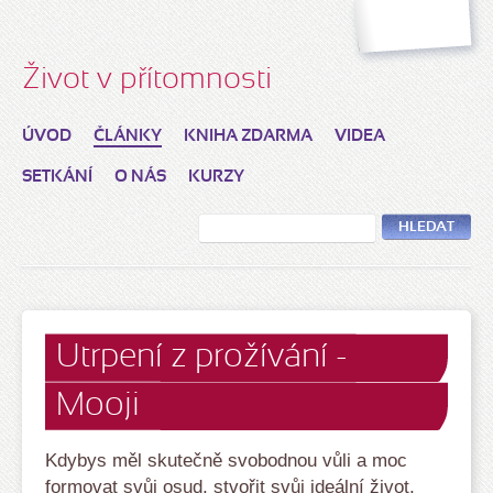
Život v přítomnosti
ÚVOD
ČLÁNKY
KNIHA ZDARMA
VIDEA
SETKÁNÍ
O NÁS
KURZY
HLEDAT
Utrpení z prožívání -
Mooji
Kdybys měl skutečně svobodnou vůli a moc
formovat svůj osud, stvořit svůj ideální život,