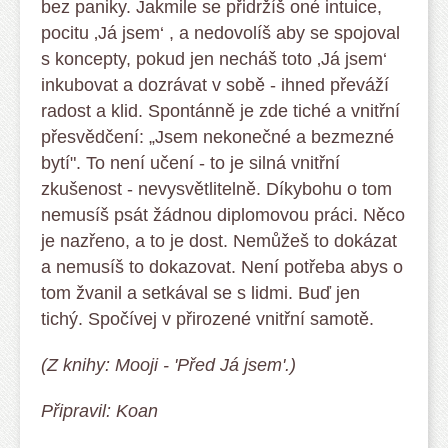
bez paniky. Jakmile se přidržíš oné intuice,
pocitu ‚Já jsem‘ , a nedovolíš aby se spojoval
s koncepty, pokud jen necháš toto ‚Já jsem‘
inkubovat a dozrávat v sobě - ihned převáží
radost a klid. Spontánně je zde tiché a vnitřní
přesvědčení: „Jsem nekonečné a bezmezné
bytí". To není učení - to je silná vnitřní
zkušenost - nevysvětlitelně. Díkybohu o tom
nemusíš psát žádnou diplomovou práci. Něco
je nazřeno, a to je dost. Nemůžeš to dokázat
a nemusíš to dokazovat. Není potřeba abys o
tom žvanil a setkával se s lidmi. Buď jen
tichý. Spočívej v přirozené vnitřní samotě.
(Z knihy: Mooji - 'Před Já jsem'.)
Připravil: Koan