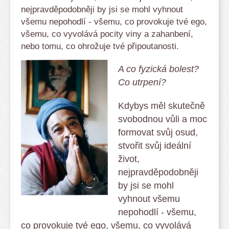
nejpravděpodobněji by jsi se mohl vyhnout
všemu nepohodlí - všemu, co provokuje tvé ego,
všemu, co vyvolává pocity viny a zahanbení,
nebo tomu, co ohrožuje tvé připoutanosti.
A co fyzická bolest?
Co utrpení?
Kdybys měl skutečně
svobodnou vůli a moc
formovat svůj osud,
stvořit svůj ideální
život,
nejpravděpodobněji
by jsi se mohl
vyhnout všemu
nepohodlí - všemu,
co provokuje tvé ego, všemu, co vyvolává