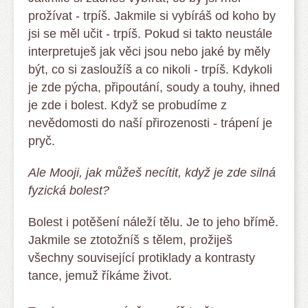
prožívat - trpíš. Jakmile si vybíráš od koho by
jsi se měl učit - trpíš. Pokud si takto neustále
interpretuješ jak věci jsou nebo jaké by měly
být, co si zasloužíš a co nikoli - trpíš. Kdykoli
je zde pýcha, připoutání, soudy a touhy, ihned
je zde i bolest. Když se probudíme z
nevědomosti do naší přirozenosti - trápení je
pryč.
Ale Mooji, jak můžeš necítit, když je zde silná
fyzická bolest?
Bolest i potěšení náleží tělu. Je to jeho břímě.
Jakmile se ztotožníš s tělem, prožiješ
všechny související protiklady a kontrasty
tance, jemuž říkáme život.