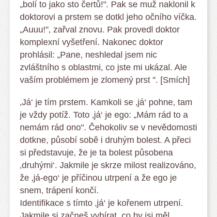
„bolí to jako sto čertů!". Pak se muž naklonil k
doktorovi a prstem se dotkl jeho očního víčka.
„Auuu!", zařval znovu. Pak provedl doktor
komplexní vyšetření. Nakonec doktor
prohlásil: „Pane, neshledal jsem nic
zvláštního s oblastmi, co jste mi ukázal. Ale
vaším problémem je zlomený prst ". [Smích]
‚Já‘ je tím prstem. Kamkoli se ‚já‘ pohne, tam
je vždy potíž. Toto ‚já‘ je ego: „Mám rád to a
nemám rád ono". Čehokoliv se v nevědomosti
dotkne, působí sobě i druhým bolest. A přeci
si představuje, že je ta bolest působena
‚druhými‘. Jakmile je skrze milost realizováno,
že ‚já-ego‘ je příčinou utrpení a že ego je
snem, trápení končí.
Identifikace s tímto ‚já‘ je kořenem utrpení.
Jakmile si začneš vybírat, co by jsi měl