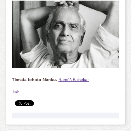
Témata tohoto článku:
Raméš Balsekar
Tisk