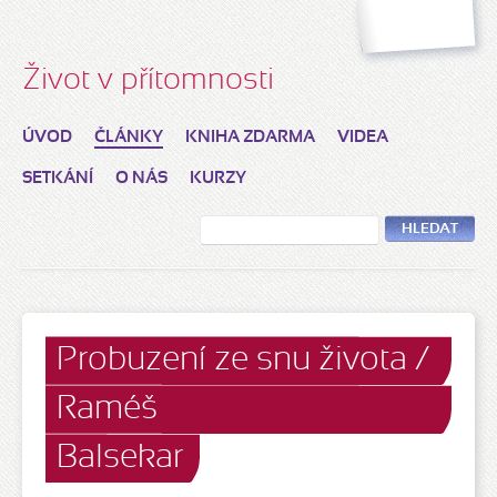
Život v přítomnosti
ÚVOD
ČLÁNKY
KNIHA ZDARMA
VIDEA
SETKÁNÍ
O NÁS
KURZY
HLEDAT
Probuzení ze snu života /
Raméš
Balsekar