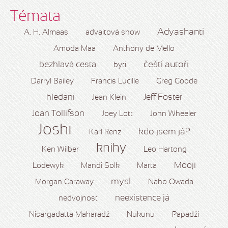
Témata
Adyashanti
A. H. Almaas
advaitová show
Amoda Maa
Anthony de Mello
čeští autoři
bezhlavá cesta
bytí
Darryl Bailey
Francis Lucille
Greg Goode
hledání
Jeff Foster
Jean Klein
Joan Tollifson
Joey Lott
John Wheeler
Joshi
kdo jsem já?
Karl Renz
knihy
Ken Wilber
Leo Hartong
Mooji
Lodewyk
Mandi Solk
Marta
mysl
Morgan Caraway
Naho Owada
neexistence já
nedvojnost
Nisargadatta Maharadž
Nukunu
Papadží