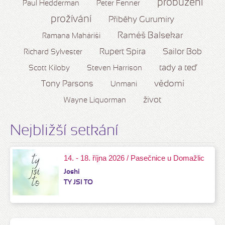
probuzení
Paul Hedderman
Peter Fenner
prožívání
Příběhy Gurumíry
Raméš Balsekar
Ramana Maháriši
Rupert Spira
Sailor Bob
Richard Sylvester
tady a teď
Scott Kiloby
Steven Harrison
vědomí
Tony Parsons
Unmani
život
Wayne Liquorman
Nejbližší setkání
14. - 18. října 2026 / Pasečnice u Domažlic
Joshi
TY JSI TO