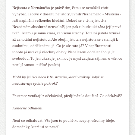
Nejistota z Neznámého je právě tím, čemu se nemůžeš chtít
vyhýbat. Teprve v dosahu nejistoty, uvnitř Neznámého - Mystéria -
leží naplnění veškerého hledání. Dokud se v té nejistotě a
Neznámém absolutně neuvolníš, jen pak ti bude ukázána její pravá
tvář... kterou je sama krása, za všemi strachy. Totální jistota vzniká
až za totální nejistotou. Ale obojí, jistota a nejistota se vztahují k
osobnímu, oddělenému já. Co je ale toto já? V nepřítomnosti
tohoto já ustávají všechny obavy. Nenalezení odděleného já
je
svobodou. To jen ukazuje jak moc je mysl zaujata zájmem o vše, co
není jí samou: ničím! (smích)
Mohl by jsi říci něco k frustracím, které vznikají, když se
nedostavuje rychle pokrok?
Frustrace vznikají z očekávání, předjímání a doufání. Co očekáváš?
Konečné odhalení.
Není co odhalovat. Vše jsou to pouhé koncepty, všechny ideje,
domněnky, které jsi se naučil.