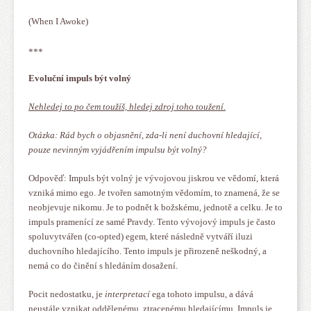
(When I Awoke)
***
Evoluční impuls být volný
Nehledej to po čem toužíš, hledej zdroj toho toužení.
Otázka: Rád bych o objasnění, zda-li není duchovní hledající,
pouze nevinným vyjádřením impulsu být volný?
Odpověď: Impuls být volný je vývojovou jiskrou ve vědomí, která
vzniká mimo ego. Je tvořen samotným vědomím, to znamená, že se
neobjevuje nikomu. Je to podnět k božskému, jednotě a celku. Je to
impuls pramenící ze samé Pravdy. Tento vývojový impuls je často
spoluvytvářen (co-opted) egem, které následně vytváří iluzi
duchovního hledajícího. Tento impuls je přirozeně neškodný, a
nemá co do činění s hledáním dosažení.
Pocit nedostatku, je
interpretací
ega tohoto impulsu, a dává
neustále vznikat oddělenému, ztracenému hledajícímu. Impuls je