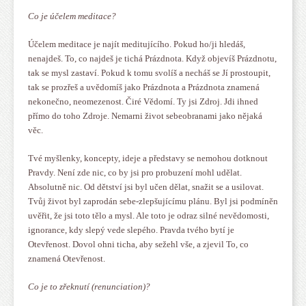
Co je účelem meditace?
Účelem meditace je najít meditujícího. Pokud ho/ji hledáš,
nenajdeš. To, co najdeš je tichá Prázdnota. Když objevíš Prázdnotu,
tak se mysl zastaví. Pokud k tomu svolíš a necháš se Jí prostoupit,
tak se prozřeš a uvědomíš jako Prázdnota a Prázdnota znamená
nekonečno, neomezenost. Čiré Vědomí. Ty jsi Zdroj. Jdi ihned
přímo do toho Zdroje. Nemarni život sebeobranami jako nějaká
věc.
Tvé myšlenky, koncepty, ideje a představy se nemohou dotknout
Pravdy. Není zde nic, co by jsi pro probuzení mohl udělat.
Absolutně nic. Od dětství jsi byl učen dělat, snažit se a usilovat.
Tvůj život byl zaprodán sebe-zlepšujícímu plánu. Byl jsi podmíněn
uvěřit, že jsi toto tělo a mysl. Ale toto je odraz silné nevědomosti,
ignorance, kdy slepý vede slepého. Pravda tvého bytí je
Otevřenost. Dovol ohni ticha, aby sežehl vše, a zjevil To, co
znamená Otevřenost.
Co je to zřeknutí (renunciation)?