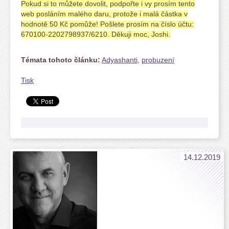
Pokud si to můžete dovolit, podpořte i vy prosím tento
web posláním malého daru, protože i malá částka v
hodnotě 50 Kč pomůže! Pošlete prosím na číslo účtu:
670100-2202798937/6210. Děkuji moc, Joshi.
Témata tohoto článku:
Adyashanti
,
probuzení
Tisk
14.12.2019