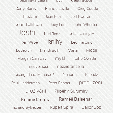
čeští autoři
bezhlavá cesta
bytí
Darryl Bailey
Francis Lucille
Greg Goode
hledání
Jeff Foster
Jean Klein
Joan Tollifson
Joey Lott
John Wheeler
Joshi
kdo jsem já?
Karl Renz
knihy
Ken Wilber
Leo Hartong
Mooji
Lodewyk
Mandi Solk
Marta
mysl
Morgan Caraway
Naho Owada
neexistence já
nedvojnost
Nisargadatta Maharadž
Nukunu
Papadží
probuzení
Paul Hedderman
Peter Fenner
prožívání
Příběhy Gurumíry
Raméš Balsekar
Ramana Maháriši
Rupert Spira
Sailor Bob
Richard Sylvester