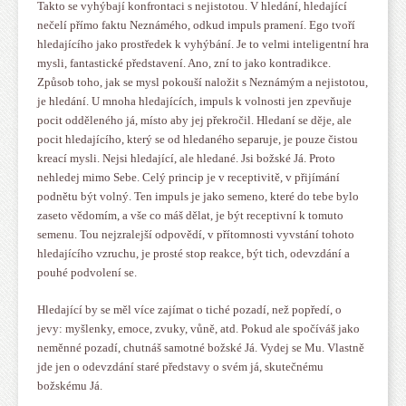
Takto se vyhýbají konfrontaci s nejistotou. V hledání, hledající
nečelí přímo faktu Neznámého, odkud impuls pramení. Ego tvoří
hledajícího jako prostředek k vyhýbání. Je to velmi inteligentní hra
mysli, fantastické představení. Ano, zní to jako kontradikce.
Způsob toho, jak se mysl pokouší naložit s Neznámým a nejistotou,
je hledání. U mnoha hledajících, impuls k volnosti jen zpevňuje
pocit odděleného já, místo aby jej překročil. Hledaní se děje, ale
pocit hledajícího, který se od hledaného separuje, je pouze čistou
kreací mysli. Nejsi hledající, ale hledané. Jsi božské Já. Proto
nehledej mimo Sebe. Celý princip je v receptivitě, v přijímání
podnětu být volný. Ten impuls je jako semeno, které do tebe bylo
zaseto vědomím, a vše co máš dělat, je být receptivní k tomuto
semenu. Tou nejzralejší odpovědí, v přítomnosti vyvstání tohoto
hledajícího vzruchu, je prosté stop reakce, být tich, odevzdání a
pouhé podvolení se.
Hledající by se měl více zajímat o tiché pozadí, než popředí, o
jevy: myšlenky, emoce, zvuky, vůně, atd. Pokud ale spočíváš jako
neměnné pozadí, chutnáš samotné božské Já. Vydej se Mu. Vlastně
jde jen o odevzdání staré představy o svém já, skutečnému
božskému Já.