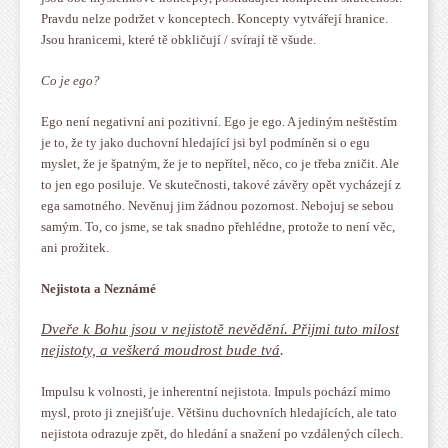
Pravdu nelze podržet v konceptech. Koncepty vytvářejí hranice.
Jsou hranicemi, které tě obkličují / svírají tě všude.
Co je ego?
Ego není negativní ani pozitivní. Ego je ego. A jediným neštěstím
je to, že ty jako duchovní hledající jsi byl podmíněn si o egu
myslet, že je špatným, že je to nepřítel, něco, co je třeba zničit. Ale
to jen ego posiluje. Ve skutečnosti, takové závěry opět vycházejí z
ega samotného. Nevěnuj jim žádnou pozornost. Nebojuj se sebou
samým. To, co jsme, se tak snadno přehlédne, protože to není věc,
ani prožitek.
Nejistota a Neznámé
Dveře k Bohu jsou v nejistotě nevědění. Přijmi tuto milost
nejistoty, a veškerá moudrost bude tvá
.
Impulsu k volnosti, je inherentní nejistota. Impuls pochází mimo
mysl, proto ji znejišťuje. Většinu duchovních hledajících, ale tato
nejistota odrazuje zpět, do hledání a snažení po vzdálených cílech.