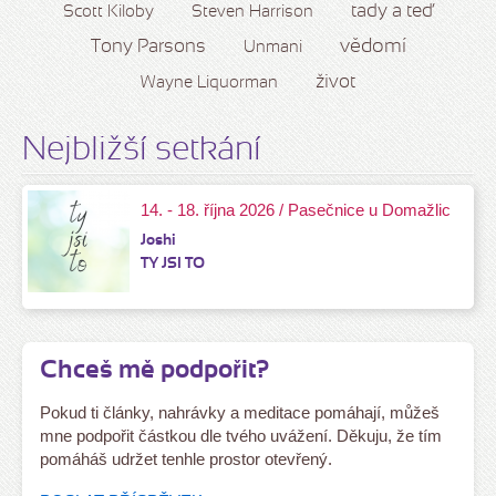
tady a teď
Scott Kiloby
Steven Harrison
vědomí
Tony Parsons
Unmani
život
Wayne Liquorman
Nejbližší setkání
14. - 18. října 2026 / Pasečnice u Domažlic
Joshi
TY JSI TO
Chceš mě podpořit?
Pokud ti články, nahrávky a meditace pomáhají, můžeš
mne podpořit částkou dle tvého uvážení. Děkuju, že tím
pomáháš udržet tenhle prostor otevřený.