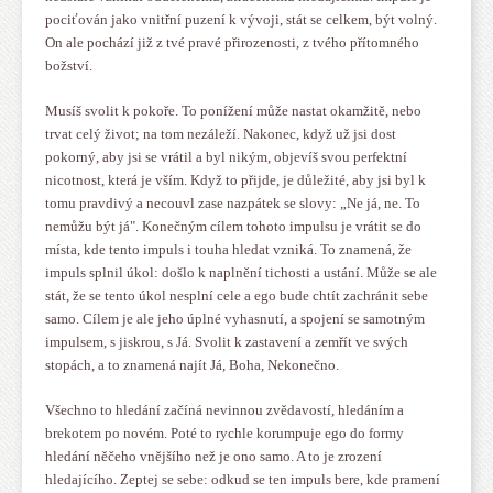
pociťován jako vnitřní puzení
k vývoji, stát se celkem, být volný.
On ale pochází již z tvé pravé přirozenosti, z tvého přítomného
božství.
Musíš svolit k pokoře. To ponížení může nastat okamžitě, nebo
trvat celý život; na tom nezáleží. Nakonec, když už jsi dost
pokorný, aby jsi se vrátil a byl nikým, objevíš svou perfektní
nicotnost, která je vším. Když to přijde, je důležité, aby jsi byl k
tomu pravdivý a necouvl zase nazpátek se slovy: „Ne já, ne. To
nemůžu být já". Konečným cílem tohoto impulsu je vrátit se do
místa, kde tento impuls i touha hledat vzniká. To znamená, že
impuls splnil úkol: došlo k naplnění tichosti a ustání. Může se ale
stát, že se tento úkol nesplní cele a ego bude chtít zachránit sebe
samo. Cílem je ale jeho úplné vyhasnutí, a spojení se samotným
impulsem, s jiskrou, s Já. Svolit k zastavení a zemřít ve svých
stopách, a to znamená najít Já, Boha, Nekonečno.
Všechno to hledání začíná nevinnou zvědavostí, hledáním a
brekotem po novém. Poté to rychle korumpuje ego do formy
hledání něčeho vnějšího než je ono samo. A to je zrození
hledajícího. Zeptej se sebe: odkud se ten impuls bere, kde pramení