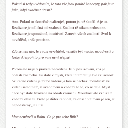
Pokud si tedy uvědomím, že toto vše jsou pouhé koncepty, pak je to
jako, když skočím z útesu?
Ano. Pokud to skutečně realizuješ, potom jsi už skočil. A je to.
Realizace je odlišná od znalosti. Znalost tě nikam nedostane.
Realizace je spontánní, intuitivní. Zanech všech znalostí. Svol k
nevědění, a vše procitne.
Zdá se min ale, že v tom ne-vědění, nemůže být mnoho moudrosti a
lásky. Alespoň to pro mne není zřejmé.
Potom ale nejsi v pravém ne-vědění. Jsi v posuzování, což je
oblastí známého. Jsi stále v mysli, která interpretuje tvé zkušenosti.
Skutečné vidění je mimo viděné, a tam se nachází moudrost: ve
vidění samotném, v uvědomění a vědomí toho, co se děje. Mysl
chce být stále fixována na obsah vnímání. Moudrost ale vzniká z
vědomí obsahu. Proto je důležité vidět, že obsah vnímání
je
sen,
je
nepodstatný,
je
iluzí.
Moc nemluvíš o Bohu. Co je pro tebe Bůh?