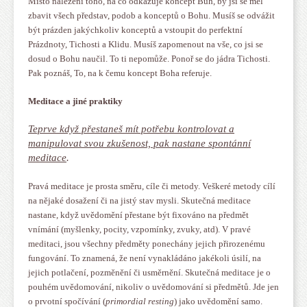
Místo nalezení toho, na co odkazuje koncept Bůh, by jsi se měl
zbavit všech představ, podob a konceptů o Bohu. Musíš se odvážit
být prázden jakýchkoliv konceptů a vstoupit do perfektní
Prázdnoty, Tichosti a Klidu. Musíš zapomenout na vše, co jsi se
dosud o Bohu naučil. To ti nepomůže. Ponoř se do jádra Tichosti.
Pak poznáš, To, na k čemu koncept Boha referuje.
Meditace a jiné praktiky
Teprve když přestaneš mít potřebu kontrolovat a
manipulovat svou zkušenost, pak nastane spontánní
meditace
.
Pravá meditace je prosta směru, cíle či metody. Veškeré metody cílí
na nějaké dosažení či na jistý stav mysli. Skutečná meditace
nastane, když uvědomění přestane být fixováno na předmět
vnímání (myšlenky, pocity, vzpomínky, zvuky, atd). V pravé
meditaci, jsou všechny předměty ponechány jejich přirozenému
fungování. To znamená, že není vynakládáno jakékoli úsilí, na
jejich potlačení, pozměnění či usměrnění. Skutečná meditace je o
pouhém uvědomování, nikoliv o uvědomování si předmětů. Jde jen
o prvotní spočívání (
primordial resting
) jako uvědomění samo.