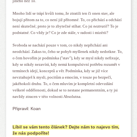
jiného než To.
Mnoho lidí se trápí kvůli tomu, že ztratili ten či onen stav, ale
bojují přitom za to, co není již přítomné. To, co přichází a odchází
není skutečné; proto je to zbytečné stíhat. Co jsi
neztratil
? To je
podstatné. Co vždy je? Co je zde stále, v radosti i mizérii?
Svoboda se nachází pouze v tom, co nikdy nepřichází ani
neodchází. Zakus to, čeho se pohyb myšlenek nikdy nedotkne. To,
o čem hovořím je podmínka ("stav"), kdy se mysl nikdy nefixuje,
kdy se nikdy nezavírá, kdy nemá kompulsivní potřebu rozumět v
termínech idejí, konceptů a věr. Podmínka, kdy se již více
nevztahuješ k mysli, pocitům a emocím, v touze po bezpečí,
jakéhokoli druhu. To, o čem mluvím je kompletní odevzdání
veškeré oddělenosti, dokud se to nestane permanentním, a ty jsi
navždy ztracen v této volnosti Absolutna.
Připravil: Koan
Líbil se vám tento článek? Dejte nám to najevo tím,
že nás podpoříte!