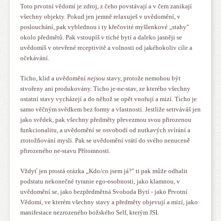
Toto prvotní vědomí je zdroj, z čeho povstávají a v čem zanikají
všechny objekty. Pokud jen jemně relaxuješ v uvědomění, v
poslouchání, pak vyblednou i ty křečovité myšlenkové „stahy"
okolo předmětů. Pak vstoupíš v tiché bytí a daleko jasněji se
uvědomíš v otevřené receptivitě a volnosti od jakéhokoliv cíle a
očekávání.
Ticho, klid a uvědomění
nejsou
stavy, protože nemohou být
stvořeny ani produkovány. Ticho je-ne-stav, ze kterého všechny
ostatní stavy vycházejí a do něhož se opět vnořují a mizí. Ticho je
samo věčným svědkem bez formy a vlastnosti. Jestliže setrváváš jen
jako svědek, pak všechny předměty převezmou svou přirozenou
funkcionalitu, a uvědomění se osvobodí od nutkavých svírání a
ztotožňování mysli. Pak se uvědomění vrátí do svého nenuceně
přirozeného ne-stavu Přítomnosti.
Vždyť jen prostá otázka „Kdo/co jsem já?" ti pak může odhalit
podstatu nekonečné tyranie ego-osobnosti, jako klamnou, v
uvědomění se, jako bezpředmětná Svoboda Bytí - jako Prvotní
Vědomí, ve kterém všechny stavy a předměty objevují a mizí, jako
manifestace nezrozeného božského Self, kterým JSI.