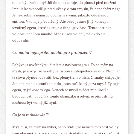
touha být svobodný? Jdi do toho zdroje, do plnosti před toužení.
Impuls ke svobodě je předurčený v tom smyslu, že nepochází z ega.
Je ne-osobní a nemá co dočinění s vámi, jakožto oddělenou
entitou. V tom je předurčený.
Ale osud je zase jiný koncept,
stvořený egem, které existuje a funguje v čase. Tento instinkt
volnosti není pro mnohé. Mnozí jsou volání, málokdo ale
odpovídá.
Co mohu nejlepšího udělat pro probuzení?
Pobývej s osvíceným učitelem a naslouchej mu. To co mám na
mysli, je aby jsi se nezabýval sebou a interpretacemi slov. Nech jen
ta slova plynout dovnitř, bez přemýšlení o nich, či snahy chápat je.
Jen pak mohou proniknout do „prostou", který je za myslí. Ty nejsi
egem, ty
jsi vědomí
ega. Nenech se myslí svádět minulostí a
budoucností. Spočiň v tomto okamžiku a odvaž se připustit tu
možnost být volný již nyní.
Co je to rozhodování?
Myslet si, že mám na výběr, nebo tvrdit, že nemám možnost volby,
jsou obé myšlenkové koncepty, postrádající kompletní skutečnost.