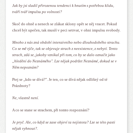
Jak by jsi sladil přirozenou tendenci k hnutím s potřebou klidu,
tváří tvář impulsu po volnosti?
Skoč do ohně a nenech se zlákat sklony opět se něj vracet. Pokud
chceš být upečen, tak musíš v peci setrvat, v ohni impulsu svobody.
Mnoho z nás zná období intenzivního nebo dlouhodobého strachu.
Co se mě týče, tak se objevuje strach z neexistence, z nebytí. Tento
strach, zdá se, jakoby vznikal při tom, co by se dalo označit jako
„hledění do Neznámého". Lze nějak podržet Neznámé, dokud se v
Něm nepoznám?
Ptej se „kdo se dívá?". Je ten, co se dívá nějak odlišný od té
Prázdnoty?
Ne, vlastně není.
A co se stane se strachem, při tomto rozpoznání?
Je pryč. Ale, co když se zase objeví ta nejistota? Lze se této pasti
nějak vyhnout?.