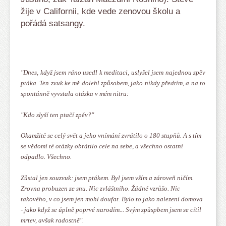
žije v Californii, kde vede zenovou školu a
pořádá satsangy.
"Dnes, když jsem ráno usedl k meditaci, uslyšel jsem najednou zpěv
ptáka. Ten zvuk ke mě dolehl způsobem, jako nikdy předtím, a na to
spontánně vyvstala otázka v mém nitru:
"Kdo slyší ten ptačí zpěv?"
Okamžitě se celý svět a jeho vnímání zvrátilo o 180 stupňů. A s tím
se vědomí té otázky obrátilo cele na sebe, a všechno ostatní
odpadlo. Všechno.
Zůstal jen souzvuk: jsem ptákem. Byl jsem vším a zároveň ničím.
Zrovna probuzen ze snu. Nic zvláštního. Žádné vzrůšo. Nic
takového, v co jsem jen mohl doufat. Bylo to jako nalezení domova
- jako když se úplně poprvé narodím... Svým způspbem jsem se cítil
mrtev, avšak radostně".