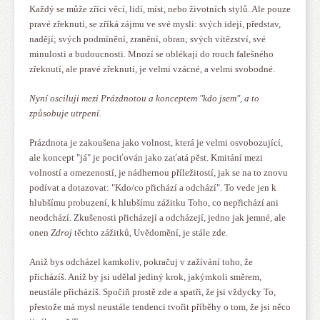
Každý se může zříci věcí, lidí, míst, nebo životních stylů. Ale pouze
pravé zřeknutí, se zříká zájmu ve své mysli: svých idejí, představ,
nadějí; svých podmínění, zranění, obran; svých vítězství, své
minulosti a budoucnosti. Mnozí se oblékají do rouch falešného
zřeknutí, ale pravé zřeknutí, je velmi vzácné, a velmi svobodné.
Nyní osciluji mezi Prázdnotou a konceptem "kdo jsem", a to
způsobuje utrpení.
Prázdnota je zakoušena jako volnost, která je velmi osvobozující,
ale koncept "já" je pociťován jako zaťatá pěst. Kmitání mezi
volností a omezeností, je nádhernou příležitostí, jak se na to znovu
podívat a dotazovat: "Kdo/co přichází a odchází". To vede jen k
hlubšímu probuzení, k hlubšímu zážitku Toho, co nepřichází ani
neodchází. Zkušenosti přicházejí a odcházejí, jedno jak jemné, ale
onen
Zdroj
těchto zážitků, Uvědomění, je stále zde.
Aniž bys odcházel kamkoliv, pokračuj v zažívání toho, že
přicházíš. Aniž by jsi udělal jediný krok, jakýmkoli směrem,
neustále přicházíš. Spočiň prostě zde a spatři, že jsi vždycky To,
přestože má mysl neustále tendenci tvořit příběhy o tom, že jsi něco