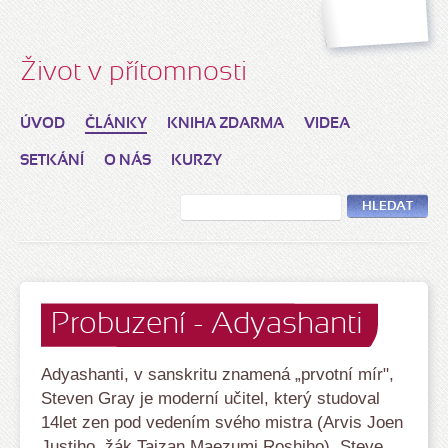
Život v přítomnosti
ÚVOD
ČLÁNKY
KNIHA ZDARMA
VIDEA
SETKÁNÍ
O NÁS
KURZY
HLEDAT
Probuzení - Adyashanti
Adyashanti, v sanskritu znamená „prvotní mír",
Steven Gray je moderní učitel, který studoval
14let zen pod vedením svého mistra (Arvis Joen
Justiho, žák Taizan Maezumi Roshiho). Steve