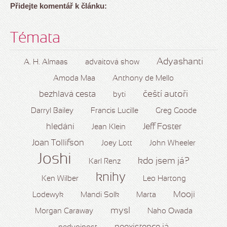
Přidejte komentář k článku:
Témata
Adyashanti
A. H. Almaas
advaitová show
Amoda Maa
Anthony de Mello
čeští autoři
bezhlavá cesta
bytí
Darryl Bailey
Francis Lucille
Greg Goode
hledání
Jeff Foster
Jean Klein
Joan Tollifson
Joey Lott
John Wheeler
Joshi
kdo jsem já?
Karl Renz
knihy
Ken Wilber
Leo Hartong
Mooji
Lodewyk
Mandi Solk
Marta
mysl
Morgan Caraway
Naho Owada