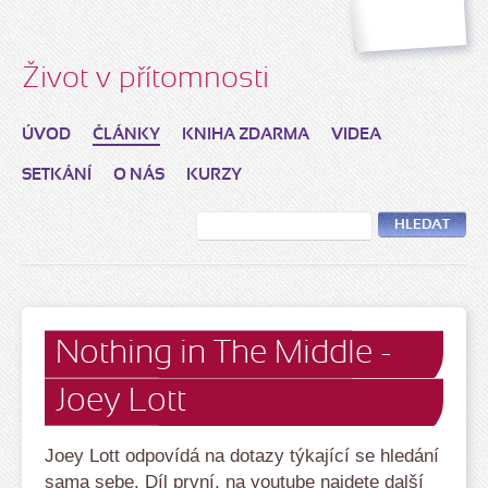
Život v přítomnosti
ÚVOD
ČLÁNKY
KNIHA ZDARMA
VIDEA
SETKÁNÍ
O NÁS
KURZY
HLEDAT
Nothing in The Middle -
Joey Lott
Joey Lott odpovídá na dotazy týkající se hledání
sama sebe. Díl první, na youtube najdete další