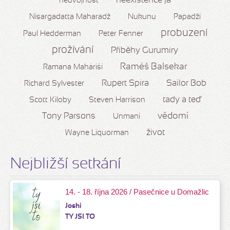
neexistence já
nedvojnost
Nisargadatta Maharadž
Nukunu
Papadží
probuzení
Paul Hedderman
Peter Fenner
prožívání
Příběhy Gurumíry
Raméš Balsekar
Ramana Maháriši
Rupert Spira
Sailor Bob
Richard Sylvester
tady a teď
Scott Kiloby
Steven Harrison
vědomí
Tony Parsons
Unmani
život
Wayne Liquorman
Nejbližší setkání
14. - 18. října 2026 / Pasečnice u Domažlic
Joshi
TY JSI TO