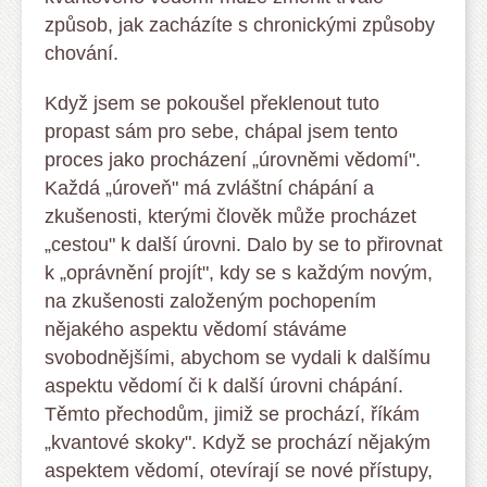
způsob, jak zacházíte s chronickými způsoby
chování.
Když jsem se pokoušel překlenout tuto
propast sám pro sebe, chápal jsem tento
proces jako procházení „úrovněmi vědomí".
Každá „úroveň" má zvláštní chápání a
zkušenosti, kterými člověk může procházet
„cestou" k další úrovni. Dalo by se to přirovnat
k „oprávnění projít", kdy se s každým novým,
na zkušenosti založeným pochopením
nějakého aspektu vědomí stáváme
svobodnějšími, abychom se vydali k dalšímu
aspektu vědomí či k další úrovni chápání.
Těmto přechodům, jimiž se prochází, říkám
„kvantové skoky". Když se prochází nějakým
aspektem vědomí, otevírají se nové přístupy,