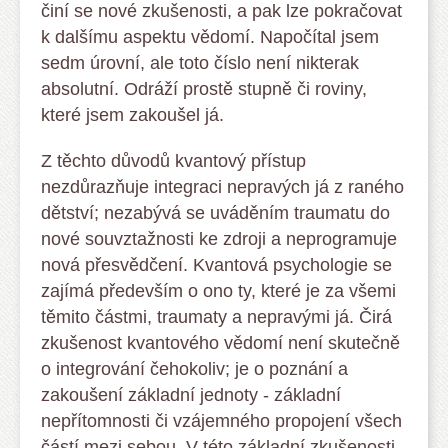
činí se nové zkušenosti, a pak lze pokračovat
k dalšímu aspektu vědomí. Napočítal jsem
sedm úrovní, ale toto číslo není nikterak
absolutní. Odráží prostě stupně či roviny,
které jsem zakoušel já.
Z těchto důvodů kvantový přístup
nezdůrazňuje integraci nepravých já z raného
dětství; nezabývá se uváděním traumatu do
nové souvztažnosti ke zdroji a neprogramuje
nová přesvědčení. Kvantová psychologie se
zajímá především o ono ty, které je za všemi
těmito částmi, traumaty a nepravými já. Čirá
zkušenost kvantového vědomí není skutečně
o integrování čehokoliv; je o poznání a
zakoušení základní jednoty - základní
nepřítomnosti či vzájemného propojení všech
částí mezi sebou. V této základní zkušenosti