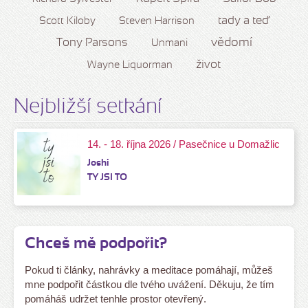
tady a teď
Scott Kiloby
Steven Harrison
vědomí
Tony Parsons
Unmani
život
Wayne Liquorman
Nejbližší setkání
14. - 18. října 2026 / Pasečnice u Domažlic
Joshi
TY JSI TO
Chceš mě podpořit?
Pokud ti články, nahrávky a meditace pomáhají, můžeš
mne podpořit částkou dle tvého uvážení. Děkuju, že tím
pomáháš udržet tenhle prostor otevřený.