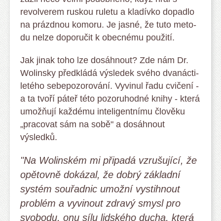
revolverem ruskou ruletu a kla­­­dívko dopadlo
na prázdnou komoru. Je jasné, že tuto meto­
du ne­lze doporučit k obecnému použití.
Jak jinak toho lze dosáhnout? Zde nám Dr.
Wolinsky před­klá­­­dá výsledek svého dva­nác­ti­
le­té­ho sebepozorování. Vyvinul řa­­du cvičení -
a ta tvoří páteř této pozoruhodné knihy - která
umož­­­ňují každému inteligentnímu člověku
„pracovat sám na sobě" a dosáhnout
výsledků.
"Na Wolinském mi při­­padá vzru­­šující, že
opětovně dokázal, že dobrý základní
sys­tém sou­řad­­nic umožní vystihnout
problém a vyvinout zdravý smysl pro
svo­bodu, onu sílu lidského ducha, která