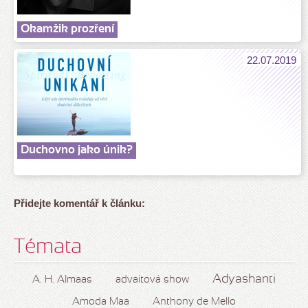
Okamžik prozření
22.07.2019
Duchovno jako únik?
Přidejte komentář k článku:
Témata
Adyashanti
A. H. Almaas
advaitová show
Amoda Maa
Anthony de Mello