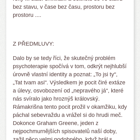
bez stavu, v čase bez času, prostoru bez
prostoru ....
Z PŘEDMLUVY:
Dalo by se tedy říci, že skutečný problém
psychoterapie spo­čí­­vá v tom, odkrýt nejhlubší
úrov­ně vlastní identity a poznat: „To jsi ty",
„Tat tvam asi". Výsledkem je pocit čiré extáze
a úle­­vy, osvobození od „nepravého já", které
nás svíralo jako hroz­nýš královský.
Rámakrišna ten­to pocit prožil v okamžiku, kdy
pá­­­chal sebevraždu a vrážel si do hrudi meč.
Dokonce Gra­ham Gree­ne, jeden z
nejpochmurnějších spisovatelů naší doby,
zažil ně­­co velmi podobného, když hrál s