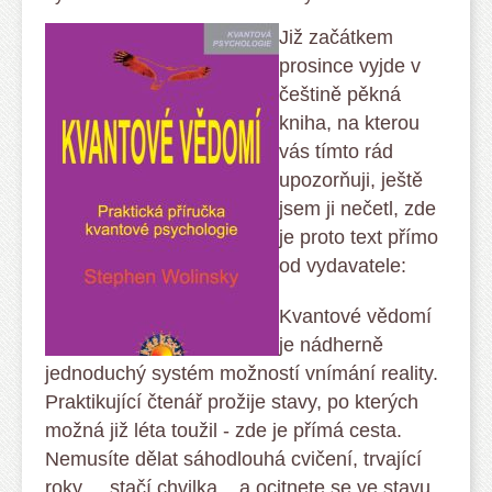
Již začátkem
prosince vyjde v
češtině pěkná
kniha, na kterou
vás tímto rád
upozorňuji, ještě
jsem ji nečetl, zde
je proto text přímo
od vydavatele:
Kvantové vědomí
je nádherně
jednoduchý systém možností vnímání reality.
Praktikující čtenář prožije stavy, po kterých
možná již léta toužil - zde je přímá cesta.
Nemusíte dě­lat sáhodlouhá cvičení, trvající
roky ... stačí chvil­ka... a ocitnete se ve stavu