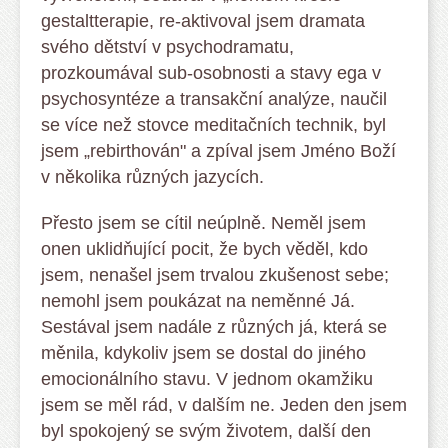
gestaltterapie, re-aktivoval jsem dramata
svého dětství v psychodramatu,
prozkoumával sub-osobnosti a stavy ega v
psychosyntéze a transakční analýze, naučil
se více než stovce meditačních technik, byl
jsem „rebirthován" a zpíval jsem Jméno Boží
v několika různých jazycích.
Přesto jsem se cítil neúplně. Neměl jsem
onen uklidňující pocit, že bych věděl, kdo
jsem, nenašel jsem trvalou zkušenost sebe;
nemohl jsem poukázat na neměnné Já.
Sestával jsem nadále z různých já, která se
měnila, kdykoliv jsem se dostal do jiného
emocionálního stavu. V jednom okamžiku
jsem se měl rád, v dalším ne. Jeden den jsem
byl spokojený se svým životem, další den