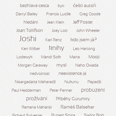
čeští autoři
bezhlavá cesta
bytí
Darryl Bailey
Francis Lucille
Greg Goode
hledání
Jeff Foster
Jean Klein
Joan Tollifson
Joey Lott
John Wheeler
Joshi
kdo jsem já?
Karl Renz
knihy
Ken Wilber
Leo Hartong
Mooji
Lodewyk
Mandi Solk
Marta
mysl
Morgan Caraway
Naho Owada
neexistence já
nedvojnost
Nisargadatta Maharadž
Nukunu
Papadží
probuzení
Paul Hedderman
Peter Fenner
prožívání
Příběhy Gurumíry
Raméš Balsekar
Ramana Maháriši
Rupert Spira
Sailor Bob
Richard Sylvester