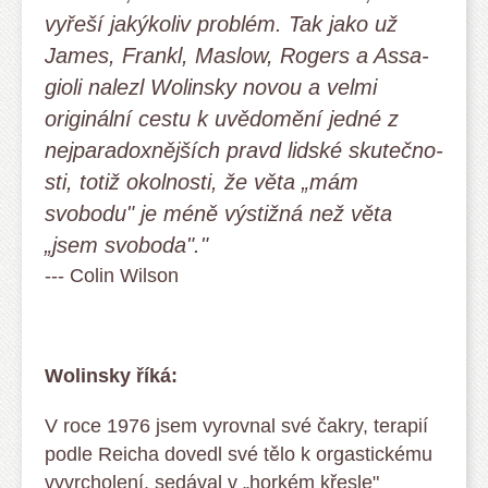
vyřeší ja­ký­ko­liv pro­blém. Tak jako už
James, Frankl, Maslow, Rogers a Assa­
gioli na­­lezl Wolinsky novou a velmi
originální cestu k uvě­domění jed­­né z
nejparadoxnějších pravd lidské skutečno­
sti, totiž okol­nosti, že věta „mám
svobodu" je méně výstižná než věta
„jsem svo­boda"."
--- Colin Wilson
Wolinsky říká:
V roce 1976 jsem vyrovnal své čakry, terapií
podle Reicha dovedl své tělo k orgastickému
vyvrcholení, sedával v „horkém křesle"