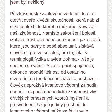
jsem byl neklidný.
Při zkušenosti kvantového vědomí jde o to,
otevřít dveře k větší skutečnosti, která nabízí
širší kontext, do kterého můžeme „vevázat"
naši zkušenost. Namísto zakoušení bolesti,
izolace, frustrace nebo odtrženosti jako stavů,
které jsou samy o sobě absolutní, získává
člověk cit pro větší celek, pro to, jak - v
terminologii fyzika Davida Bohma - „vše je
spojeno se vším". Ačkoliv pocit spojenosti,
dokonce neoddělitelnosti od ostatního
stvoření, má tendenci přicházet a odcházet -
člověk neprožívá kvantové vědomí 24 hodin
denně - rozpouští periodická zkušenost vliv
dřívějších omezených vzorců myšlení a
přesvědčení. Už jen jediný přechod do
kvantového vědomí může změnit trvale