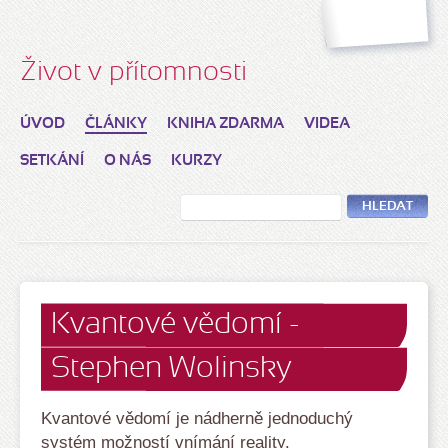
Život v přítomnosti
ÚVOD
ČLÁNKY
KNIHA ZDARMA
VIDEA
SETKÁNÍ
O NÁS
KURZY
HLEDAT
Kvantové vědomí -
Stephen Wolinsky
Kvantové vědomí je nádherně jednoduchý
systém možností vnímání reality.