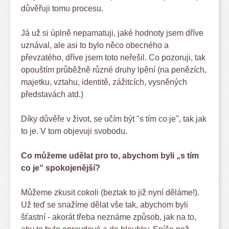
důvěřuji tomu procesu.
Já už si úplně nepamatuji, jaké hodnoty jsem dříve
uznával, ale asi to bylo něco obecného a
převzatého, dříve jsem toto neřešil. Co pozoruji, tak
opouštím průběžně různé druhy lpění (na penězích,
majetku, vztahu, identitě, zážitcích, vysněných
představách atd.)
Díky důvěře v život, se učím být "s tím co je", tak jak
to je. V tom objevuji svobodu.
Co můžeme udělat pro to, abychom byli „s tím
co je“ spokojenější?
Můžeme zkusit cokoli (beztak to již nyní děláme!).
Už teď se snažíme dělat vše tak, abychom byli
šťastní - akorát třeba neznáme způsob, jak na to,