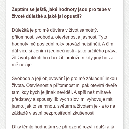
Zeptám se ještě, jaké hodnoty jsou pro tebe v
životě důležité a jaké jsi opustil?
Důležitá je pro mě důvěra v život samotný,
přítomnost, svoboda, otevřenost a jasnost. Tyto
hodnoty mě poslední roky provází nejsilněji. A čím
dál více si cením i jedinečnosti - jako určitého práva
žít život jakkoli ho chci žít, protože nikdy jiný ho za
mě nežije.
Svoboda a její objevování je pro mě základní linkou
života. Otevřenost a přítomnost mi pak otevírá dveře
tam, kdy bych je jinak neviděl. A spíš než mlhavé
představy a spousty líbivých slov, mi vyhovuje mít
jasno, jak to se mnou, světem a životem je - a to na
základě vlastní bezprostřední zkušenosti.
Díky těmto hodnotám se přirozeně rozvíjí další a já