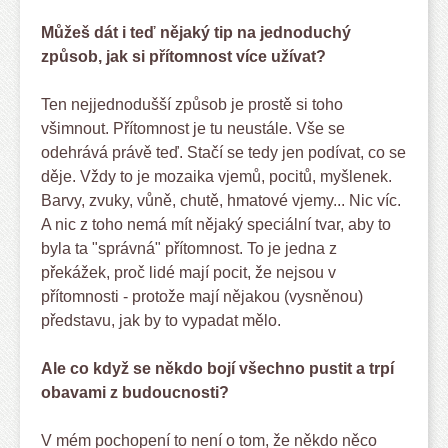
Můžeš dát i teď nějaký tip na jednoduchý
způsob, jak si přítomnost více užívat?
Ten nejjednodušší způsob je prostě si toho
všimnout. Přítomnost je tu neustále. Vše se
odehrává právě teď. Stačí se tedy jen podívat, co se
děje. Vždy to je mozaika vjemů, pocitů, myšlenek.
Barvy, zvuky, vůně, chutě, hmatové vjemy... Nic víc.
A nic z toho nemá mít nějaký speciální tvar, aby to
byla ta "správná" přítomnost. To je jedna z
překážek, proč lidé mají pocit, že nejsou v
přítomnosti - protože mají nějakou (vysněnou)
představu, jak by to vypadat mělo.
Ale co když se někdo bojí všechno pustit a trpí
obavami z budoucnosti?
V mém pochopení to není o tom, že někdo něco