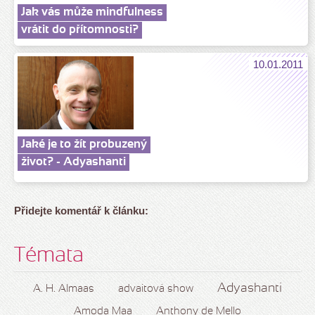
Jak vás může mindfulness
vrátit do přítomnosti?
10.01.2011
Jaké je to žít probuzený
život? - Adyashanti
Přidejte komentář k článku:
Témata
Adyashanti
A. H. Almaas
advaitová show
Amoda Maa
Anthony de Mello