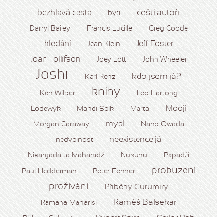
čeští autoři
bezhlavá cesta
bytí
Darryl Bailey
Francis Lucille
Greg Goode
hledání
Jeff Foster
Jean Klein
Joan Tollifson
Joey Lott
John Wheeler
Joshi
kdo jsem já?
Karl Renz
knihy
Ken Wilber
Leo Hartong
Mooji
Lodewyk
Mandi Solk
Marta
mysl
Morgan Caraway
Naho Owada
neexistence já
nedvojnost
Nisargadatta Maharadž
Nukunu
Papadží
probuzení
Paul Hedderman
Peter Fenner
prožívání
Příběhy Gurumíry
Raméš Balsekar
Ramana Maháriši