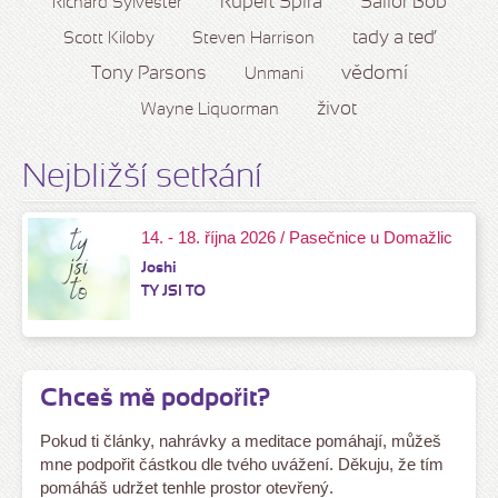
Rupert Spira
Sailor Bob
Richard Sylvester
tady a teď
Scott Kiloby
Steven Harrison
vědomí
Tony Parsons
Unmani
život
Wayne Liquorman
Nejbližší setkání
14. - 18. října 2026 / Pasečnice u Domažlic
Joshi
TY JSI TO
Chceš mě podpořit?
Pokud ti články, nahrávky a meditace pomáhají, můžeš
mne podpořit částkou dle tvého uvážení. Děkuju, že tím
pomáháš udržet tenhle prostor otevřený.