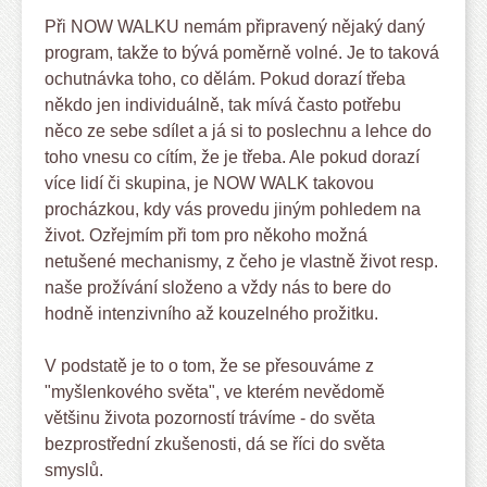
Při NOW WALKU nemám připravený nějaký daný
program, takže to bývá poměrně volné. Je to taková
ochutnávka toho, co dělám. Pokud dorazí třeba
někdo jen individuálně, tak mívá často potřebu
něco ze sebe sdílet a já si to poslechnu a lehce do
toho vnesu co cítím, že je třeba. Ale pokud dorazí
více lidí či skupina, je NOW WALK takovou
procházkou, kdy vás provedu jiným pohledem na
život. Ozřejmím při tom pro někoho možná
netušené mechanismy, z čeho je vlastně život resp.
naše prožívání složeno a vždy nás to bere do
hodně intenzivního až kouzelného prožitku.
V podstatě je to o tom, že se přesouváme z
"myšlenkového světa", ve kterém nevědomě
většinu života pozorností trávíme - do světa
bezprostřední zkušenosti, dá se říci do světa
smyslů.