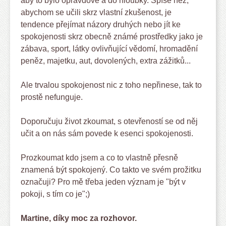
aby to bylo opravdové a do hloubky. Spíše než,
abychom se učili skrz vlastní zkušenost, je
tendence přejímat názory druhých nebo jít ke
spokojenosti skrz obecně známé prostředky jako je
zábava, sport, látky ovlivňující vědomí, hromadění
peněz, majetku, aut, dovolených, extra zážitků...
Ale trvalou spokojenost nic z toho nepřinese, tak to
prostě nefunguje.
Doporučuju život zkoumat, s otevřeností se od něj
učit a on nás sám povede k esenci spokojenosti.
Prozkoumat kdo jsem a co to vlastně přesně
znamená být spokojený. Co takto ve svém prožitku
označuji? Pro mě třeba jeden význam je "být v
pokoji, s tím co je";)
Martine, díky moc za rozhovor.