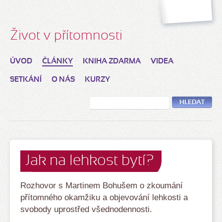
Život v přítomnosti
ÚVOD
ČLÁNKY
KNIHA ZDARMA
VIDEA
SETKÁNÍ
O NÁS
KURZY
HLEDAT
Jak na lehkost bytí?
Rozhovor s Martinem Bohušem o zkoumání
přítomného okamžiku a objevování lehkosti a
svobody uprostřed všednodennosti.