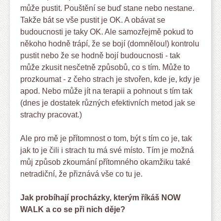
může pustit. Pouštění se buď stane nebo nestane.
Takže bát se vše pustit je OK. A obávat se
budoucnosti je taky OK. Ale samozřejmě pokud to
někoho hodně trápí, že se bojí (domnělou!) kontrolu
pustit nebo že se hodně bojí budoucnosti - tak
může zkusit nesčetně způsobů, co s tím. Může to
prozkoumat - z čeho strach je stvořen, kde je, kdy je
apod. Nebo může jít na terapii a pohnout s tím tak
(dnes je dostatek různých efektivních metod jak se
strachy pracovat.)
Ale pro mě je přítomnost o tom, být s tím co je, tak
jak to je čili i strach tu má své místo. Tím je možná
můj způsob zkoumání přítomného okamžiku také
netradiční, že přiznává vše co tu je.
Jak probíhají procházky, kterým říkáš NOW
WALK a co se při nich děje?