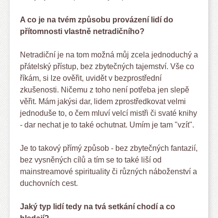
A co je na tvém způsobu provázení lidí do
přítomnosti vlastně netradičního?
Netradiční je na tom možná můj zcela jednoduchý a
přátelský přístup, bez zbytečných tajemství. Vše co
říkám, si lze ověřit, uvidět v bezprostřední
zkušenosti. Ničemu z toho není potřeba jen slepě
věřit. Mám jakýsi dar, lidem zprostředkovat velmi
jednoduše to, o čem mluví velcí mistři či svaté knihy
- dar nechat je to také ochutnat. Umím je tam "vzít".
Je to takový přímý způsob - bez zbytečných fantazií,
bez vysněných cílů a tím se to také liší od
mainstreamové spirituality či různých náboženství a
duchovních cest.
Jaký typ lidí tedy na tvá setkání chodí a co