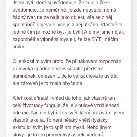
Jsem bytí, které si uvědomuje, že tu je a že si
uvědomuje. Je neměnné, je zde neustále, nemá
žádný tvar, nelze najít jako objekt, vše se z něj
spontánně objevuje, vše je z něj utkáno. Vlastně to
jediné čím je možné být - je bytí:) Ale my jsme nějak
zapomněli a vtipně si mysleli, že lze BÝT i něčím
jiným.
O lehkosti mluvím proto, že při takovém rozpoznání
z člověka spadne obrovský balík představ,
domněnek, omezení... Je to velká úleva to uvidět,
ale zároveň je to zcela obyčejné.
A lehkost přináší i vhled do toho, jak vlastně ten
celý život tady funguje, že je v nulové vzdálenosti
ode mě. Nic nechybí. Ten svět, který prožívám, jsem
vlastně také já. To není nějaký vnější fyzicky
existující svět, je to spíš hra mysli. Nebo jinými
slovy - je to ten proměnlivý aspekt vědomí.