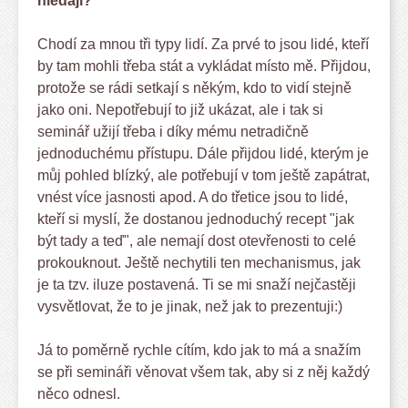
hledají?
Chodí za mnou tři typy lidí. Za prvé to jsou lidé, kteří
by tam mohli třeba stát a vykládat místo mě. Přijdou,
protože se rádi setkají s někým, kdo to vidí stejně
jako oni. Nepotřebují to již ukázat, ale i tak si
seminář užijí třeba i díky mému netradičně
jednoduchému přístupu. Dále přijdou lidé, kterým je
můj pohled blízký, ale potřebují v tom ještě zapátrat,
vnést více jasnosti apod. A do třetice jsou to lidé,
kteří si myslí, že dostanou jednoduchý recept "jak
být tady a teď", ale nemají dost otevřenosti to celé
prokouknout. Ještě nechytili ten mechanismus, jak
je ta tzv. iluze postavená. Ti se mi snaží nejčastěji
vysvětlovat, že to je jinak, než jak to prezentuji:)
Já to poměrně rychle cítím, kdo jak to má a snažím
se při semináři věnovat všem tak, aby si z něj každý
něco odnesl.