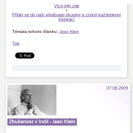
V
íce info zde
+
Přidej se do naší whatsapp skupiny a získej každodenní
inspiraci
Témata tohoto článku:
Jean Klein
Tisk
07.08.2009
Zkušenost v Indii - Jean Klein