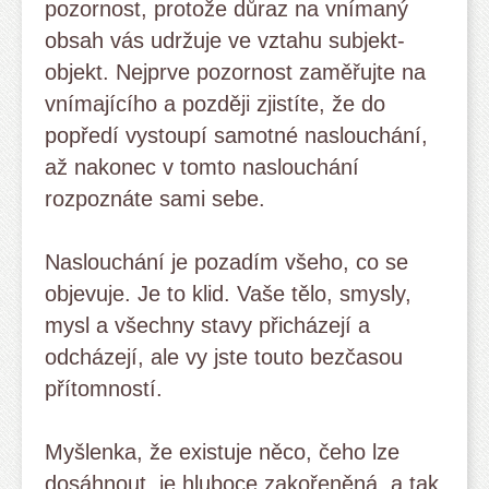
pozornost, protože důraz na vnímaný
obsah vás udržuje ve vztahu subjekt-
objekt. Nejprve pozornost zaměřujte na
vnímajícího a později zjistíte, že do
popředí vystoupí samotné naslouchání,
až nakonec v tomto naslouchání
rozpoznáte sami sebe.
Naslouchání je pozadím všeho, co se
objevuje. Je to klid. Vaše tělo, smysly,
mysl a všechny stavy přicházejí a
odcházejí, ale vy jste touto bezčasou
přítomností.
Myšlenka, že existuje něco, čeho lze
dosáhnout, je hluboce zakořeněná, a tak