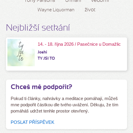
vědomí
Tony Parsons
Unmani
život
Wayne Liquorman
Nejbližší setkání
14. - 18. října 2026 / Pasečnice u Domažlic
Joshi
TY JSI TO
Chceš mě podpořit?
Pokud ti články, nahrávky a meditace pomáhají, můžeš
mne podpořit částkou dle tvého uvážení. Děkuju, že tím
pomáháš udržet tenhle prostor otevřený.
POSLAT PŘÍSPĚVEK