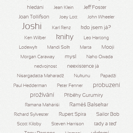
hledání
Jeff Foster
Jean Klein
Joan Tollifson
Joey Lott
John Wheeler
Joshi
kdo jsem já?
Karl Renz
knihy
Ken Wilber
Leo Hartong
Mooji
Lodewyk
Mandi Solk
Marta
mysl
Morgan Caraway
Naho Owada
neexistence já
nedvojnost
Nisargadatta Maharadž
Nukunu
Papadží
probuzení
Paul Hedderman
Peter Fenner
prožívání
Příběhy Gurumíry
Raméš Balsekar
Ramana Maháriši
Rupert Spira
Sailor Bob
Richard Sylvester
tady a teď
Scott Kiloby
Steven Harrison