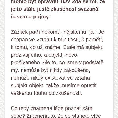
mohlo být opravdu TO? Zdá se mi, že
je to stále ještě zkušenost svázaná
časem a pojmy.
Zážitek patří někomu, nějakému "já". Je
chápán ve vztahu k minulosti, k paměti,
k tomu, co už známe. Stále má subjekt,
prožívajícího, a objekt, něco
prožívaného. Ale to, co jsme v podstatě
my, nemůže být nikdy zakoušeno,
nemůže nikdy existovat ve vztahu
subjekt-objekt, takže musíme opustit
veškerou touhu po zkušenosti.
Co tedy znamená lépe poznat sám
sebe? Znamená to, že se stanete více