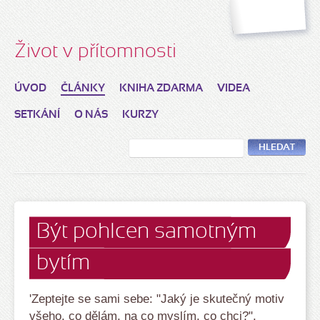
Život v přítomnosti
ÚVOD
ČLÁNKY
KNIHA ZDARMA
VIDEA
SETKÁNÍ
O NÁS
KURZY
HLEDAT
Být pohlcen samotným
bytím
'Zeptejte se sami sebe: "Jaký je skutečný motiv
všeho, co dělám, na co myslím, co chci?".