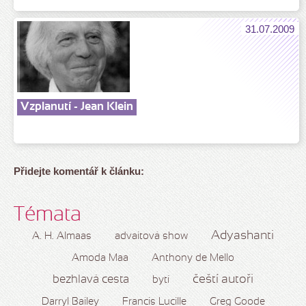
31.07.2009
Vzplanutí - Jean Klein
Přidejte komentář k článku:
Témata
Adyashanti
A. H. Almaas
advaitová show
Amoda Maa
Anthony de Mello
čeští autoři
bezhlavá cesta
bytí
Darryl Bailey
Francis Lucille
Greg Goode