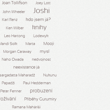
Joan Tollifson
Joey Lott
Joshi
John Wheeler
kdo jsem já?
Karl Renz
knihy
Ken Wilber
Leo Hartong
Lodewyk
Mooji
Mandi Solk
Marta
mysl
Morgan Caraway
Naho Owada
nedvojnost
neexistence já
sargadatta Maharadž
Nukunu
Papadží
Paul Hedderman
probuzení
Peter Fenner
rožívání
Příběhy Gurumíry
Ramana Maháriši