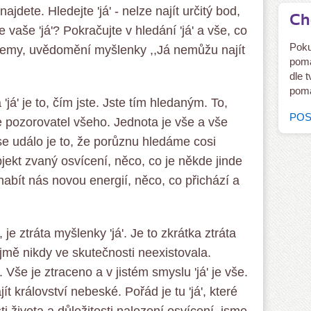
najdete. Hledejte 'já' - nelze najít určitý bod,
Ch
je vaše 'já'? Pokračujte v hledání 'já' a vše, co
Poku
vjemy, uvědomění myšlenky ,,Já nemůžu najít
pomá
dle 
pomá
 'já' je to, čím jste. Jste tím hledaným. To,
POS
je pozorovatel všeho. Jednota je vše a vše
se událo je to, že porůznu hledáme cosi
jekt zvaný osvícení, něco, co je někde jinde
abít nás novou energií, něco, co přichází a
je ztráta myšlenky 'já'. Je to zkrátka ztráta
jmě nikdy ve skutečnosti neexistovala.
še je ztraceno a v jistém smyslu 'já' je vše.
ít království nebeské. Pořád je tu 'já', které