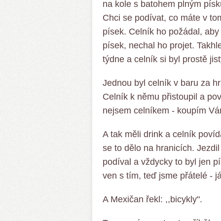
na kole s batohem plným písku
Chci se podívat, co máte v t
písek. Celník ho požádal, aby 
písek, nechal ho projet. Takhle
týdne a celník si byl prostě jis
Jednou byl celník v baru za hra
Celník k němu přistoupil a pov
nejsem celníkem - koupím Vá
A tak měli drink a celník poví
se to dělo na hranicích. Jezdi
podíval a vždycky to byl jen p
ven s tím, teď jsme přátelé - 
A Mexičan řekl: ,,bicykly".