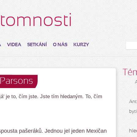
řítomnosti
A
VIDEA
SETKÁNÍ
O NÁS
KURZY
Té
 Parsons
'já' je to, čím jste. Jste tím hledaným. To, čím
Ant
bytí
pousta pašeráků. Jednou jel jeden Mexičan
hle