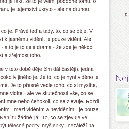
ád je fakt, že to je velmi podobné tomu, o
anu je tajemství ukryto - ale na druhou
Ri
co je. Právě teď a tady, to, co se děje. V
í k jasnému vidění, je pouze vidění. Ale
- a to je to celé drama - že zde je někdo
ost a zřejmost toho.
e v této době děje čím dál častěji), jedna
 cokoliv jiného je, že to, co je nyní viděno je
Nej
jmé. Je to přesně vedle toho, co si myslíte,
mne vidíte - ale ve skutečnosti vše, co se
ění mne nebo čehokoli, co se zjevuje. Rozdíl
ím - mezi viděním a neviděním - je pouze
ení tu žádné 'já'. To, co se zjevuje ve
ýt tělesné pocity, myšlenky...nezáleží na