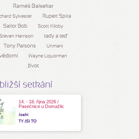
Raméš Balsekar
Rupert Spira
chard Sylvester
Sailor Bob
Scott Kiloby
tady a teď
Steven Harrison
Tony Parsons
Unmani
vědomí
Wayne Liquorman
život
bližší setkání
14. - 18. října 2026 /
Pasečnice u Domažlic
Joshi
TY JSI TO