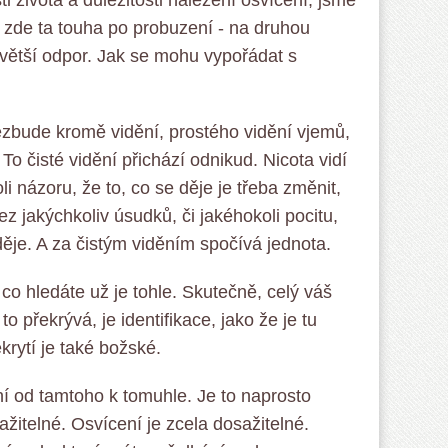
i života a důležitosti nalezení osvícení, jsme
e zde ta touha po probuzení - na druhou
a větší odpor. Jak se mohu vypořádat s
ezbude kromě vidění, prostého vidění vjemů,
 To čisté vidění přichází odnikud. Nicota vidí
li názoru, že to, co se děje je třeba změnit,
bez jakýchkoliv úsudků, či jakéhokoli pocitu,
děje. A za čistým viděním spočívá jednota.
 co hledáte už je tohle. Skutečně, celý váš
to překrývá, je identifikace, jako že je tu
krytí je také božské.
í od tamtoho k tomuhle. Je to naprosto
žitelné. Osvícení je zcela dosažitelné.