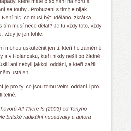
 nápady, které máte o šplhání na horu a
ní se touhy...Probuzení s tímhle nijak
e. Není nic, co musí být uděláno, zkrátka
 s tím musí něco dělat? Je tu vždy toto, vždy
, vždy je jen tohle.
ní mohou uskutečnit jen ti, kteří ho záměrně
ady a v Holandsku, kteří nikdy nešli po žádné
lí ani nebyli jakkoli oddáni, a kteří zažili
 něm ustáleni.
í je pro ty, co jsou tomu velmi oddaní i pro
litelné.
zhovorů All There Is (2003) od Tonyho
le britské radikální neoadvaity a autora