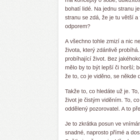
má koncepty o sobě, důležitost
bohatí lidé. Na jednu stranu j
stranu se zdá, že je tu větší 
odporem?
A všechno tohle zmizí a nic n
života, který zdánlivě probíhá.
probíhající život. Bez jakéhoko
mělo by to být lepší či horší; 
že to, co je viděno, se někde 
Takže to, co hledáte už je. To,
život je čistým viděním. To, co 
oddělený pozorovatel. A to pře
Je to zkrátka posun ve vnímán
snadné, naprosto přímé a dosa