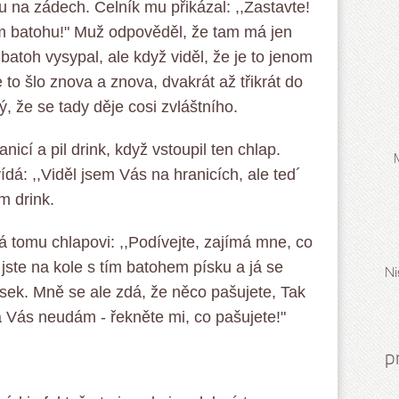
 na zádech. Celník mu přikázal: ,,Zastavte!
om batohu!" Muž odpověděl, že tam má jen
batoh vysypal, ale když viděl, že je to jenom
 to šlo znova a znova, dvakrát až třikrát do
tý, že se tady děje cosi zvláštního.
nicí a pil drink, když vstoupil ten chlap.
ídá: ,,Viděl jsem Vás na hranicích, ale ted´
m drink.
dá tomu chlapovi: ,,Podívejte, zajímá mne, co
l jste na kole s tím batohem písku a já se
Ni
ísek. Mně se ale zdá, že něco pašujete, Tak
já Vás neudám - řekněte mi, co pašujete!"
p