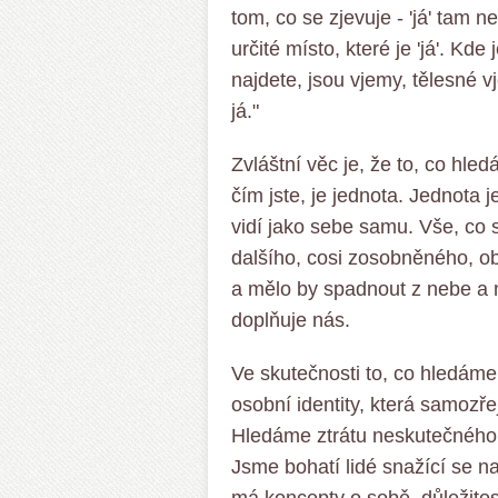
tom, co se zjevuje - 'já' tam ne
určité místo, které je 'já'. Kde 
najdete, jsou vjemy, tělesné 
já."
Zvláštní věc je, že to, co hledá
čím jste, je jednota. Jednota 
vidí jako sebe samu. Vše, co 
dalšího, cosi zosobněného, ob
a mělo by spadnout z nebe a n
doplňuje nás.
Ve skutečnosti to, co hledáme, 
osobní identity, která samozře
Hledáme ztrátu neskutečného. V
Jsme bohatí lidé snažící se naj