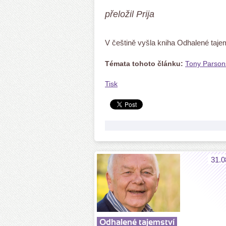
přeložil Prija
V češtině vyšla kniha Odhalené taje
Témata tohoto článku:
Tony Parson
Tisk
31.0
Odhalené tajemství