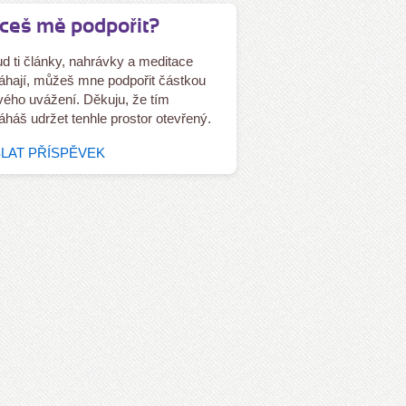
ceš mě podpořit?
d ti články, nahrávky a meditace
hají, můžeš mne podpořit částkou
tvého uvážení. Děkuju, že tím
háš udržet tenhle prostor otevřený.
LAT PŘÍSPĚVEK