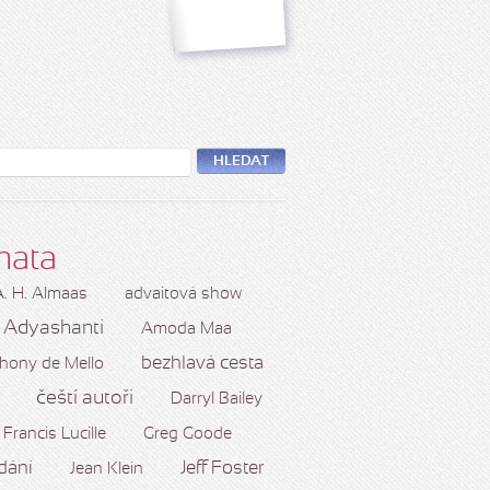
HLEDAT
mata
A. H. Almaas
advaitová show
Adyashanti
Amoda Maa
bezhlavá cesta
hony de Mello
čeští autoři
Darryl Bailey
Francis Lucille
Greg Goode
dání
Jeff Foster
Jean Klein