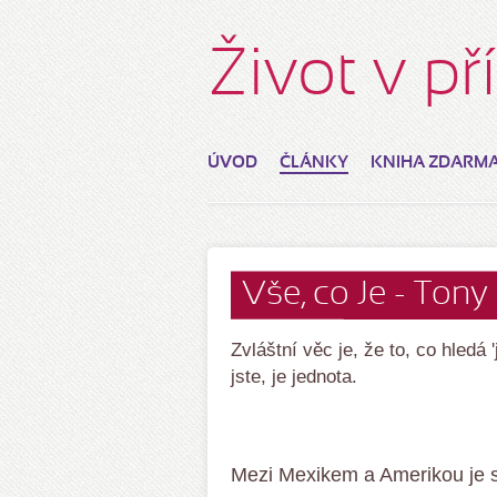
Život v p
ÚVOD
ČLÁNKY
KNIHA ZDARM
Vše, co Je - Tony
Zvláštní věc je, že to, co hledá 
jste, je jednota.
Mezi Mexikem a Amerikou je s