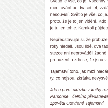
Světlo je vše, co je. Všechny
meditování po dvacet let, vzdá
nesouvisí. Světlo je vše, co j
proto, že je to jen vidění. Kdo
je tu jen tohle. Kamkoli půjdete
Nepředstavujte si, že probuze
roky hledali. Jsou lidé, dva t
stezce ani neprováděli žádné úsi
probuzení a zdá se, že jsou v
Tajemství toho, jak mizí hledán
ty, co nejsou, zkrátka nevysvět
Jde o první ukázku z knihy ro
Parsonse - čelního představite
zpovědi Otevřené Tajemství.