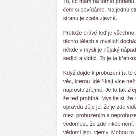
To, co mám na tomto příběhu r
čem si povídáme. Na jednu str
stranu je zcela zjevné.
Protože právě teď je všechno, 
těchto tělech a myslích docház
někde v mysli je nějaký nápad 
sedící a vidící. To je ta křehk
Když dojde k probuzení (a to s
věc, kterou lidé říkají více než
naprosto zřejmé. Je to tak zře
že teď probíhá. Myslíte si, že 
opravdu děje je, že je zde vid
mezi probuzením a neprobuzen
vědomost, že zde nikdo není. N
vědomí jsou vjemy. Mohou to b