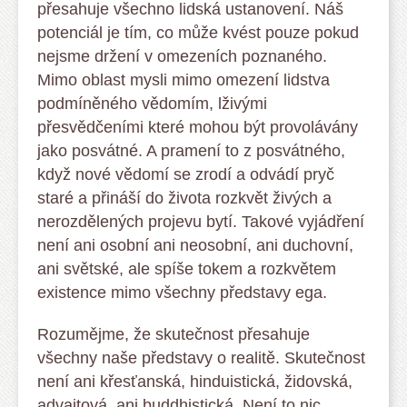
přesahuje všechno lidská ustanovení. Náš
potenciál je tím, co může kvést pouze pokud
nejsme držení v omezeních poznaného.
Mimo oblast mysli mimo omezení lidstva
podmíněného vědomím, lživými
přesvědčeními které mohou být provolávány
jako posvátné. A pramení to z posvátného,
když nové vědomí se zrodí a odvádí pryč
staré a přináší do života rozkvět živých a
nerozdělených projevu bytí. Takové vyjádření
není ani osobní ani neosobní, ani duchovní,
ani světské, ale spíše tokem a rozkvětem
existence mimo všechny představy ega.
Rozumějme, že skutečnost přesahuje
všechny naše představy o realitě. Skutečnost
není ani křesťanská, hinduistická, židovská,
advaitová, ani buddhistická. Není to nic