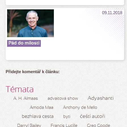
09.11.2018
Pád do milosti
Přidejte komentář k článku:
Témata
Adyashanti
A. H. Almaas
advaitová show
Amoda Maa
Anthony de Mello
čeští autoři
bezhlavá cesta
bytí
Darryl Bailey
Francis Lucille
Greg Goode