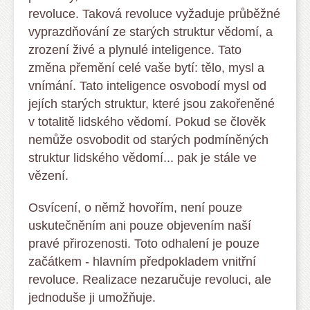
revoluce. Taková revoluce vyžaduje průběžné
vyprazdňování ze starých struktur vědomí, a
zrození živé a plynulé inteligence. Tato
změna přemění celé vaše bytí: tělo, mysl a
vnímání. Tato inteligence osvobodí mysl od
jejích starých struktur, které jsou zakořeněné
v totalitě lidského vědomí. Pokud se člověk
nemůže osvobodit od starých podmíněných
struktur lidského vědomí... pak je stále ve
vězení.
Osvícení, o němž hovořím, není pouze
uskutečněním ani pouze objevením naší
pravé přirozenosti. Toto odhalení je pouze
začátkem - hlavním předpokladem vnitřní
revoluce. Realizace nezaručuje revoluci, ale
jednoduše ji umožňuje.