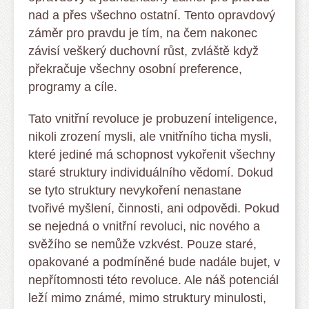
nad a přes všechno ostatní. Tento opravdový
záměr pro pravdu je tím, na čem nakonec
závisí veškerý duchovní růst, zvláště když
překračuje všechny osobní preference,
programy a cíle.
Tato vnitřní revoluce je probuzení inteligence,
nikoli zrození mysli, ale vnitřního ticha mysli,
které jediné má schopnost vykořenit všechny
staré struktury individuálního vědomí. Dokud
se tyto struktury nevykoření nenastane
tvořivé myšlení, činnosti, ani odpovědi. Pokud
se nejedná o vnitřní revoluci, nic nového a
svěžího se nemůže vzkvést. Pouze staré,
opakované a podmíněné bude nadále bujet, v
nepřítomnosti této revoluce. Ale náš potenciál
leží mimo známé, mimo struktury minulosti,