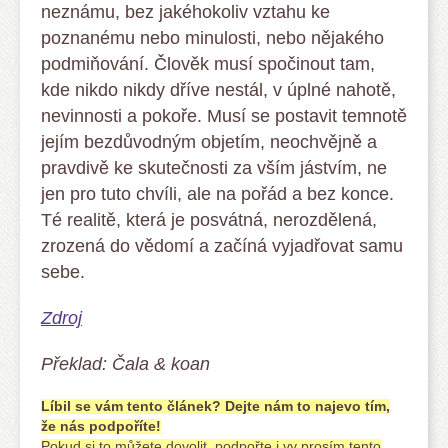
neznámu, bez jakéhokoliv vztahu ke
poznanému nebo minulosti, nebo nějakého
podmiňování. Člověk musí spočinout tam,
kde nikdo nikdy dříve nestál, v úplné nahotě,
nevinnosti a pokoře. Musí se postavit temnotě
jejím bezdůvodným objetím, neochvějně a
pravdivě ke skutečnosti za vším jástvím, ne
jen pro tuto chvíli, ale na pořád a bez konce.
Té realitě, která je posvátná, nerozdělená,
zrozená do vědomí a začíná vyjadřovat samu
sebe.
Zdroj
Překlad: Čala & koan
Líbil se vám tento článek? Dejte nám to najevo tím,
že nás podpoříte!
Pokud si to můžete dovolit, podpořte i vy prosím tento