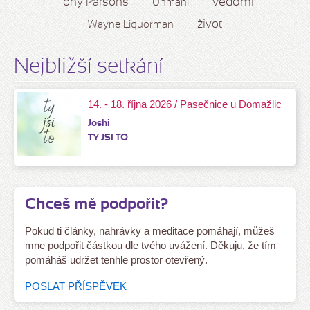
vědomí
Tony Parsons
Unmani
život
Wayne Liquorman
Nejbližší setkání
14. - 18. října 2026 / Pasečnice u Domažlic
Joshi
TY JSI TO
Chceš mě podpořit?
Pokud ti články, nahrávky a meditace pomáhají, můžeš
mne podpořit částkou dle tvého uvážení. Děkuju, že tím
pomáháš udržet tenhle prostor otevřený.
POSLAT PŘÍSPĚVEK