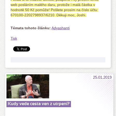
web posláním malého daru, protože i malá částka v
hodnotě 50 Kč pomůže! Pošlete prosím na číslo účtu:
670100-2202798937/6210. Děkuji moc, Joshi.
Témata tohoto článku:
Adyashanti
Tisk
25.01.2019
Kudy vede cesta ven z utrpení?