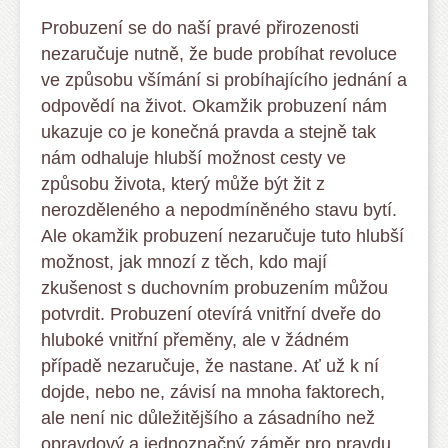
Probuzení se do naší pravé přirozenosti
nezaručuje nutně, že bude probíhat revoluce
ve způsobu všímání si probíhajícího jednání a
odpovědí na život. Okamžik probuzení nám
ukazuje co je konečná pravda a stejně tak
nám odhaluje hlubší možnost cesty ve
způsobu života, který může být žit z
nerozděleného a nepodmíněného stavu bytí.
Ale okamžik probuzení nezaručuje tuto hlubší
možnost, jak mnozí z těch, kdo mají
zkušenost s duchovním probuzením můžou
potvrdit. Probuzení otevírá vnitřní dveře do
hluboké vnitřní přeměny, ale v žádném
případě nezaručuje, že nastane. Ať už k ní
dojde, nebo ne, závisí na mnoha faktorech,
ale není nic důležitějšího a zásadního než
opravdový a jednoznačný záměr pro pravdu