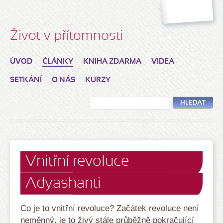
Život v přítomnosti
ÚVOD
ČLÁNKY
KNIHA ZDARMA
VIDEA
SETKÁNÍ
O NÁS
KURZY
HLEDAT
Vnitřní revoluce -
Adyashanti
Co je to vnitřní revoluce? Začátek revoluce není
neměnný, je to živý stále průběžně pokračující