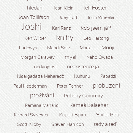
hledání
Jeff Foster
Jean Klein
Joan Tollifson
Joey Lott
John Wheeler
Joshi
kdo jsem já?
Karl Renz
knihy
Ken Wilber
Leo Hartong
Mooji
Lodewyk
Mandi Solk
Marta
mysl
Morgan Caraway
Naho Owada
neexistence já
nedvojnost
Nisargadatta Maharadž
Nukunu
Papadží
probuzení
Paul Hedderman
Peter Fenner
prožívání
Příběhy Gurumíry
Raméš Balsekar
Ramana Maháriši
Rupert Spira
Sailor Bob
Richard Sylvester
tady a teď
Scott Kiloby
Steven Harrison