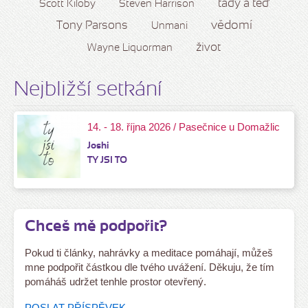
tady a teď
Scott Kiloby
Steven Harrison
vědomí
Tony Parsons
Unmani
život
Wayne Liquorman
Nejbližší setkání
14. - 18. října 2026 / Pasečnice u Domažlic
Joshi
TY JSI TO
Chceš mě podpořit?
Pokud ti články, nahrávky a meditace pomáhají, můžeš
mne podpořit částkou dle tvého uvážení. Děkuju, že tím
pomáháš udržet tenhle prostor otevřený.
POSLAT PŘÍSPĚVEK