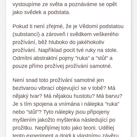
vystoupíme ze světa a poznáváme se opět
jako svědek a podstata.
Pokud ti není zřejmé, že je Vědomí podstatou
(substancí) a zároveň i svědkem veškerého
prožívání, běž hluboko do jakéhokoliv
prožívání. Například pocit tvé ruky na stole.
Odmítni abstraktní pojmy "ruka" a "stůl" a
pouze přímo prožívej prožívání samotné.
Není snad toto prožívání samotné jen
beztvarou vibrací objevující se v tobě? Má
nějaký tvar? Má nějakou hustotu? Má barvu?
Je s tím spojena a vnímána i nálepka "ruka"
nebo "stůl"? Tyto nálepky jsou připojeny
myšlením jakožto myšlenka následující po
prožitku. Nepřijímej toto jako teorii. Udělej
tento experiment a dojdi k vlastnímu závěru.