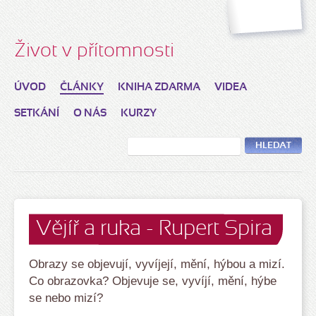
Život v přítomnosti
ÚVOD
ČLÁNKY
KNIHA ZDARMA
VIDEA
SETKÁNÍ
O NÁS
KURZY
HLEDAT
Vějíř a ruka - Rupert Spira
Obrazy se objevují, vyvíjejí, mění, hýbou a mizí.
Co obrazovka? Objevuje se, vyvíjí, mění, hýbe
se nebo mizí?