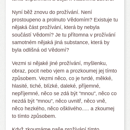
Nyní běž znovu do prožívání. Není
prostoupeno a prolnuto Vědomím? Existuje tu
nějaká část prožívání, která by nebyla
součástí Vědomí? Je tu přítomna v prožívání
samotném nějaká jiná substance, která by
byla odlišná od Vědomí?
Vezmi si nějaké jiné prožívání, myšlenku,
obraz, pocit nebo vjem a prozkoumej jej tímto
způsobem. Vezmi něco, co je tvrdé, měkké,
hlasité, tiché, blízké, daleké, příjemné,
nepříjemné, něco se zdá být "mnou", něco co
nezdá být "mnou", něco uvnitř, něco vně,
něco hezkého, něco ošklivého..... a zkoumej
to tímto způsobem.
Když zkoumáme naše prožívání tímto