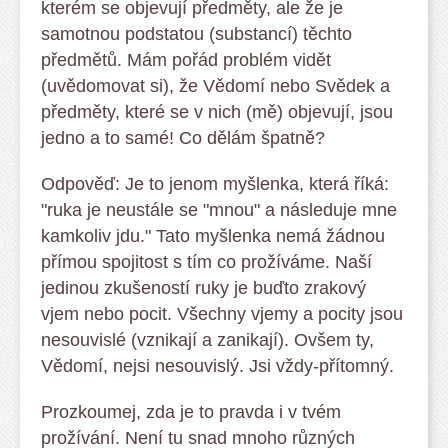
kterém se objevují předměty, ale že je
samotnou podstatou (substancí) těchto
předmětů. Mám pořád problém vidět
(uvědomovat si), že Vědomí nebo Svědek a
předměty, které se v nich (mě) objevují, jsou
jedno a to samé! Co dělám špatně?
Odpověď: Je to jenom myšlenka, která říká:
"ruka je neustále se "mnou" a následuje mne
kamkoliv jdu." Tato myšlenka nemá žádnou
přímou spojitost s tím co prožíváme. Naší
jedinou zkušeností ruky je buďto zrakový
vjem nebo pocit. Všechny vjemy a pocity jsou
nesouvislé (vznikají a zanikají). Ovšem ty,
Vědomí, nejsi nesouvislý. Jsi vždy-přítomný.
Prozkoumej, zda je to pravda i v tvém
prožívání. Není tu snad mnoho různých