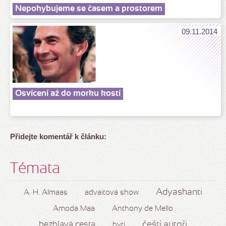
Nepohybujeme se časem a prostorem
09.11.2014
Osvícení až do morku kostí
Přidejte komentář k článku:
Témata
Adyashanti
A. H. Almaas
advaitová show
Amoda Maa
Anthony de Mello
čeští autoři
bezhlavá cesta
bytí