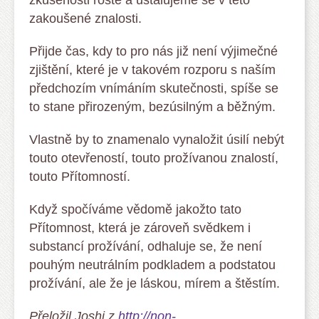
zkušenosti roste a ustalujeme se v této
zakoušené znalosti.
Přijde čas, kdy to pro nás již není výjimečné
zjištění, které je v takovém rozporu s naším
předchozím vnímáním skutečnosti, spíše se
to stane přirozeným, bezúsilným a běžným.
Vlastně by to znamenalo vynaložit úsilí nebýt
touto otevřeností, touto prožívanou znalostí,
touto Přítomností.
Když spočíváme vědomě jakožto tato
Přítomnost, která je zároveň svědkem i
substancí prožívání, odhaluje se, že není
pouhým neutrálním podkladem a podstatou
prožívání, ale že je láskou, mírem a štěstím.
Přeložil Joshi z
http://non-