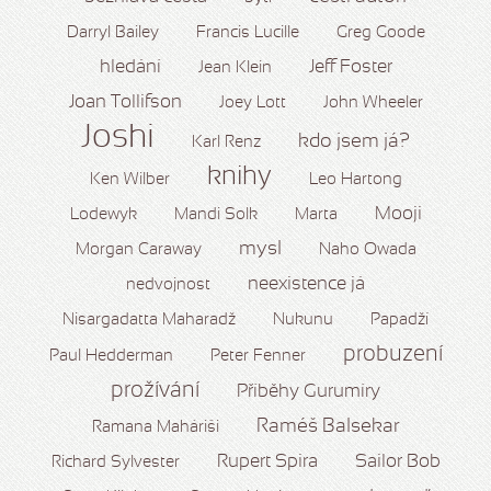
Darryl Bailey
Francis Lucille
Greg Goode
hledání
Jeff Foster
Jean Klein
Joan Tollifson
Joey Lott
John Wheeler
Joshi
kdo jsem já?
Karl Renz
knihy
Ken Wilber
Leo Hartong
Mooji
Lodewyk
Mandi Solk
Marta
mysl
Morgan Caraway
Naho Owada
neexistence já
nedvojnost
Nisargadatta Maharadž
Nukunu
Papadží
probuzení
Paul Hedderman
Peter Fenner
prožívání
Příběhy Gurumíry
Raméš Balsekar
Ramana Maháriši
Rupert Spira
Sailor Bob
Richard Sylvester