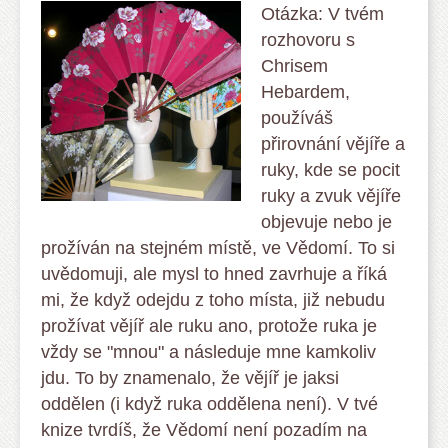
Otázka: V tvém
rozhovoru s
Chrisem
Hebardem,
používáš
přirovnání vějíře a
ruky, kde se pocit
ruky a zvuk vějíře
objevuje nebo je
prožíván na stejném místě, ve Vědomí. To si
uvědomuji, ale mysl to hned zavrhuje a říká
mi, že když odejdu z toho místa, již nebudu
prožívat vějíř ale ruku ano, protože ruka je
vždy se "mnou" a následuje mne kamkoliv
jdu. To by znamenalo, že vějíř je jaksi
oddělen (i když ruka oddělena není). V tvé
knize tvrdíš, že Vědomí není pozadím na