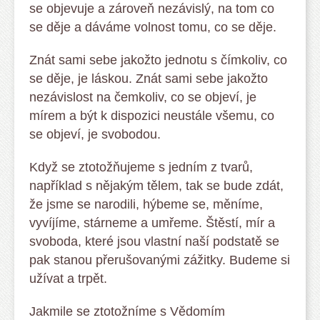
se objevuje a zároveň nezávislý, na tom co
se děje a dáváme volnost tomu, co se děje.
Znát sami sebe jakožto jednotu s čímkoliv, co
se děje, je láskou. Znát sami sebe jakožto
nezávislost na čemkoliv, co se objeví, je
mírem a být k dispozici neustále všemu, co
se objeví, je svobodou.
Když se ztotožňujeme s jedním z tvarů,
například s nějakým tělem, tak se bude zdát,
že jsme se narodili, hýbeme se, měníme,
vyvíjíme, stárneme a umřeme. Štěstí, mír a
svoboda, které jsou vlastní naší podstatě se
pak stanou přerušovanými zážitky. Budeme si
užívat a trpět.
Jakmile se ztotožníme s Vědomím