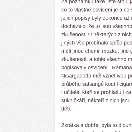
Za poznámku také jistě stojí, ja
co to vlastně osvícení je a c
jejich popisy byly dokonce až 
docházelo, že to jsou všechno
zkušenost. U některých z nic
jiných vše probíhalo spíše pos
měli jinou chemii mozku, jiné 
zkušenosti, a tohle všechno mě
popisovaly osvícení. Ramana 
Nisargadatta měl vznětlivou p
průběhu satsangů kouřil cigar
i učitelé, kteří se prohlašují 
sukničkáři, někteří z nich jso
děti.
Zkrátka a dobře, byla to dlou