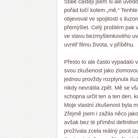
Stále častěji jsem si ale uvě
pořád točí kolem „mě.“ Tenhl
objevoval ve spojitosti s iluz
přemýšlet. Celý problém pak vž
ve stavu bezmyšlenkového uv
uvnitř filmu života, v příběhu.
Přesto to ale často vypadalo v
svou zkušenost jako zlomovou 
jednou provždy rozplynula iluze
nikdy nevrátila zpět. Mě se v
schopna určit ten a ten den, 
Moje vlastní zkušenost byla
Zřejmě jsem i zažila něco jak
avšak bez té příměsi definiti
prožívala zcela reálný pocit iz