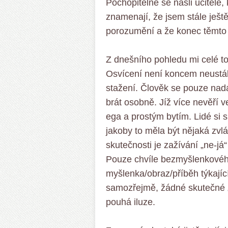
Pochopitelně se našli učitelé, k
znamenají, že jsem stále ješt
porozumění a že konec těmto 
Z dnešního pohledu mi celé t
Osvícení není koncem neustále
stažení. Člověk se pouze nadá
brát osobně. Jíž více nevěří ve
ega a prostým bytím. Lidé si s
jakoby to měla být nějaká zvlá
skutečnosti je zažívání „ne-j
Pouze chvíle bezmyšlenkovéh
myšlenka/obraz/příběh týkající
samozřejmě, žádné skutečné „j
pouhá iluze.