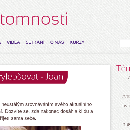
řítomnosti
A
VIDEA
SETKÁNÍ
O NÁS
KURZY
Té
ylepšovat - Joan
Ant
s neustálým srovnáváním svého aktuálního
bytí
tní. Dozvíte se, zda nakonec dosáhla klidu a
přijetí sama sebe.
hle