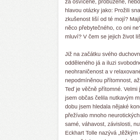
za osvícené, probuzené, nebo j
hlavou otázky jako: Prožili sna
zkušenost liší od té mojí? M
něco přebytečného, co oni ne?
mluví? V čem se jejich život l
Již na začátku svého duchovn
odděleného já a iluzi svobodn
neohraničenost a v relaxovan
nepodmíněnou přítomnost, až
Teď je věčně přítomné. Velmi 
jsem občas čelila nutkavým my
dobu jsem hledala nějaké kon
přežívalo mnoho neurotických 
samé, váhavost, závislosti, n
Eckhart Tolle nazývá „těžkým 