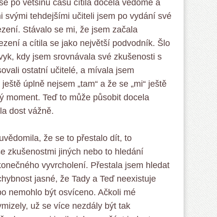
se po většinu času cítila docela vědomě a
svými tehdejšími učiteli jsem po vydání své
ezení. Stávalo se mi, že jsem začala
zení a cítila se jako největší podvodník. Šlo
vyk, kdy jsem srovnávala své zkušenosti s
ovali ostatní učitelé, a mívala jsem
 ještě úplně nejsem „tam“ a že se „mi“ ještě
lný moment. Teď to může působit docela
la dost vážně.
 uvědomila, že se to přestalo dít, to
e zkušenostmi jiných nebo to hledání
nečného vyvrcholení. Přestala jsem hledat
chybnost jasné, že Tady a Teď neexistuje
bo nemohlo být osvíceno. Ačkoli mé
izely, už se více nezdály být tak