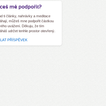
ceš mě podpořit?
d ti články, nahrávky a meditace
hají, můžeš mne podpořit částkou
tvého uvážení. Děkuju, že tím
háš udržet tenhle prostor otevřený.
LAT PŘÍSPĚVEK