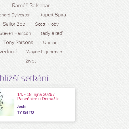
Raméš Balsekar
Rupert Spira
chard Sylvester
Sailor Bob
Scott Kiloby
tady a teď
Steven Harrison
Tony Parsons
Unmani
vědomí
Wayne Liquorman
život
bližší setkání
14. - 18. října 2026 /
Pasečnice u Domažlic
Joshi
TY JSI TO