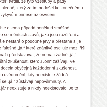
teří tvrdili, že tyto vzestupy a pády
ě hledač, který zatím nedošel ke konečnému
výkyvům přinese až osvícení.
ohle dilema připadá poněkud směšné.
 se měnících stavů, jako jsou rozšíření a
le nestará o podobné jevy a přestane si je
 falešné „já,“ které zdánlivě osciluje mezi říší
naží představovat, že nemají žádné „já,“
štní zkušenost, kterou „oni“ zažívají. Ve
á“ docela obyčejná každodenní zkušenost.
o uvědomění, kdy neexistuje žádná
 se „já,“ zůstávají nepovšimnuty. A
á“ neexistuje a nikdy neexistovalo. Je to