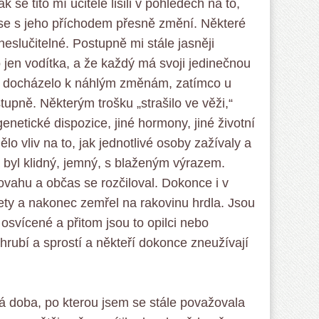
k se tito mí učitelé lišili v pohledech na to,
o se s jeho příchodem přesně změní. Některé
neslučitelné. Postupně mi stále jasněji
 jen vodítka, a že každý má svoji jedinečnou
h docházelo k náhlým změnám, zatímco u
tupně. Některým trošku „strašilo ve věži,“
genetické dispozice, jiné hormony, jiné životní
lo vliv na to, jak jednotlivé osoby zažívaly a
byl klidný, jemný, s blaženým výrazem.
ovahu a občas se rozčiloval. Dokonce i v
ety a nakonec zemřel na rakovinu hrdla. Jsou
za osvícené a přitom jsou to opilci nebo
u hrubí a sprostí a někteří dokonce zneužívají
há doba, po kterou jsem se stále považovala