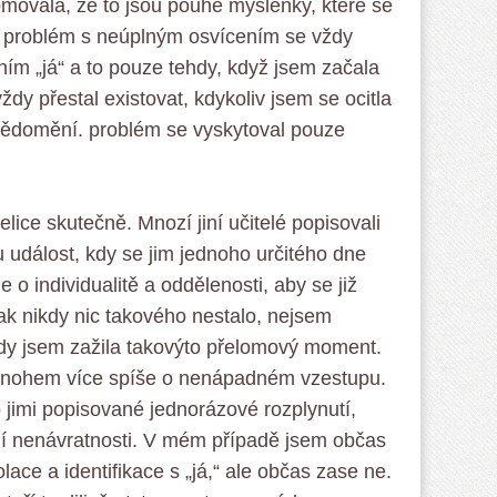
domovala, že to jsou pouhé myšlenky, které se
e problém s neúplným osvícením se vždy
orním „já“ a to pouze tehdy, když jsem začala
dy přestal existovat, kdykoliv jsem se ocitla
ědomění. problém se vyskytoval pouze
elice skutečně. Mnozí jiní učitelé popisovali
událost, kdy se jim jednoho určitého dne
 o individualitě a oddělenosti, aby se již
šak nikdy nic takového nestalo, nejsem
kdy jsem zažila takovýto přelomový moment.
 mnohem více spíše o nenápadném vzestupu.
o jimi popisované jednorázové rozplynutí,
vní nenávratnosti. V mém případě jsem občas
olace a identifikace s „já,“ ale občas zase ne.