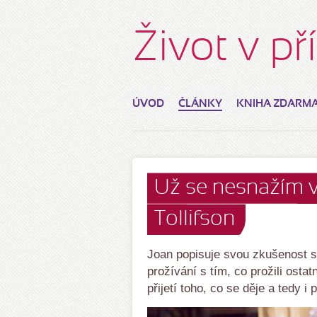
Život v p
ÚVOD
ČLÁNKY
KNIHA ZDARM
Už se nesnažím v
Tollifson
Joan popisuje svou zkušenost 
prožívání s tím, co prožili osta
přijetí toho, co se děje a tedy i 