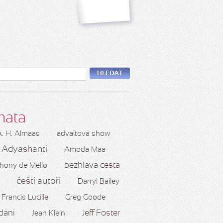
HLEDAT
mata
A. H. Almaas
advaitová show
Adyashanti
Amoda Maa
bezhlavá cesta
hony de Mello
čeští autoři
Darryl Bailey
Francis Lucille
Greg Goode
dání
Jeff Foster
Jean Klein