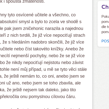
k i spousta zmatenosti.
Ch
ny tyto osvícené učitele a všechno, co
Poku
o absolutní smysl a bylo to zcela ve shodě s
pomá
dle 
le pak jsem zničehonic narazila a najednou
pomá
í z nich tvrdili, že již více nepociťují strach
POS
i, že s hledáním nadobro skončili, že již více
učitele nebo číst takovéto knížky. Anebo že
 necítí nejmenší pochyby, nebo že se již více
ebo že nikdy nepociťují nejistotu nebo závist
 tohle není můj případ, u mě se tyto věci stále
la, že ještě nemám to, co oni, anebo jsem se
oni už ano, nebo jsem se toho zbavila, ale
a, že ještě nejsem tak daleko, jako tito
epřekročila onu pomyslnou cílovou čáru.