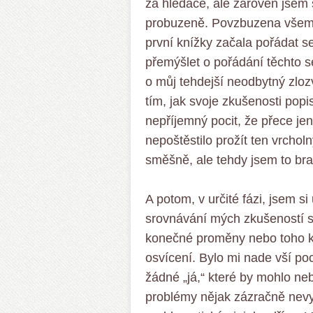
za hledače, ale zároveň jsem 
probuzeně. Povzbuzena všemi 
první knížky začala pořádat s
přemýšlet o pořádání těchto se
o můj tehdejší neodbytný zloz
tím, jak svoje zkušenosti popis
nepříjemný pocit, že přece jen
nepoštěstilo prožít ten vrcho
směšně, ale tehdy jsem to bra
A potom, v určité fázi, jsem si
srovnávání mých zkušeností s
konečné proměny nebo toho ko
osvícení. Bylo mi nade vší po
žádné „já,“ které by mohlo ne
problémy nějak zázračně nevym