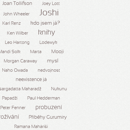
Joan Tollifson
Joey Lott
Joshi
John Wheeler
kdo jsem já?
Karl Renz
knihy
Ken Wilber
Leo Hartong
Lodewyk
Mooji
Mandi Solk
Marta
mysl
Morgan Caraway
Naho Owada
nedvojnost
neexistence já
sargadatta Maharadž
Nukunu
Papadží
Paul Hedderman
probuzení
Peter Fenner
rožívání
Příběhy Gurumíry
Ramana Maháriši