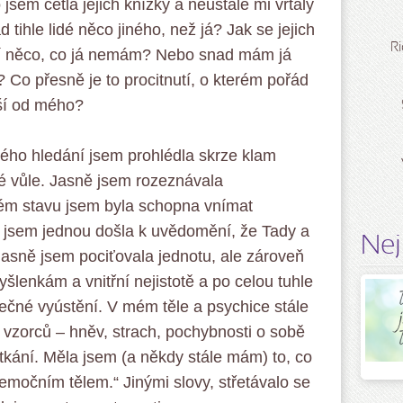
sem četla jejich knížky a neustále mi vrtaly
d tihle lidé něco jiného, než já? Jak se jejich
Ri
ají něco, co já nemám? Nebo snad mám já
 Co přesně je to procitnutí, o kterém pořád
iší od mého?
ého hledání jsem prohlédla skrze klam
é vůle. Jasně jsem rozeznávala
ém stavu jsem byla schopna vnímat
 jsem jednou došla k uvědomění, že Tady a
Nej
jasně jsem pociťovala jednotu, ale zároveň
šlenkám a vnitřní nejistotě a po celou tuhle
ečné vyústění. V mém těle a psychice stále
vzorců – hněv, strach, pochybnosti o sobě
utkání. Měla jsem (a někdy stále mám) to, co
emočním tělem.“ Jinými slovy, střetávalo se