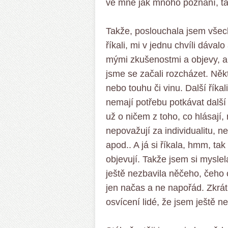
ve mně jak mnoho poznání, ta
Takže, poslouchala jsem všech
říkali, mi v jednu chvíli dával
mými zkušenostmi a objevy, a
jsme se začali rozcházet. Někteř
nebo touhu či vinu. Další říkal
nemají potřebu potkávat další 
už o ničem z toho, co hlásají,
nepovažují za individualitu, n
apod.. A já si říkala, hmm, tak
objevují. Takže jsem si mysle
ještě nezbavila něčeho, čeho 
jen načas a ne napořád. Zkrátk
osvícení lidé, že jsem ještě n