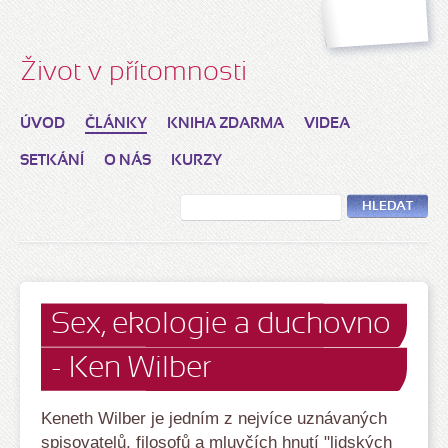
Život v přítomnosti
ÚVOD
ČLÁNKY
KNIHA ZDARMA
VIDEA
SETKÁNÍ
O NÁS
KURZY
HLEDAT
Sex, ekologie a duchovno
- Ken Wilber
Keneth Wilber je jedním z nejvíce uznávaných
spisovatelů, filosofů a mluvčích hnutí "lidských