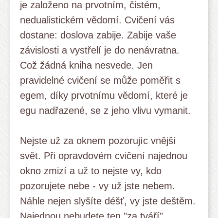
je založeno na prvotním, čistém,
nedualistickém vědomí. Cvičení vás
dostane: doslova zabije. Zabije vaše
závislosti a vystřelí je do nenávratna.
Což žádná kniha nesvede. Jen
pravidelné cvičení se může poměřit s
egem, díky prvotnímu vědomí, které je
egu nadřazené, se z jeho vlivu vymanit.
Nejste už za oknem pozorujíc vnější
svět. Při opravdovém cvičení najednou
okno zmizí a už to nejste vy, kdo
pozorujete nebe - vy už jste nebem.
Náhle nejen slyšíte déšť, vy jste deštěm.
Najednou nebudete ten "za tváří",