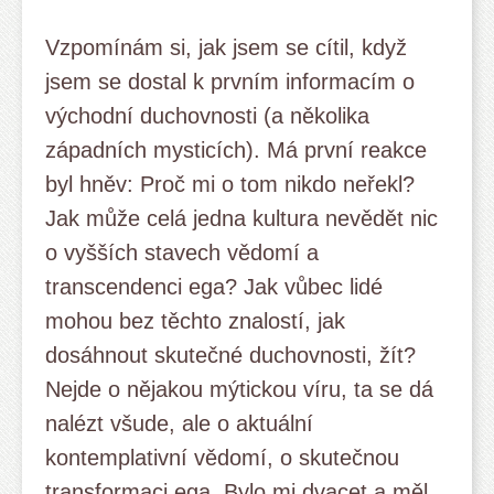
Vzpomínám si, jak jsem se cítil, když
jsem se dostal k prvním informacím o
východní duchovnosti (a několika
západních mysticích). Má první reakce
byl hněv: Proč mi o tom nikdo neřekl?
Jak může celá jedna kultura nevědět nic
o vyšších stavech vědomí a
transcendenci ega? Jak vůbec lidé
mohou bez těchto znalostí, jak
dosáhnout skutečné duchovnosti, žít?
Nejde o nějakou mýtickou víru, ta se dá
nalézt všude, ale o aktuální
kontemplativní vědomí, o skutečnou
transformaci ega. Bylo mi dvacet a měl