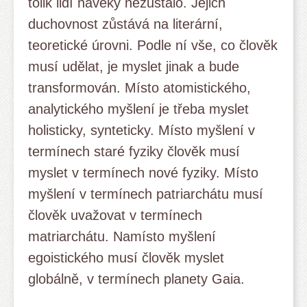
tolik lidí navěky nezůstalo. Jejich
duchovnost zůstává na literární,
teoretické úrovni. Podle ní vše, co člověk
musí udělat, je myslet jinak a bude
transformován. Místo atomistického,
analytického myšlení je třeba myslet
holisticky, synteticky. Místo myšlení v
termínech staré fyziky člověk musí
myslet v termínech nové fyziky. Místo
myšlení v termínech patriarchátu musí
člověk uvažovat v termínech
matriarchátu. Namísto myšlení
egoistického musí člověk myslet
globálně, v termínech planety Gaia.