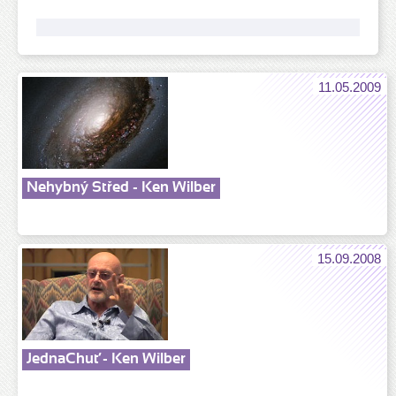
11.05.2009
Nehybný Střed - Ken Wilber
15.09.2008
JednaChuť - Ken Wilber