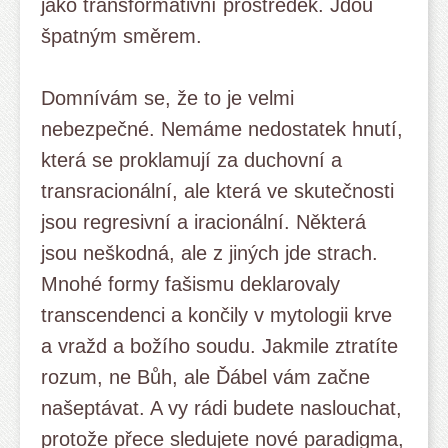
jako transformativní prostředek. Jdou
špatným směrem.
Domnívám se, že to je velmi
nebezpečné. Nemáme nedostatek hnutí,
která se proklamují za duchovní a
transracionální, ale která ve skutečnosti
jsou regresivní a iracionální. Některá
jsou neškodná, ale z jiných jde strach.
Mnohé formy fašismu deklarovaly
transcendenci a končily v mytologii krve
a vražd a božího soudu. Jakmile ztratíte
rozum, ne Bůh, ale Ďábel vám začne
našeptávat. A vy rádi budete naslouchat,
protože přece sledujete nové paradigma,