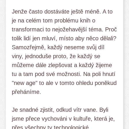
Jenže často dostáváte ještě méně. A to
je na celém tom problému knih o
transformaci to nejožehavější téma. Proč
tolik lidí jen mluví, místo aby něco dělali?
Samozřejmě, každý neseme svůj díl
viny, jednoduše proto, že každý se
můžeme dále zlepšovat a každý žijeme
tu a tam pod své možnosti. Na poli hnutí
"new age" to ale v tomto ohledu poněkud
přeháníme.
Je snadné zjistit, odkud vítr vane. Byli
jsme přece vychováni v kultuře, která je,
přes všechny ty technologické