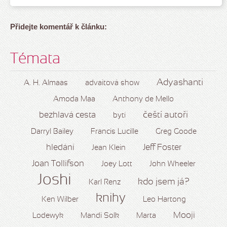
Přidejte komentář k článku:
Témata
Adyashanti
A. H. Almaas
advaitová show
Amoda Maa
Anthony de Mello
čeští autoři
bezhlavá cesta
bytí
Darryl Bailey
Francis Lucille
Greg Goode
hledání
Jeff Foster
Jean Klein
Joan Tollifson
Joey Lott
John Wheeler
Joshi
kdo jsem já?
Karl Renz
knihy
Ken Wilber
Leo Hartong
Mooji
Lodewyk
Mandi Solk
Marta