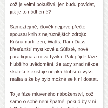
což je velmi pokušivé, jen budu povídat,
jak je to nádherné?
Samozřejmě, člověk nejprve přečte
spoustu knih z nejrůznějších zdrojů:
Krišnamurti, zen, Watts, Ram Dass,
křesťanští mystikové a Súfisté, nové
paradigma a nová fyzika. Pak přijde fáze
hlubšího uvědomění, že tady snad někde
skutečně existuje nějaká hlubší či vyšší
realita a že by bylo možné se k ní dostat.
To je fáze mluveného náboženství, což
samo o sobě není špatné, pokud by v ní