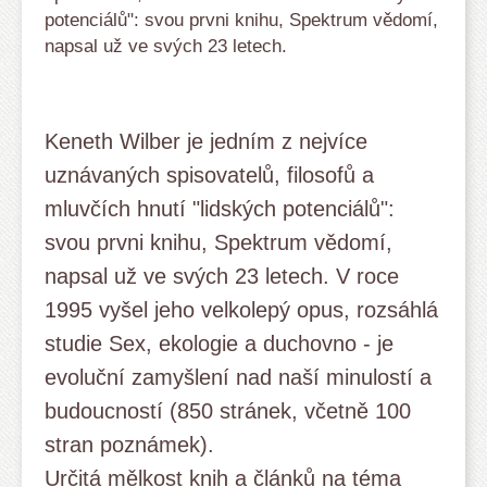
potenciálů": svou prvni knihu, Spektrum vědomí,
napsal už ve svých 23 letech.
Keneth Wilber je jedním z nejvíce
uznávaných spisovatelů, filosofů a
mluvčích hnutí "lidských potenciálů":
svou prvni knihu, Spektrum vědomí,
napsal už ve svých 23 letech. V roce
1995 vyšel jeho velkolepý opus, rozsáhlá
studie Sex, ekologie a duchovno - je
evoluční zamyšlení nad naší minulostí a
budoucností (850 stránek, včetně 100
stran poznámek).
Určitá mělkost knih a článků na téma