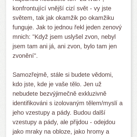
konfrontující vnější cizí svět - vy jste
světem, tak jak okamžik po okamžiku
funguje. Jak to jednou řekl jeden zenový
mnich: "Když jsem uslyšel zvon, nebyl
jsem tam ani já, ani zvon, bylo tam jen
zvonění".
Samozřejmě, stále si budete vědomi,
kdo jste, kde je vaše tělo. Jen už
nebudete bezvýjimečně exkluzivně
identifikováni s izolovaným tělem/myslí a
jeho vzestupy a pády. Budou další
vzestupy a pády, ale přijdou - odejdou
jako mraky na obloze, jako hromy a