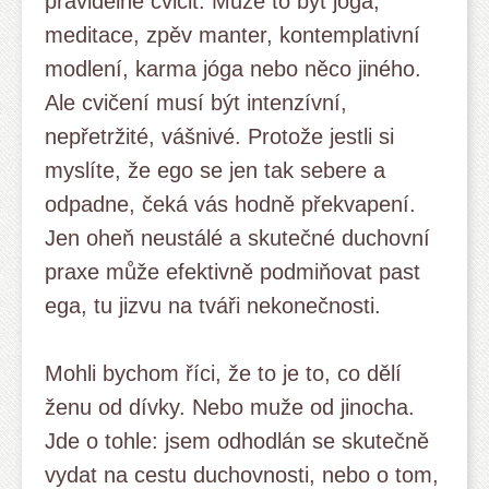
pravidelně cvičit. Může to být jóga,
meditace, zpěv manter, kontemplativní
modlení, karma jóga nebo něco jiného.
Ale cvičení musí být intenzívní,
nepřetržité, vášnivé. Protože jestli si
myslíte, že ego se jen tak sebere a
odpadne, čeká vás hodně překvapení.
Jen oheň neustálé a skutečné duchovní
praxe může efektivně podmiňovat past
ega, tu jizvu na tváři nekonečnosti.
Mohli bychom říci, že to je to, co dělí
ženu od dívky. Nebo muže od jinocha.
Jde o tohle: jsem odhodlán se skutečně
vydat na cestu duchovnosti, nebo o tom,