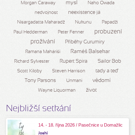
mysl
Morgan Caraway
Naho Owada
neexistence já
nedvojnost
Nisargadatta Maharadž
Nukunu
Papadží
probuzení
Paul Hedderman
Peter Fenner
prožívání
Příběhy Gurumíry
Raméš Balsekar
Ramana Maháriši
Rupert Spira
Sailor Bob
Richard Sylvester
tady a teď
Scott Kiloby
Steven Harrison
vědomí
Tony Parsons
Unmani
život
Wayne Liquorman
Nejbližší setkání
14. - 18. října 2026 / Pasečnice u Domažlic
Joshi