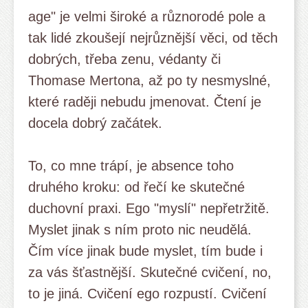
age" je velmi široké a různorodé pole a
tak lidé zkoušejí nejrůznější věci, od těch
dobrých, třeba zenu, védanty či
Thomase Mertona, až po ty nesmyslné,
které raději nebudu jmenovat. Čtení je
docela dobrý začátek.
To, co mne trápí, je absence toho
druhého kroku: od řečí ke skutečné
duchovní praxi. Ego "myslí" nepřetržitě.
Myslet jinak s ním proto nic neudělá.
Čím více jinak bude myslet, tím bude i
za vás šťastnější. Skutečné cvičení, no,
to je jiná. Cvičení ego rozpustí. Cvičení