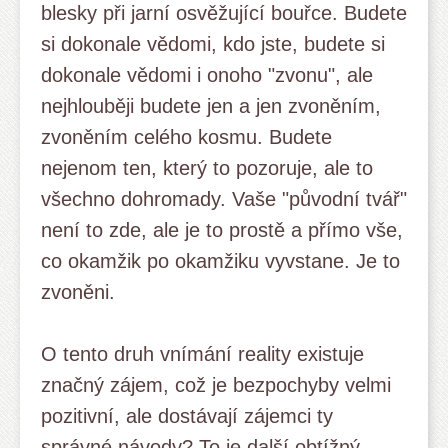
blesky při jarní osvěžující bouřce. Budete
si dokonale vědomi, kdo jste, budete si
dokonale vědomi i onoho "zvonu", ale
nejhlouběji budete jen a jen zvoněním,
zvoněním celého kosmu. Budete
nejenom ten, který to pozoruje, ale to
všechno dohromady. Vaše "původní tvář"
není to zde, ale je to prostě a přímo vše,
co okamžik po okamžiku vyvstane. Je to
zvoněni.
O tento druh vnímání reality existuje
značný zájem, což je bezpochyby velmi
pozitivní, ale dostávají zájemci ty
správné návody? To je další obtížný