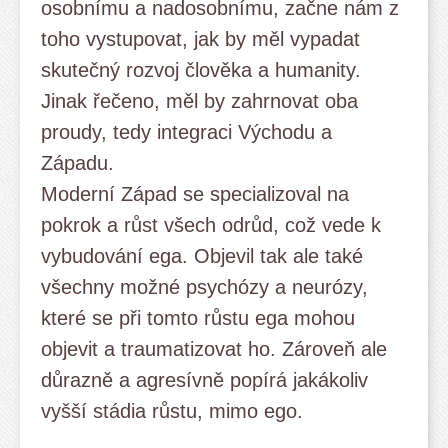
osobnímu a nadosobnímu, začne nám z
toho vystupovat, jak by měl vypadat
skutečný rozvoj člověka a humanity.
Jinak řečeno, měl by zahrnovat oba
proudy, tedy integraci Východu a
Západu.
Moderní Západ se specializoval na
pokrok a růst všech odrůd, což vede k
vybudování ega. Objevil tak ale také
všechny možné psychózy a neurózy,
které se při tomto růstu ega mohou
objevit a traumatizovat ho. Zároveň ale
důrazně a agresívně popírá jakákoliv
vyšší stádia růstu, mimo ego.