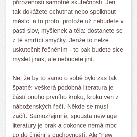
přirozenosti samotné skutečnosti. Jen
tak dokážete ochutnat nebo spolknout
měsíc, a to proto, protože už nebudete v
pasti slov, myšlenek a těla: dostanete se
z té smrtící smyčky. Jenže to nelze
uskutečnit řečněním - to pak budete sice
myslet jinak, ale nebudete jiní.
Ne, že by to samo o sobě bylo zas tak
špatné: veškerá podobná literatura je
částí onoho prvního kroku, kroku ven z
náboženských řečí. Někde se musí
začít. Samozřejmně, spousta new age
literatury je brak a dokonce nemá moc
co do činění s duchovností. Ale "new