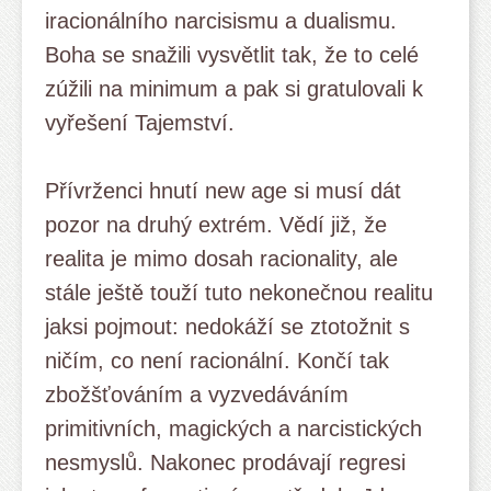
iracionálního narcisismu a dualismu.
Boha se snažili vysvětlit tak, že to celé
zúžili na minimum a pak si gratulovali k
vyřešení Tajemství.
Přívrženci hnutí new age si musí dát
pozor na druhý extrém. Vědí již, že
realita je mimo dosah racionality, ale
stále ještě touží tuto nekonečnou realitu
jaksi pojmout: nedokáží se ztotožnit s
ničím, co není racionální. Končí tak
zbožšťováním a vyzvedáváním
primitivních, magických a narcistických
nesmyslů. Nakonec prodávají regresi