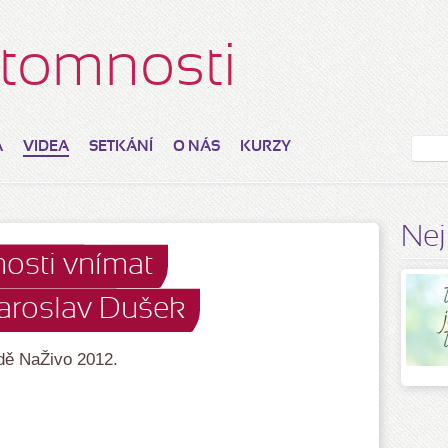
řítomnosti
A
VIDEA
SETKÁNÍ
O NÁS
KURZY
Nej
osti vnímat
Jaroslav Dušek
dě NaŽivo 2012.