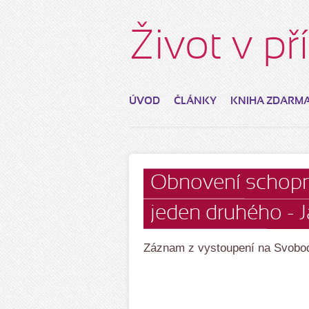
Život v p
ÚVOD
ČLÁNKY
KNIHA ZDARM
Obnovení schopn
jeden druhého - 
Záznam z vystoupení na Svobo