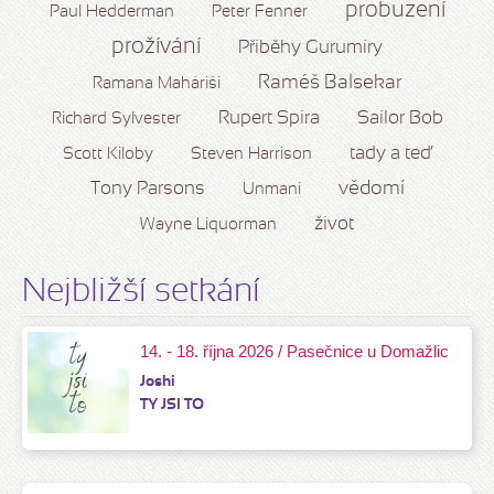
probuzení
Paul Hedderman
Peter Fenner
prožívání
Příběhy Gurumíry
Raméš Balsekar
Ramana Maháriši
Rupert Spira
Sailor Bob
Richard Sylvester
tady a teď
Scott Kiloby
Steven Harrison
vědomí
Tony Parsons
Unmani
život
Wayne Liquorman
Nejbližší setkání
14. - 18. října 2026 / Pasečnice u Domažlic
Joshi
TY JSI TO