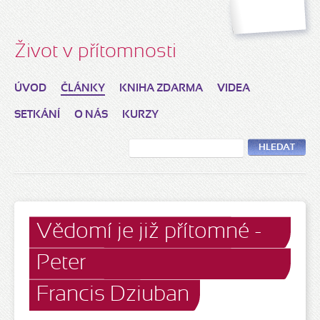
Život v přítomnosti
ÚVOD
ČLÁNKY
KNIHA ZDARMA
VIDEA
SETKÁNÍ
O NÁS
KURZY
HLEDAT
Vědomí je již přítomné -
Peter
Francis Dziuban