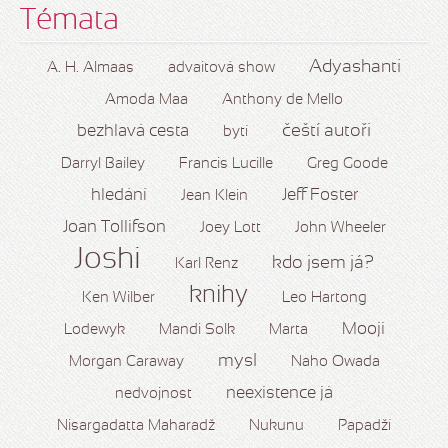
Témata
Adyashanti
A. H. Almaas
advaitová show
Amoda Maa
Anthony de Mello
čeští autoři
bezhlavá cesta
bytí
Darryl Bailey
Francis Lucille
Greg Goode
hledání
Jeff Foster
Jean Klein
Joan Tollifson
Joey Lott
John Wheeler
Joshi
kdo jsem já?
Karl Renz
knihy
Ken Wilber
Leo Hartong
Mooji
Lodewyk
Mandi Solk
Marta
mysl
Morgan Caraway
Naho Owada
neexistence já
nedvojnost
Nisargadatta Maharadž
Nukunu
Papadží